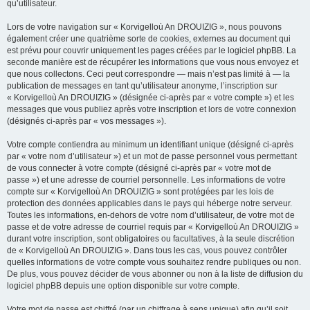
qu’utilisateur.
Lors de votre navigation sur « Korvigelloù An DROUIZIG », nous pouvons
également créer une quatrième sorte de cookies, externes au document qui
est prévu pour couvrir uniquement les pages créées par le logiciel phpBB. La
seconde manière est de récupérer les informations que vous nous envoyez et
que nous collectons. Ceci peut correspondre — mais n’est pas limité à — la
publication de messages en tant qu’utilisateur anonyme, l’inscription sur
« Korvigelloù An DROUIZIG » (désignée ci-après par « votre compte ») et les
messages que vous publiez après votre inscription et lors de votre connexion
(désignés ci-après par « vos messages »).
Votre compte contiendra au minimum un identifiant unique (désigné ci-après
par « votre nom d’utilisateur ») et un mot de passe personnel vous permettant
de vous connecter à votre compte (désigné ci-après par « votre mot de
passe ») et une adresse de courriel personnelle. Les informations de votre
compte sur « Korvigelloù An DROUIZIG » sont protégées par les lois de
protection des données applicables dans le pays qui héberge notre serveur.
Toutes les informations, en-dehors de votre nom d’utilisateur, de votre mot de
passe et de votre adresse de courriel requis par « Korvigelloù An DROUIZIG »
durant votre inscription, sont obligatoires ou facultatives, à la seule discrétion
de « Korvigelloù An DROUIZIG ». Dans tous les cas, vous pouvez contrôler
quelles informations de votre compte vous souhaitez rendre publiques ou non.
De plus, vous pouvez décider de vous abonner ou non à la liste de diffusion du
logiciel phpBB depuis une option disponible sur votre compte.
Votre mot de passe est chiffré (par un chiffrage à sens unique) afin qu’il soit