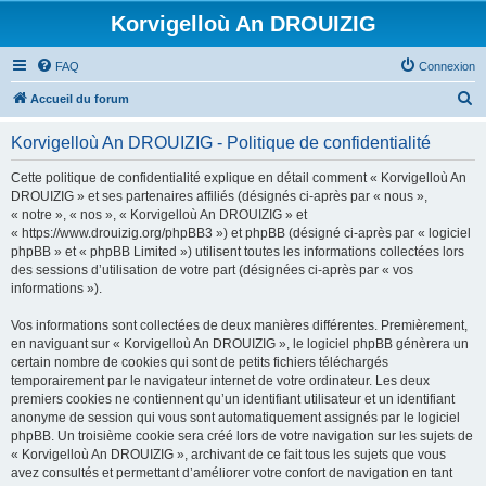
Korvigelloù An DROUIZIG
FAQ
Connexion
R
Accueil du forum
e
Korvigelloù An DROUIZIG - Politique de confidentialité
c
h
Cette politique de confidentialité explique en détail comment « Korvigelloù An
DROUIZIG » et ses partenaires affiliés (désignés ci-après par « nous »,
e
« notre », « nos », « Korvigelloù An DROUIZIG » et
r
« https://www.drouizig.org/phpBB3 ») et phpBB (désigné ci-après par « logiciel
phpBB » et « phpBB Limited ») utilisent toutes les informations collectées lors
c
des sessions d’utilisation de votre part (désignées ci-après par « vos
h
informations »).
e
Vos informations sont collectées de deux manières différentes. Premièrement,
r
en naviguant sur « Korvigelloù An DROUIZIG », le logiciel phpBB génèrera un
certain nombre de cookies qui sont de petits fichiers téléchargés
temporairement par le navigateur internet de votre ordinateur. Les deux
premiers cookies ne contiennent qu’un identifiant utilisateur et un identifiant
anonyme de session qui vous sont automatiquement assignés par le logiciel
phpBB. Un troisième cookie sera créé lors de votre navigation sur les sujets de
« Korvigelloù An DROUIZIG », archivant de ce fait tous les sujets que vous
avez consultés et permettant d’améliorer votre confort de navigation en tant