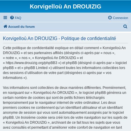
Korvigelloù An DROUIZIG
FAQ
Connexion
R
Accueil du forum
e
Korvigelloù An DROUIZIG - Politique de confidentialité
c
h
Cette politique de confidentialité explique en détail comment « Korvigelloù An
DROUIZIG » et ses partenaires affiliés (désignés ci-après par « nous »,
e
« notre », « nos », « Korvigelloù An DROUIZIG » et
r
« https://www.drouizig.org/phpBB3 ») et phpBB (désigné ci-après par « logiciel
phpBB » et « phpBB Limited ») utilisent toutes les informations collectées lors
c
des sessions d’utilisation de votre part (désignées ci-après par « vos
h
informations »).
e
Vos informations sont collectées de deux manières différentes. Premièrement,
r
en naviguant sur « Korvigelloù An DROUIZIG », le logiciel phpBB génèrera un
certain nombre de cookies qui sont de petits fichiers téléchargés
temporairement par le navigateur internet de votre ordinateur. Les deux
premiers cookies ne contiennent qu’un identifiant utilisateur et un identifiant
anonyme de session qui vous sont automatiquement assignés par le logiciel
phpBB. Un troisième cookie sera créé lors de votre navigation sur les sujets de
« Korvigelloù An DROUIZIG », archivant de ce fait tous les sujets que vous
avez consultés et permettant d’améliorer votre confort de navigation en tant