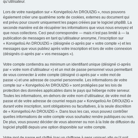
qu’utilisateur.
Lors de votre navigation sur « Korvigelloù An DROUIZIG », nous pouvons
également créer une quatrième sorte de cookies, externes au document qui
est prévu pour couvrir uniquement les pages créées par le logiciel phpBB. La
seconde manière est de récupérer les informations que vous nous envoyez et
que nous collectons. Ceci peut correspondre — mais n’est pas limité à — la
publication de messages en tant qu’utilisateur anonyme, l’inscription sur
« Korvigelloù An DROUIZIG » (désignée ci-après par « votre compte ») et les
messages que vous publiez après votre inscription et lors de votre connexion
(désignés ci-après par « vos messages »).
Votre compte contiendra au minimum un identifiant unique (désigné ci-après
par « votre nom d’utilisateur ») et un mot de passe personnel vous permettant
de vous connecter à votre compte (désigné ci-après par « votre mot de
passe ») et une adresse de courriel personnelle. Les informations de votre
compte sur « Korvigelloù An DROUIZIG » sont protégées par les lois de
protection des données applicables dans le pays qui héberge notre serveur.
Toutes les informations, en-dehors de votre nom d’utilisateur, de votre mot de
passe et de votre adresse de courriel requis par « Korvigelloù An DROUIZIG »
durant votre inscription, sont obligatoires ou facultatives, à la seule discrétion
de « Korvigelloù An DROUIZIG ». Dans tous les cas, vous pouvez contrôler
quelles informations de votre compte vous souhaitez rendre publiques ou non.
De plus, vous pouvez décider de vous abonner ou non à la liste de diffusion du
logiciel phpBB depuis une option disponible sur votre compte.
Votre mot de passe est chiffré (par un chiffrage à sens unique) afin qu’il soit