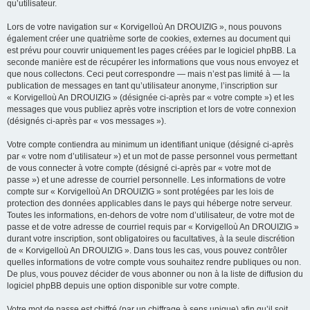
qu’utilisateur.
Lors de votre navigation sur « Korvigelloù An DROUIZIG », nous pouvons
également créer une quatrième sorte de cookies, externes au document qui
est prévu pour couvrir uniquement les pages créées par le logiciel phpBB. La
seconde manière est de récupérer les informations que vous nous envoyez et
que nous collectons. Ceci peut correspondre — mais n’est pas limité à — la
publication de messages en tant qu’utilisateur anonyme, l’inscription sur
« Korvigelloù An DROUIZIG » (désignée ci-après par « votre compte ») et les
messages que vous publiez après votre inscription et lors de votre connexion
(désignés ci-après par « vos messages »).
Votre compte contiendra au minimum un identifiant unique (désigné ci-après
par « votre nom d’utilisateur ») et un mot de passe personnel vous permettant
de vous connecter à votre compte (désigné ci-après par « votre mot de
passe ») et une adresse de courriel personnelle. Les informations de votre
compte sur « Korvigelloù An DROUIZIG » sont protégées par les lois de
protection des données applicables dans le pays qui héberge notre serveur.
Toutes les informations, en-dehors de votre nom d’utilisateur, de votre mot de
passe et de votre adresse de courriel requis par « Korvigelloù An DROUIZIG »
durant votre inscription, sont obligatoires ou facultatives, à la seule discrétion
de « Korvigelloù An DROUIZIG ». Dans tous les cas, vous pouvez contrôler
quelles informations de votre compte vous souhaitez rendre publiques ou non.
De plus, vous pouvez décider de vous abonner ou non à la liste de diffusion du
logiciel phpBB depuis une option disponible sur votre compte.
Votre mot de passe est chiffré (par un chiffrage à sens unique) afin qu’il soit