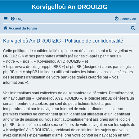
Korvigelloù An DROUIZIG
FAQ
Connexion
R
Accueil du forum
e
Korvigelloù An DROUIZIG - Politique de confidentialité
c
h
Cette politique de confidentialité explique en détail comment « Korvigelloù An
DROUIZIG » et ses partenaires affiliés (désignés ci-après par « nous »,
e
« notre », « nos », « Korvigelloù An DROUIZIG » et
r
« https://www.drouizig.org/phpBB3 ») et phpBB (désigné ci-après par « logiciel
phpBB » et « phpBB Limited ») utilisent toutes les informations collectées lors
c
des sessions d’utilisation de votre part (désignées ci-après par « vos
h
informations »).
e
Vos informations sont collectées de deux manières différentes. Premièrement,
r
en naviguant sur « Korvigelloù An DROUIZIG », le logiciel phpBB génèrera un
certain nombre de cookies qui sont de petits fichiers téléchargés
temporairement par le navigateur internet de votre ordinateur. Les deux
premiers cookies ne contiennent qu’un identifiant utilisateur et un identifiant
anonyme de session qui vous sont automatiquement assignés par le logiciel
phpBB. Un troisième cookie sera créé lors de votre navigation sur les sujets de
« Korvigelloù An DROUIZIG », archivant de ce fait tous les sujets que vous
avez consultés et permettant d’améliorer votre confort de navigation en tant