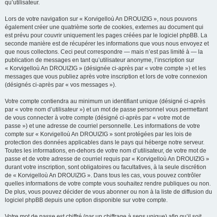
qu’utilisateur.
Lors de votre navigation sur « Korvigelloù An DROUIZIG », nous pouvons
également créer une quatrième sorte de cookies, externes au document qui
est prévu pour couvrir uniquement les pages créées par le logiciel phpBB. La
seconde manière est de récupérer les informations que vous nous envoyez et
que nous collectons. Ceci peut correspondre — mais n’est pas limité à — la
publication de messages en tant qu’utilisateur anonyme, l’inscription sur
« Korvigelloù An DROUIZIG » (désignée ci-après par « votre compte ») et les
messages que vous publiez après votre inscription et lors de votre connexion
(désignés ci-après par « vos messages »).
Votre compte contiendra au minimum un identifiant unique (désigné ci-après
par « votre nom d’utilisateur ») et un mot de passe personnel vous permettant
de vous connecter à votre compte (désigné ci-après par « votre mot de
passe ») et une adresse de courriel personnelle. Les informations de votre
compte sur « Korvigelloù An DROUIZIG » sont protégées par les lois de
protection des données applicables dans le pays qui héberge notre serveur.
Toutes les informations, en-dehors de votre nom d’utilisateur, de votre mot de
passe et de votre adresse de courriel requis par « Korvigelloù An DROUIZIG »
durant votre inscription, sont obligatoires ou facultatives, à la seule discrétion
de « Korvigelloù An DROUIZIG ». Dans tous les cas, vous pouvez contrôler
quelles informations de votre compte vous souhaitez rendre publiques ou non.
De plus, vous pouvez décider de vous abonner ou non à la liste de diffusion du
logiciel phpBB depuis une option disponible sur votre compte.
Votre mot de passe est chiffré (par un chiffrage à sens unique) afin qu’il soit