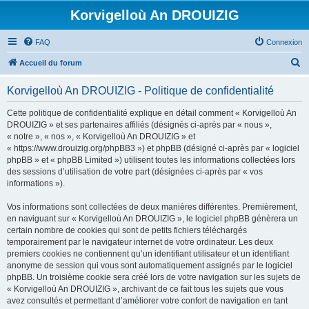
Korvigelloù An DROUIZIG
FAQ
Connexion
R
Accueil du forum
e
Korvigelloù An DROUIZIG - Politique de confidentialité
c
h
Cette politique de confidentialité explique en détail comment « Korvigelloù An
DROUIZIG » et ses partenaires affiliés (désignés ci-après par « nous »,
e
« notre », « nos », « Korvigelloù An DROUIZIG » et
r
« https://www.drouizig.org/phpBB3 ») et phpBB (désigné ci-après par « logiciel
phpBB » et « phpBB Limited ») utilisent toutes les informations collectées lors
c
des sessions d’utilisation de votre part (désignées ci-après par « vos
h
informations »).
e
Vos informations sont collectées de deux manières différentes. Premièrement,
r
en naviguant sur « Korvigelloù An DROUIZIG », le logiciel phpBB génèrera un
certain nombre de cookies qui sont de petits fichiers téléchargés
temporairement par le navigateur internet de votre ordinateur. Les deux
premiers cookies ne contiennent qu’un identifiant utilisateur et un identifiant
anonyme de session qui vous sont automatiquement assignés par le logiciel
phpBB. Un troisième cookie sera créé lors de votre navigation sur les sujets de
« Korvigelloù An DROUIZIG », archivant de ce fait tous les sujets que vous
avez consultés et permettant d’améliorer votre confort de navigation en tant