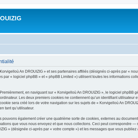
ROUIZIG
tialité
 Korvigelloù An DROUIZIG » et ses partenaires affiliés (désignés ci-après par « nou
par « logiciel phpBB » et « phpBB Limited ») utilisent toutes les informations colle
 Premièrement, en naviguant sur « Korvigelloù An DROUIZIG », le logiciel phpBB gén
ordinateur. Les deux premiers cookies ne contiennent qu’un identifiant utilisateur 
okie sera créé lors de votre navigation sur les sujets de « Korvigelloù An DROUIZI
n tant qu’utilisateur.
us pouvons également créer une quatrième sorte de cookies, externes au document 
mations que vous nous envoyez et que nous collectons. Ceci peut correspondre — m
IZIG » (désignée ci-après par « votre compte ») et les messages que vous publiez ap