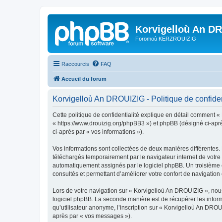
Korvigelloù An D
Foromoù KERZROUIZIG
Raccourcis
FAQ
Accueil du forum
Korvigelloù An DROUIZIG - Politique de confiden
Cette politique de confidentialité explique en détail comment «
« https://www.drouizig.org/phpBB3 ») et phpBB (désigné ci-après 
ci-après par « vos informations »).
Vos informations sont collectées de deux manières différentes.
téléchargés temporairement par le navigateur internet de votre 
automatiquement assignés par le logiciel phpBB. Un troisième co
consultés et permettant d’améliorer votre confort de navigation e
Lors de votre navigation sur « Korvigelloù An DROUIZIG », no
logiciel phpBB. La seconde manière est de récupérer les infor
qu’utilisateur anonyme, l’inscription sur « Korvigelloù An DROU
après par « vos messages »).