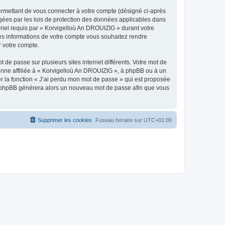
ermettant de vous connecter à votre compte (désigné ci-après
gées par les lois de protection des données applicables dans
rriel requis par « Korvigelloù An DROUIZIG » durant votre
lles informations de votre compte vous souhaitez rendre
r votre compte.
 de passe sur plusieurs sites internet différents. Votre mot de
nne affiliée à « Korvigelloù An DROUIZIG », à phpBB ou à un
er la fonction « J’ai perdu mon mot de passe » qui est proposée
ciel phpBB générera alors un nouveau mot de passe afin que vous
Supprimer les cookies
Fuseau horaire sur
UTC+01:00