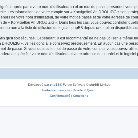
igné ci-après par « votre nom d’utilisateur ») et un mot de passe personnel vous p
nelle. Les informations de votre compte sur « Korvigelloù An DROUIZIG » sont proté
dehors de votre nom d’utilisateur, de votre mot de passe et de votre adresse de cou
rétion de « Korvigelloù An DROUIZIG ». Dans tous les cas, vous pouvez contrôler que
 ou non à la liste de diffusion du logiciel phpBB depuis une option disponible su
afin qu’il soit sécurisé. Cependant, il est recommandé de ne pas utiliser le même mot
An DROUIZIG », veillez donc à le conservez précieusement. En aucun cas une perso
 mot de passe. Si vous oubliez le mot de passe de votre compte, vous pouvez utilis
andera de spécifier votre nom d’utilisateur et votre adresse de courriel et le logi
Développé par
phpBB
® Forum Software © phpBB Limited
Traduction française officielle
©
Qiaeru
Confidentialité
|
Conditions