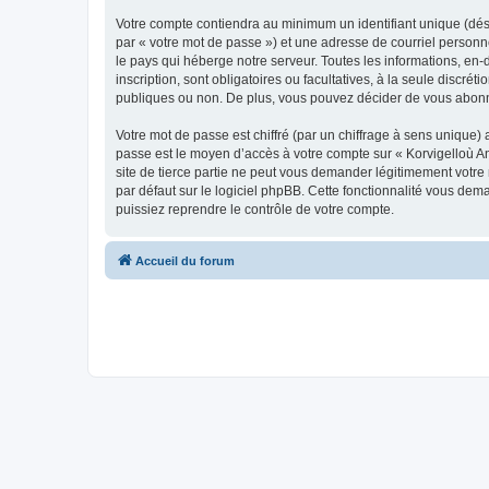
Votre compte contiendra au minimum un identifiant unique (dés
par « votre mot de passe ») et une adresse de courriel person
le pays qui héberge notre serveur. Toutes les informations, en-
inscription, sont obligatoires ou facultatives, à la seule disc
publiques ou non. De plus, vous pouvez décider de vous abonner
Votre mot de passe est chiffré (par un chiffrage à sens unique) 
passe est le moyen d’accès à votre compte sur « Korvigelloù 
site de tierce partie ne peut vous demander légitimement votre
par défaut sur le logiciel phpBB. Cette fonctionnalité vous dem
puissiez reprendre le contrôle de votre compte.
Accueil du forum