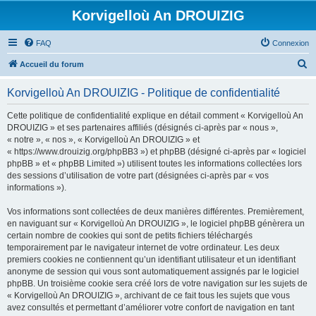
Korvigelloù An DROUIZIG
FAQ
Connexion
R
Accueil du forum
e
Korvigelloù An DROUIZIG - Politique de confidentialité
c
h
Cette politique de confidentialité explique en détail comment « Korvigelloù An
DROUIZIG » et ses partenaires affiliés (désignés ci-après par « nous »,
e
« notre », « nos », « Korvigelloù An DROUIZIG » et
r
« https://www.drouizig.org/phpBB3 ») et phpBB (désigné ci-après par « logiciel
phpBB » et « phpBB Limited ») utilisent toutes les informations collectées lors
c
des sessions d’utilisation de votre part (désignées ci-après par « vos
h
informations »).
e
Vos informations sont collectées de deux manières différentes. Premièrement,
r
en naviguant sur « Korvigelloù An DROUIZIG », le logiciel phpBB génèrera un
certain nombre de cookies qui sont de petits fichiers téléchargés
temporairement par le navigateur internet de votre ordinateur. Les deux
premiers cookies ne contiennent qu’un identifiant utilisateur et un identifiant
anonyme de session qui vous sont automatiquement assignés par le logiciel
phpBB. Un troisième cookie sera créé lors de votre navigation sur les sujets de
« Korvigelloù An DROUIZIG », archivant de ce fait tous les sujets que vous
avez consultés et permettant d’améliorer votre confort de navigation en tant