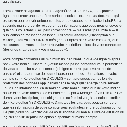
qu’utilisateur.
Lors de votre navigation sur « Korvigelloù An DROUIZIG », nous pouvons
également créer une quatrième sorte de cookies, externes au document qui
est prévu pour couvrir uniquement les pages créées par le logiciel phpBB. La
seconde manière est de récupérer les informations que vous nous envoyez et
que nous collectons. Ceci peut correspondre — mais n’est pas limité à — la
publication de messages en tant qu’utilisateur anonyme, l’inscription sur
« Korvigelloù An DROUIZIG » (désignée ci-après par « votre compte ») et les
messages que vous publiez après votre inscription et lors de votre connexion
(désignés ci-après par « vos messages »).
Votre compte contiendra au minimum un identifiant unique (désigné ci-après
par « votre nom d’utilisateur ») et un mot de passe personnel vous permettant
de vous connecter à votre compte (désigné ci-après par « votre mot de
passe ») et une adresse de courriel personnelle. Les informations de votre
compte sur « Korvigelloù An DROUIZIG » sont protégées par les lois de
protection des données applicables dans le pays qui héberge notre serveur.
Toutes les informations, en-dehors de votre nom d’utilisateur, de votre mot de
passe et de votre adresse de courriel requis par « Korvigelloù An DROUIZIG »
durant votre inscription, sont obligatoires ou facultatives, à la seule discrétion
de « Korvigelloù An DROUIZIG ». Dans tous les cas, vous pouvez contrôler
quelles informations de votre compte vous souhaitez rendre publiques ou non.
De plus, vous pouvez décider de vous abonner ou non à la liste de diffusion du
logiciel phpBB depuis une option disponible sur votre compte.
Votre mot de passe est chiffré (par un chiffrage à sens unique) afin qu’il soit