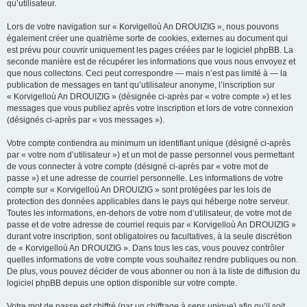
qu’utilisateur.
Lors de votre navigation sur « Korvigelloù An DROUIZIG », nous pouvons
également créer une quatrième sorte de cookies, externes au document qui
est prévu pour couvrir uniquement les pages créées par le logiciel phpBB. La
seconde manière est de récupérer les informations que vous nous envoyez et
que nous collectons. Ceci peut correspondre — mais n’est pas limité à — la
publication de messages en tant qu’utilisateur anonyme, l’inscription sur
« Korvigelloù An DROUIZIG » (désignée ci-après par « votre compte ») et les
messages que vous publiez après votre inscription et lors de votre connexion
(désignés ci-après par « vos messages »).
Votre compte contiendra au minimum un identifiant unique (désigné ci-après
par « votre nom d’utilisateur ») et un mot de passe personnel vous permettant
de vous connecter à votre compte (désigné ci-après par « votre mot de
passe ») et une adresse de courriel personnelle. Les informations de votre
compte sur « Korvigelloù An DROUIZIG » sont protégées par les lois de
protection des données applicables dans le pays qui héberge notre serveur.
Toutes les informations, en-dehors de votre nom d’utilisateur, de votre mot de
passe et de votre adresse de courriel requis par « Korvigelloù An DROUIZIG »
durant votre inscription, sont obligatoires ou facultatives, à la seule discrétion
de « Korvigelloù An DROUIZIG ». Dans tous les cas, vous pouvez contrôler
quelles informations de votre compte vous souhaitez rendre publiques ou non.
De plus, vous pouvez décider de vous abonner ou non à la liste de diffusion du
logiciel phpBB depuis une option disponible sur votre compte.
Votre mot de passe est chiffré (par un chiffrage à sens unique) afin qu’il soit