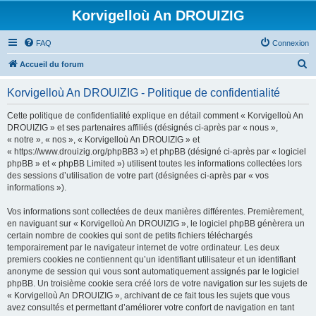
Korvigelloù An DROUIZIG
FAQ
Connexion
R
Accueil du forum
e
Korvigelloù An DROUIZIG - Politique de confidentialité
c
h
Cette politique de confidentialité explique en détail comment « Korvigelloù An
DROUIZIG » et ses partenaires affiliés (désignés ci-après par « nous »,
e
« notre », « nos », « Korvigelloù An DROUIZIG » et
r
« https://www.drouizig.org/phpBB3 ») et phpBB (désigné ci-après par « logiciel
phpBB » et « phpBB Limited ») utilisent toutes les informations collectées lors
c
des sessions d’utilisation de votre part (désignées ci-après par « vos
h
informations »).
e
Vos informations sont collectées de deux manières différentes. Premièrement,
r
en naviguant sur « Korvigelloù An DROUIZIG », le logiciel phpBB génèrera un
certain nombre de cookies qui sont de petits fichiers téléchargés
temporairement par le navigateur internet de votre ordinateur. Les deux
premiers cookies ne contiennent qu’un identifiant utilisateur et un identifiant
anonyme de session qui vous sont automatiquement assignés par le logiciel
phpBB. Un troisième cookie sera créé lors de votre navigation sur les sujets de
« Korvigelloù An DROUIZIG », archivant de ce fait tous les sujets que vous
avez consultés et permettant d’améliorer votre confort de navigation en tant