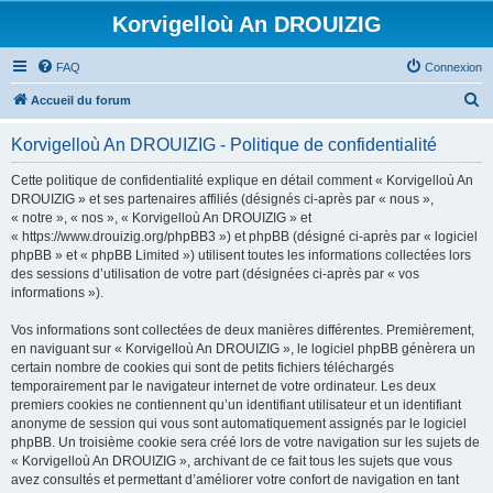
Korvigelloù An DROUIZIG
FAQ
Connexion
R
Accueil du forum
e
Korvigelloù An DROUIZIG - Politique de confidentialité
c
h
Cette politique de confidentialité explique en détail comment « Korvigelloù An
DROUIZIG » et ses partenaires affiliés (désignés ci-après par « nous »,
e
« notre », « nos », « Korvigelloù An DROUIZIG » et
r
« https://www.drouizig.org/phpBB3 ») et phpBB (désigné ci-après par « logiciel
phpBB » et « phpBB Limited ») utilisent toutes les informations collectées lors
c
des sessions d’utilisation de votre part (désignées ci-après par « vos
h
informations »).
e
Vos informations sont collectées de deux manières différentes. Premièrement,
r
en naviguant sur « Korvigelloù An DROUIZIG », le logiciel phpBB génèrera un
certain nombre de cookies qui sont de petits fichiers téléchargés
temporairement par le navigateur internet de votre ordinateur. Les deux
premiers cookies ne contiennent qu’un identifiant utilisateur et un identifiant
anonyme de session qui vous sont automatiquement assignés par le logiciel
phpBB. Un troisième cookie sera créé lors de votre navigation sur les sujets de
« Korvigelloù An DROUIZIG », archivant de ce fait tous les sujets que vous
avez consultés et permettant d’améliorer votre confort de navigation en tant