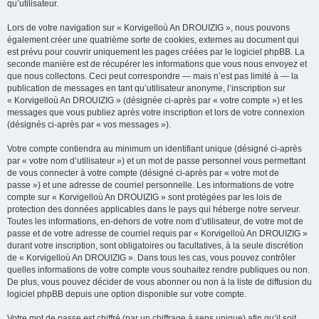
qu’utilisateur.
Lors de votre navigation sur « Korvigelloù An DROUIZIG », nous pouvons
également créer une quatrième sorte de cookies, externes au document qui
est prévu pour couvrir uniquement les pages créées par le logiciel phpBB. La
seconde manière est de récupérer les informations que vous nous envoyez et
que nous collectons. Ceci peut correspondre — mais n’est pas limité à — la
publication de messages en tant qu’utilisateur anonyme, l’inscription sur
« Korvigelloù An DROUIZIG » (désignée ci-après par « votre compte ») et les
messages que vous publiez après votre inscription et lors de votre connexion
(désignés ci-après par « vos messages »).
Votre compte contiendra au minimum un identifiant unique (désigné ci-après
par « votre nom d’utilisateur ») et un mot de passe personnel vous permettant
de vous connecter à votre compte (désigné ci-après par « votre mot de
passe ») et une adresse de courriel personnelle. Les informations de votre
compte sur « Korvigelloù An DROUIZIG » sont protégées par les lois de
protection des données applicables dans le pays qui héberge notre serveur.
Toutes les informations, en-dehors de votre nom d’utilisateur, de votre mot de
passe et de votre adresse de courriel requis par « Korvigelloù An DROUIZIG »
durant votre inscription, sont obligatoires ou facultatives, à la seule discrétion
de « Korvigelloù An DROUIZIG ». Dans tous les cas, vous pouvez contrôler
quelles informations de votre compte vous souhaitez rendre publiques ou non.
De plus, vous pouvez décider de vous abonner ou non à la liste de diffusion du
logiciel phpBB depuis une option disponible sur votre compte.
Votre mot de passe est chiffré (par un chiffrage à sens unique) afin qu’il soit