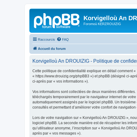
Korvigelloù An D
Foromoù KERZROUIZIG
Raccourcis
FAQ
Accueil du forum
Korvigelloù An DROUIZIG - Politique de confiden
Cette politique de confidentialité explique en détail comment «
« https://www.drouizig.org/phpBB3 ») et phpBB (désigné ci-après 
ci-après par « vos informations »).
Vos informations sont collectées de deux manières différentes.
téléchargés temporairement par le navigateur internet de votre 
automatiquement assignés par le logiciel phpBB. Un troisième co
consultés et permettant d’améliorer votre confort de navigation e
Lors de votre navigation sur « Korvigelloù An DROUIZIG », no
logiciel phpBB. La seconde manière est de récupérer les infor
qu’utilisateur anonyme, l’inscription sur « Korvigelloù An DROU
après par « vos messages »).