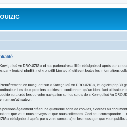
ROUIZIG
tialité
 Korvigelloù An DROUIZIG » et ses partenaires affiliés (désignés ci-après par « nou
par « logiciel phpBB » et « phpBB Limited ») utilisent toutes les informations colle
 Premièrement, en naviguant sur « Korvigelloù An DROUIZIG », le logiciel phpBB gén
ordinateur. Les deux premiers cookies ne contiennent qu’un identifiant utilisateur 
okie sera créé lors de votre navigation sur les sujets de « Korvigelloù An DROUIZI
n tant qu’utilisateur.
us pouvons également créer une quatrième sorte de cookies, externes au document 
mations que vous nous envoyez et que nous collectons. Ceci peut correspondre — m
IZIG » (désignée ci-après par « votre compte ») et les messages que vous publiez ap