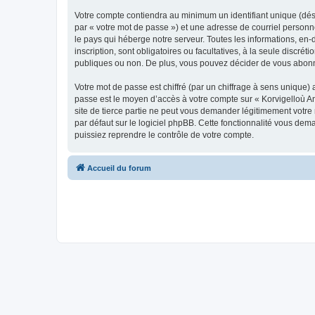
Votre compte contiendra au minimum un identifiant unique (dés
par « votre mot de passe ») et une adresse de courriel person
le pays qui héberge notre serveur. Toutes les informations, en-
inscription, sont obligatoires ou facultatives, à la seule disc
publiques ou non. De plus, vous pouvez décider de vous abonner
Votre mot de passe est chiffré (par un chiffrage à sens unique) 
passe est le moyen d’accès à votre compte sur « Korvigelloù 
site de tierce partie ne peut vous demander légitimement votre
par défaut sur le logiciel phpBB. Cette fonctionnalité vous dem
puissiez reprendre le contrôle de votre compte.
Accueil du forum