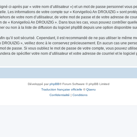
igné ci-après par « votre nom d’utilisateur ») et un mot de passe personnel vous p
nelle. Les informations de votre compte sur « Korvigelloù An DROUIZIG » sont proté
dehors de votre nom d’utilisateur, de votre mot de passe et de votre adresse de cou
rétion de « Korvigelloù An DROUIZIG ». Dans tous les cas, vous pouvez contrôler que
 ou non à la liste de diffusion du logiciel phpBB depuis une option disponible su
afin qu’il soit sécurisé. Cependant, il est recommandé de ne pas utiliser le même mot
An DROUIZIG », veillez donc à le conservez précieusement. En aucun cas une perso
 mot de passe. Si vous oubliez le mot de passe de votre compte, vous pouvez utilis
andera de spécifier votre nom d’utilisateur et votre adresse de courriel et le logi
Développé par
phpBB
® Forum Software © phpBB Limited
Traduction française officielle
©
Qiaeru
Confidentialité
|
Conditions