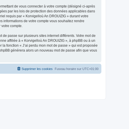
ermettant de vous connecter à votre compte (désigné ci-après
gées par les lois de protection des données applicables dans
rriel requis par « Korvigelloù An DROUIZIG » durant votre
lles informations de votre compte vous souhaitez rendre
r votre compte.
 de passe sur plusieurs sites internet différents. Votre mot de
nne affiliée à « Korvigelloù An DROUIZIG », à phpBB ou à un
er la fonction « J’ai perdu mon mot de passe » qui est proposée
ciel phpBB générera alors un nouveau mot de passe afin que vous
Supprimer les cookies
Fuseau horaire sur
UTC+01:00