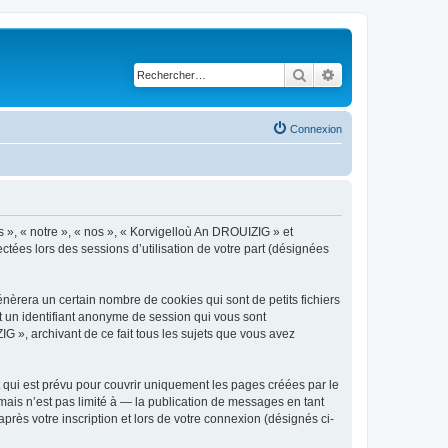
Rechercher
Recherche avancé
Connexion
s », « notre », « nos », « Korvigelloù An DROUIZIG » et
ctées lors des sessions d’utilisation de votre part (désignées
èrera un certain nombre de cookies qui sont de petits fichiers
et un identifiant anonyme de session qui vous sont
G », archivant de ce fait tous les sujets que vous avez
qui est prévu pour couvrir uniquement les pages créées par le
ais n’est pas limité à — la publication de messages en tant
rès votre inscription et lors de votre connexion (désignés ci-