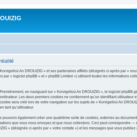
ROUIZIG
tialité
 Korvigelloù An DROUIZIG » et ses partenaires affiliés (désignés ci-après par « nou
par « logiciel phpBB » et « phpBB Limited ») utilisent toutes les informations colle
 Premièrement, en naviguant sur « Korvigelloù An DROUIZIG », le logiciel phpBB gén
ordinateur. Les deux premiers cookies ne contiennent qu’un identifiant utilisateur 
okie sera créé lors de votre navigation sur les sujets de « Korvigelloù An DROUIZI
n tant qu’utilisateur.
us pouvons également créer une quatrième sorte de cookies, externes au document 
mations que vous nous envoyez et que nous collectons. Ceci peut correspondre — m
IZIG » (désignée ci-après par « votre compte ») et les messages que vous publiez ap