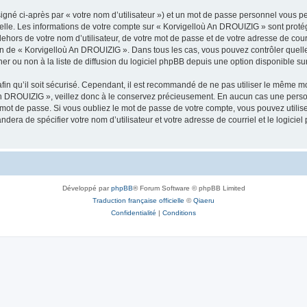
igné ci-après par « votre nom d’utilisateur ») et un mot de passe personnel vous p
nelle. Les informations de votre compte sur « Korvigelloù An DROUIZIG » sont proté
dehors de votre nom d’utilisateur, de votre mot de passe et de votre adresse de cou
rétion de « Korvigelloù An DROUIZIG ». Dans tous les cas, vous pouvez contrôler que
 ou non à la liste de diffusion du logiciel phpBB depuis une option disponible su
afin qu’il soit sécurisé. Cependant, il est recommandé de ne pas utiliser le même mot
An DROUIZIG », veillez donc à le conservez précieusement. En aucun cas une perso
 mot de passe. Si vous oubliez le mot de passe de votre compte, vous pouvez utilis
andera de spécifier votre nom d’utilisateur et votre adresse de courriel et le logi
Développé par
phpBB
® Forum Software © phpBB Limited
Traduction française officielle
©
Qiaeru
Confidentialité
|
Conditions