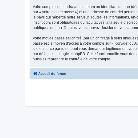
Votre compte contiendra au minimum un identifiant unique (dés
par « votre mot de passe ») et une adresse de courriel person
le pays qui héberge notre serveur. Toutes les informations, en-
inscription, sont obligatoires ou facultatives, à la seule disc
publiques ou non. De plus, vous pouvez décider de vous abonner
Votre mot de passe est chiffré (par un chiffrage à sens unique) 
passe est le moyen d’accès à votre compte sur « Korvigelloù 
site de tierce partie ne peut vous demander légitimement votre
par défaut sur le logiciel phpBB. Cette fonctionnalité vous dem
puissiez reprendre le contrôle de votre compte.
Accueil du forum