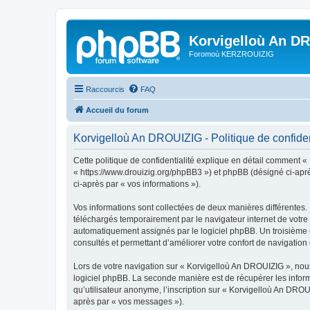
Korvigelloù An D
Foromoù KERZROUIZIG
Raccourcis
FAQ
Accueil du forum
Korvigelloù An DROUIZIG - Politique de confiden
Cette politique de confidentialité explique en détail comment «
« https://www.drouizig.org/phpBB3 ») et phpBB (désigné ci-après 
ci-après par « vos informations »).
Vos informations sont collectées de deux manières différentes.
téléchargés temporairement par le navigateur internet de votre 
automatiquement assignés par le logiciel phpBB. Un troisième co
consultés et permettant d’améliorer votre confort de navigation e
Lors de votre navigation sur « Korvigelloù An DROUIZIG », no
logiciel phpBB. La seconde manière est de récupérer les infor
qu’utilisateur anonyme, l’inscription sur « Korvigelloù An DROU
après par « vos messages »).