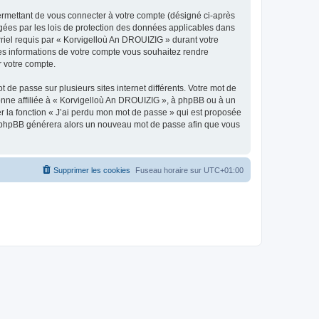
ermettant de vous connecter à votre compte (désigné ci-après
gées par les lois de protection des données applicables dans
rriel requis par « Korvigelloù An DROUIZIG » durant votre
lles informations de votre compte vous souhaitez rendre
r votre compte.
 de passe sur plusieurs sites internet différents. Votre mot de
nne affiliée à « Korvigelloù An DROUIZIG », à phpBB ou à un
er la fonction « J’ai perdu mon mot de passe » qui est proposée
ciel phpBB générera alors un nouveau mot de passe afin que vous
Supprimer les cookies
Fuseau horaire sur
UTC+01:00