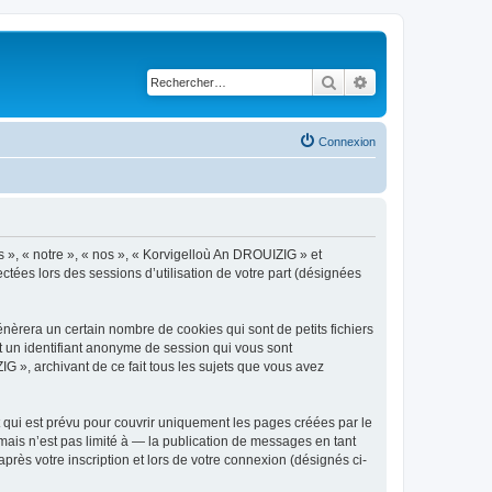
Rechercher
Recherche avancé
Connexion
s », « notre », « nos », « Korvigelloù An DROUIZIG » et
ctées lors des sessions d’utilisation de votre part (désignées
èrera un certain nombre de cookies qui sont de petits fichiers
et un identifiant anonyme de session qui vous sont
G », archivant de ce fait tous les sujets que vous avez
qui est prévu pour couvrir uniquement les pages créées par le
ais n’est pas limité à — la publication de messages en tant
rès votre inscription et lors de votre connexion (désignés ci-