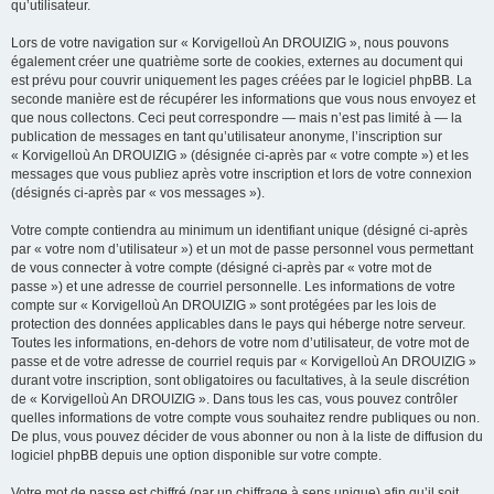
qu’utilisateur.
Lors de votre navigation sur « Korvigelloù An DROUIZIG », nous pouvons
également créer une quatrième sorte de cookies, externes au document qui
est prévu pour couvrir uniquement les pages créées par le logiciel phpBB. La
seconde manière est de récupérer les informations que vous nous envoyez et
que nous collectons. Ceci peut correspondre — mais n’est pas limité à — la
publication de messages en tant qu’utilisateur anonyme, l’inscription sur
« Korvigelloù An DROUIZIG » (désignée ci-après par « votre compte ») et les
messages que vous publiez après votre inscription et lors de votre connexion
(désignés ci-après par « vos messages »).
Votre compte contiendra au minimum un identifiant unique (désigné ci-après
par « votre nom d’utilisateur ») et un mot de passe personnel vous permettant
de vous connecter à votre compte (désigné ci-après par « votre mot de
passe ») et une adresse de courriel personnelle. Les informations de votre
compte sur « Korvigelloù An DROUIZIG » sont protégées par les lois de
protection des données applicables dans le pays qui héberge notre serveur.
Toutes les informations, en-dehors de votre nom d’utilisateur, de votre mot de
passe et de votre adresse de courriel requis par « Korvigelloù An DROUIZIG »
durant votre inscription, sont obligatoires ou facultatives, à la seule discrétion
de « Korvigelloù An DROUIZIG ». Dans tous les cas, vous pouvez contrôler
quelles informations de votre compte vous souhaitez rendre publiques ou non.
De plus, vous pouvez décider de vous abonner ou non à la liste de diffusion du
logiciel phpBB depuis une option disponible sur votre compte.
Votre mot de passe est chiffré (par un chiffrage à sens unique) afin qu’il soit