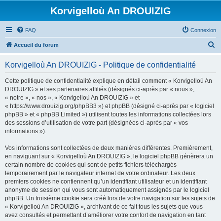
Korvigelloù An DROUIZIG
FAQ
Connexion
R
Accueil du forum
e
Korvigelloù An DROUIZIG - Politique de confidentialité
c
h
Cette politique de confidentialité explique en détail comment « Korvigelloù An
DROUIZIG » et ses partenaires affiliés (désignés ci-après par « nous »,
e
« notre », « nos », « Korvigelloù An DROUIZIG » et
r
« https://www.drouizig.org/phpBB3 ») et phpBB (désigné ci-après par « logiciel
phpBB » et « phpBB Limited ») utilisent toutes les informations collectées lors
c
des sessions d’utilisation de votre part (désignées ci-après par « vos
h
informations »).
e
Vos informations sont collectées de deux manières différentes. Premièrement,
r
en naviguant sur « Korvigelloù An DROUIZIG », le logiciel phpBB génèrera un
certain nombre de cookies qui sont de petits fichiers téléchargés
temporairement par le navigateur internet de votre ordinateur. Les deux
premiers cookies ne contiennent qu’un identifiant utilisateur et un identifiant
anonyme de session qui vous sont automatiquement assignés par le logiciel
phpBB. Un troisième cookie sera créé lors de votre navigation sur les sujets de
« Korvigelloù An DROUIZIG », archivant de ce fait tous les sujets que vous
avez consultés et permettant d’améliorer votre confort de navigation en tant