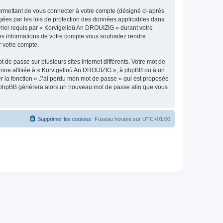
ermettant de vous connecter à votre compte (désigné ci-après
gées par les lois de protection des données applicables dans
rriel requis par « Korvigelloù An DROUIZIG » durant votre
lles informations de votre compte vous souhaitez rendre
r votre compte.
 de passe sur plusieurs sites internet différents. Votre mot de
nne affiliée à « Korvigelloù An DROUIZIG », à phpBB ou à un
er la fonction « J’ai perdu mon mot de passe » qui est proposée
ciel phpBB générera alors un nouveau mot de passe afin que vous
Supprimer les cookies
Fuseau horaire sur
UTC+01:00