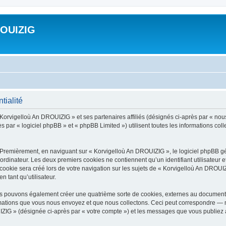
ROUIZIG
tialité
 Korvigelloù An DROUIZIG » et ses partenaires affiliés (désignés ci-après par « nou
par « logiciel phpBB » et « phpBB Limited ») utilisent toutes les informations colle
 Premièrement, en naviguant sur « Korvigelloù An DROUIZIG », le logiciel phpBB gén
ordinateur. Les deux premiers cookies ne contiennent qu’un identifiant utilisateur 
okie sera créé lors de votre navigation sur les sujets de « Korvigelloù An DROUIZI
n tant qu’utilisateur.
us pouvons également créer une quatrième sorte de cookies, externes au document 
mations que vous nous envoyez et que nous collectons. Ceci peut correspondre — m
IZIG » (désignée ci-après par « votre compte ») et les messages que vous publiez ap