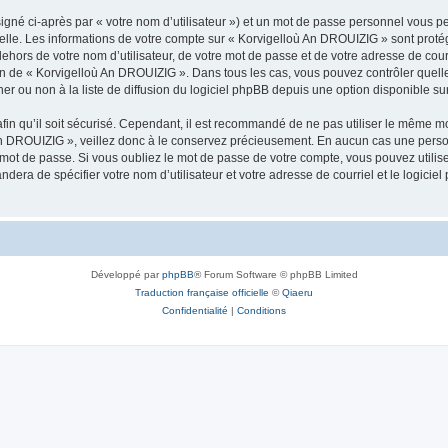
igné ci-après par « votre nom d’utilisateur ») et un mot de passe personnel vous p
nelle. Les informations de votre compte sur « Korvigelloù An DROUIZIG » sont proté
dehors de votre nom d’utilisateur, de votre mot de passe et de votre adresse de cou
rétion de « Korvigelloù An DROUIZIG ». Dans tous les cas, vous pouvez contrôler que
 ou non à la liste de diffusion du logiciel phpBB depuis une option disponible su
afin qu’il soit sécurisé. Cependant, il est recommandé de ne pas utiliser le même mot
An DROUIZIG », veillez donc à le conservez précieusement. En aucun cas une perso
 mot de passe. Si vous oubliez le mot de passe de votre compte, vous pouvez utilis
andera de spécifier votre nom d’utilisateur et votre adresse de courriel et le logi
Développé par
phpBB
® Forum Software © phpBB Limited
Traduction française officielle
©
Qiaeru
Confidentialité
|
Conditions