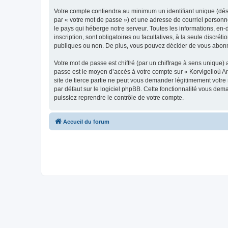
Votre compte contiendra au minimum un identifiant unique (dés
par « votre mot de passe ») et une adresse de courriel person
le pays qui héberge notre serveur. Toutes les informations, en-
inscription, sont obligatoires ou facultatives, à la seule disc
publiques ou non. De plus, vous pouvez décider de vous abonner
Votre mot de passe est chiffré (par un chiffrage à sens unique) 
passe est le moyen d’accès à votre compte sur « Korvigelloù 
site de tierce partie ne peut vous demander légitimement votre
par défaut sur le logiciel phpBB. Cette fonctionnalité vous dem
puissiez reprendre le contrôle de votre compte.
Accueil du forum