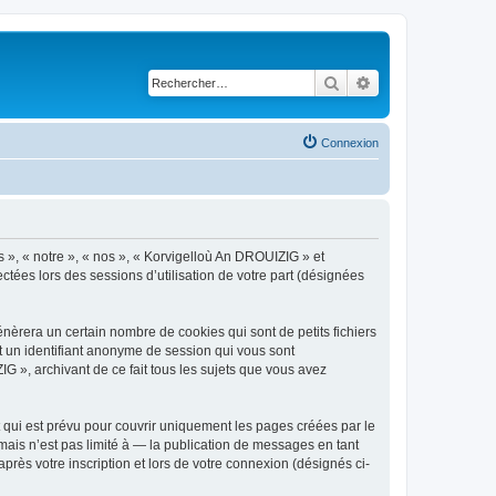
Rechercher
Recherche avancé
Connexion
s », « notre », « nos », « Korvigelloù An DROUIZIG » et
ctées lors des sessions d’utilisation de votre part (désignées
èrera un certain nombre de cookies qui sont de petits fichiers
et un identifiant anonyme de session qui vous sont
G », archivant de ce fait tous les sujets que vous avez
qui est prévu pour couvrir uniquement les pages créées par le
ais n’est pas limité à — la publication de messages en tant
rès votre inscription et lors de votre connexion (désignés ci-