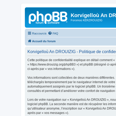
Korvigelloù An D
Foromoù KERZROUIZIG
Raccourcis
FAQ
Accueil du forum
Korvigelloù An DROUIZIG - Politique de confiden
Cette politique de confidentialité explique en détail comment «
« https://www.drouizig.org/phpBB3 ») et phpBB (désigné ci-après 
ci-après par « vos informations »).
Vos informations sont collectées de deux manières différentes.
téléchargés temporairement par le navigateur internet de votre 
automatiquement assignés par le logiciel phpBB. Un troisième co
consultés et permettant d’améliorer votre confort de navigation e
Lors de votre navigation sur « Korvigelloù An DROUIZIG », no
logiciel phpBB. La seconde manière est de récupérer les infor
qu’utilisateur anonyme, l’inscription sur « Korvigelloù An DROU
après par « vos messages »).