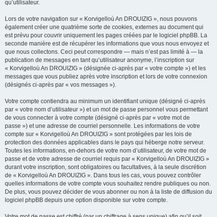
qu’utilisateur.
Lors de votre navigation sur « Korvigelloù An DROUIZIG », nous pouvons
également créer une quatrième sorte de cookies, externes au document qui
est prévu pour couvrir uniquement les pages créées par le logiciel phpBB. La
seconde manière est de récupérer les informations que vous nous envoyez et
que nous collectons. Ceci peut correspondre — mais n’est pas limité à — la
publication de messages en tant qu’utilisateur anonyme, l’inscription sur
« Korvigelloù An DROUIZIG » (désignée ci-après par « votre compte ») et les
messages que vous publiez après votre inscription et lors de votre connexion
(désignés ci-après par « vos messages »).
Votre compte contiendra au minimum un identifiant unique (désigné ci-après
par « votre nom d’utilisateur ») et un mot de passe personnel vous permettant
de vous connecter à votre compte (désigné ci-après par « votre mot de
passe ») et une adresse de courriel personnelle. Les informations de votre
compte sur « Korvigelloù An DROUIZIG » sont protégées par les lois de
protection des données applicables dans le pays qui héberge notre serveur.
Toutes les informations, en-dehors de votre nom d’utilisateur, de votre mot de
passe et de votre adresse de courriel requis par « Korvigelloù An DROUIZIG »
durant votre inscription, sont obligatoires ou facultatives, à la seule discrétion
de « Korvigelloù An DROUIZIG ». Dans tous les cas, vous pouvez contrôler
quelles informations de votre compte vous souhaitez rendre publiques ou non.
De plus, vous pouvez décider de vous abonner ou non à la liste de diffusion du
logiciel phpBB depuis une option disponible sur votre compte.
Votre mot de passe est chiffré (par un chiffrage à sens unique) afin qu’il soit