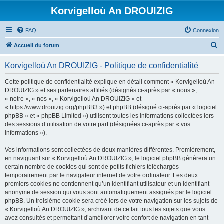
Korvigelloù An DROUIZIG
FAQ
Connexion
R
Accueil du forum
e
Korvigelloù An DROUIZIG - Politique de confidentialité
c
h
Cette politique de confidentialité explique en détail comment « Korvigelloù An
DROUIZIG » et ses partenaires affiliés (désignés ci-après par « nous »,
e
« notre », « nos », « Korvigelloù An DROUIZIG » et
r
« https://www.drouizig.org/phpBB3 ») et phpBB (désigné ci-après par « logiciel
phpBB » et « phpBB Limited ») utilisent toutes les informations collectées lors
c
des sessions d’utilisation de votre part (désignées ci-après par « vos
h
informations »).
e
Vos informations sont collectées de deux manières différentes. Premièrement,
r
en naviguant sur « Korvigelloù An DROUIZIG », le logiciel phpBB génèrera un
certain nombre de cookies qui sont de petits fichiers téléchargés
temporairement par le navigateur internet de votre ordinateur. Les deux
premiers cookies ne contiennent qu’un identifiant utilisateur et un identifiant
anonyme de session qui vous sont automatiquement assignés par le logiciel
phpBB. Un troisième cookie sera créé lors de votre navigation sur les sujets de
« Korvigelloù An DROUIZIG », archivant de ce fait tous les sujets que vous
avez consultés et permettant d’améliorer votre confort de navigation en tant