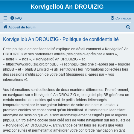
Korvigelloù An DROUIZIG
FAQ
Connexion
R
Accueil du forum
e
Korvigelloù An DROUIZIG - Politique de confidentialité
c
h
Cette politique de confidentialité explique en détail comment « Korvigelloù An
DROUIZIG » et ses partenaires affiliés (désignés ci-après par « nous »,
e
« notre », « nos », « Korvigelloù An DROUIZIG » et
r
« https://www.drouizig.org/phpBB3 ») et phpBB (désigné ci-après par « logiciel
phpBB » et « phpBB Limited ») utilisent toutes les informations collectées lors
c
des sessions d’utilisation de votre part (désignées ci-après par « vos
h
informations »).
e
Vos informations sont collectées de deux manières différentes. Premièrement,
r
en naviguant sur « Korvigelloù An DROUIZIG », le logiciel phpBB génèrera un
certain nombre de cookies qui sont de petits fichiers téléchargés
temporairement par le navigateur internet de votre ordinateur. Les deux
premiers cookies ne contiennent qu’un identifiant utilisateur et un identifiant
anonyme de session qui vous sont automatiquement assignés par le logiciel
phpBB. Un troisième cookie sera créé lors de votre navigation sur les sujets de
« Korvigelloù An DROUIZIG », archivant de ce fait tous les sujets que vous
avez consultés et permettant d’améliorer votre confort de navigation en tant