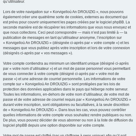
qu’utilisateur.
Lors de votre navigation sur « Korvigelloù An DROUIZIG », nous pouvons
également créer une quatrième sorte de cookies, externes au document qui
est prévu pour couvrir uniquement les pages créées par le logiciel phpBB. La
seconde manière est de récupérer les informations que vous nous envoyez et
que nous collectons. Ceci peut correspondre — mais n’est pas limité à — la
publication de messages en tant qu’utilisateur anonyme, l’inscription sur
« Korvigelloù An DROUIZIG » (désignée ci-après par « votre compte ») et les
messages que vous publiez après votre inscription et lors de votre connexion
(désignés ci-après par « vos messages »).
Votre compte contiendra au minimum un identifiant unique (désigné ci-après
par « votre nom d’utilisateur ») et un mot de passe personnel vous permettant
de vous connecter à votre compte (désigné ci-après par « votre mot de
passe ») et une adresse de courriel personnelle. Les informations de votre
compte sur « Korvigelloù An DROUIZIG » sont protégées par les lois de
protection des données applicables dans le pays qui héberge notre serveur.
Toutes les informations, en-dehors de votre nom d’utilisateur, de votre mot de
passe et de votre adresse de courriel requis par « Korvigelloù An DROUIZIG »
durant votre inscription, sont obligatoires ou facultatives, à la seule discrétion
de « Korvigelloù An DROUIZIG ». Dans tous les cas, vous pouvez contrôler
quelles informations de votre compte vous souhaitez rendre publiques ou non.
De plus, vous pouvez décider de vous abonner ou non à la liste de diffusion du
logiciel phpBB depuis une option disponible sur votre compte.
Votre mot de passe est chiffré (par un chiffrage à sens unique) afin qu’il soit