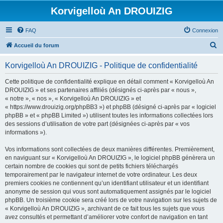
Korvigelloù An DROUIZIG
FAQ
Connexion
R
Accueil du forum
e
Korvigelloù An DROUIZIG - Politique de confidentialité
c
h
Cette politique de confidentialité explique en détail comment « Korvigelloù An
DROUIZIG » et ses partenaires affiliés (désignés ci-après par « nous »,
e
« notre », « nos », « Korvigelloù An DROUIZIG » et
r
« https://www.drouizig.org/phpBB3 ») et phpBB (désigné ci-après par « logiciel
phpBB » et « phpBB Limited ») utilisent toutes les informations collectées lors
c
des sessions d’utilisation de votre part (désignées ci-après par « vos
h
informations »).
e
Vos informations sont collectées de deux manières différentes. Premièrement,
r
en naviguant sur « Korvigelloù An DROUIZIG », le logiciel phpBB génèrera un
certain nombre de cookies qui sont de petits fichiers téléchargés
temporairement par le navigateur internet de votre ordinateur. Les deux
premiers cookies ne contiennent qu’un identifiant utilisateur et un identifiant
anonyme de session qui vous sont automatiquement assignés par le logiciel
phpBB. Un troisième cookie sera créé lors de votre navigation sur les sujets de
« Korvigelloù An DROUIZIG », archivant de ce fait tous les sujets que vous
avez consultés et permettant d’améliorer votre confort de navigation en tant