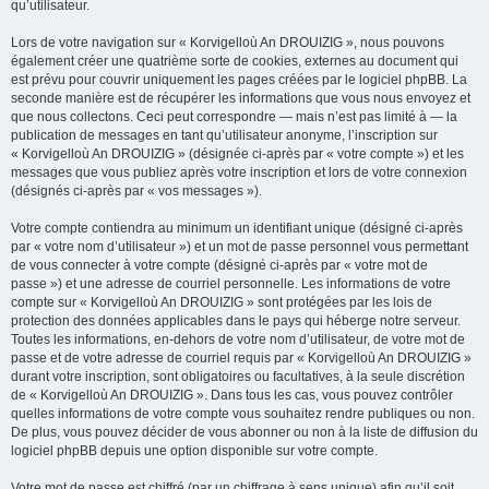
qu’utilisateur.
Lors de votre navigation sur « Korvigelloù An DROUIZIG », nous pouvons
également créer une quatrième sorte de cookies, externes au document qui
est prévu pour couvrir uniquement les pages créées par le logiciel phpBB. La
seconde manière est de récupérer les informations que vous nous envoyez et
que nous collectons. Ceci peut correspondre — mais n’est pas limité à — la
publication de messages en tant qu’utilisateur anonyme, l’inscription sur
« Korvigelloù An DROUIZIG » (désignée ci-après par « votre compte ») et les
messages que vous publiez après votre inscription et lors de votre connexion
(désignés ci-après par « vos messages »).
Votre compte contiendra au minimum un identifiant unique (désigné ci-après
par « votre nom d’utilisateur ») et un mot de passe personnel vous permettant
de vous connecter à votre compte (désigné ci-après par « votre mot de
passe ») et une adresse de courriel personnelle. Les informations de votre
compte sur « Korvigelloù An DROUIZIG » sont protégées par les lois de
protection des données applicables dans le pays qui héberge notre serveur.
Toutes les informations, en-dehors de votre nom d’utilisateur, de votre mot de
passe et de votre adresse de courriel requis par « Korvigelloù An DROUIZIG »
durant votre inscription, sont obligatoires ou facultatives, à la seule discrétion
de « Korvigelloù An DROUIZIG ». Dans tous les cas, vous pouvez contrôler
quelles informations de votre compte vous souhaitez rendre publiques ou non.
De plus, vous pouvez décider de vous abonner ou non à la liste de diffusion du
logiciel phpBB depuis une option disponible sur votre compte.
Votre mot de passe est chiffré (par un chiffrage à sens unique) afin qu’il soit