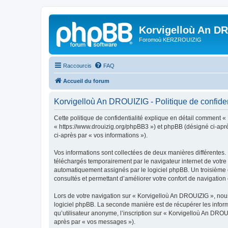
Korvigelloù An D
Foromoù KERZROUIZIG
Raccourcis
FAQ
Accueil du forum
Korvigelloù An DROUIZIG - Politique de confiden
Cette politique de confidentialité explique en détail comment «
« https://www.drouizig.org/phpBB3 ») et phpBB (désigné ci-après 
ci-après par « vos informations »).
Vos informations sont collectées de deux manières différentes.
téléchargés temporairement par le navigateur internet de votre 
automatiquement assignés par le logiciel phpBB. Un troisième co
consultés et permettant d’améliorer votre confort de navigation e
Lors de votre navigation sur « Korvigelloù An DROUIZIG », no
logiciel phpBB. La seconde manière est de récupérer les infor
qu’utilisateur anonyme, l’inscription sur « Korvigelloù An DROU
après par « vos messages »).