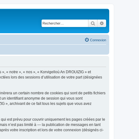
Rechercher
Recherche avancé
Connexion
s », « notre », « nos », « Korvigelloù An DROUIZIG » et
ctées lors des sessions d’utilisation de votre part (désignées
èrera un certain nombre de cookies qui sont de petits fichiers
et un identifiant anonyme de session qui vous sont
G », archivant de ce fait tous les sujets que vous avez
qui est prévu pour couvrir uniquement les pages créées par le
ais n’est pas limité à — la publication de messages en tant
rès votre inscription et lors de votre connexion (désignés ci-