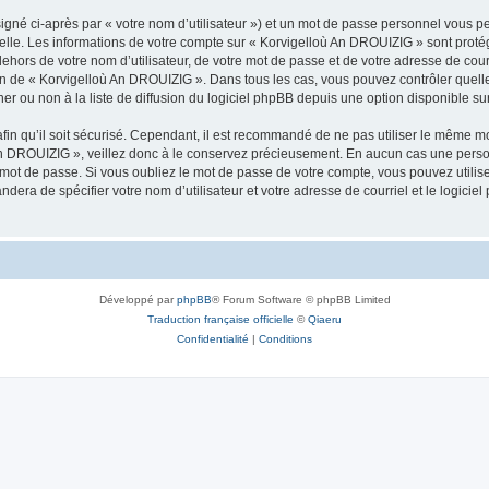
igné ci-après par « votre nom d’utilisateur ») et un mot de passe personnel vous p
nelle. Les informations de votre compte sur « Korvigelloù An DROUIZIG » sont proté
dehors de votre nom d’utilisateur, de votre mot de passe et de votre adresse de cou
rétion de « Korvigelloù An DROUIZIG ». Dans tous les cas, vous pouvez contrôler que
 ou non à la liste de diffusion du logiciel phpBB depuis une option disponible su
afin qu’il soit sécurisé. Cependant, il est recommandé de ne pas utiliser le même mot
An DROUIZIG », veillez donc à le conservez précieusement. En aucun cas une perso
 mot de passe. Si vous oubliez le mot de passe de votre compte, vous pouvez utilis
andera de spécifier votre nom d’utilisateur et votre adresse de courriel et le logi
Développé par
phpBB
® Forum Software © phpBB Limited
Traduction française officielle
©
Qiaeru
Confidentialité
|
Conditions