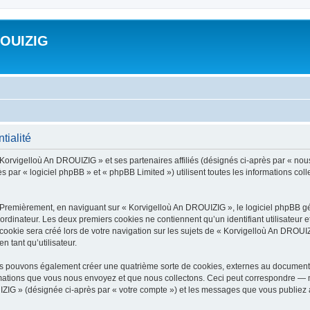
ROUIZIG
tialité
 Korvigelloù An DROUIZIG » et ses partenaires affiliés (désignés ci-après par « nou
par « logiciel phpBB » et « phpBB Limited ») utilisent toutes les informations colle
 Premièrement, en naviguant sur « Korvigelloù An DROUIZIG », le logiciel phpBB gén
ordinateur. Les deux premiers cookies ne contiennent qu’un identifiant utilisateur 
okie sera créé lors de votre navigation sur les sujets de « Korvigelloù An DROUIZI
n tant qu’utilisateur.
us pouvons également créer une quatrième sorte de cookies, externes au document 
mations que vous nous envoyez et que nous collectons. Ceci peut correspondre — m
IZIG » (désignée ci-après par « votre compte ») et les messages que vous publiez ap