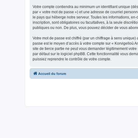
Votre compte contiendra au minimum un identifiant unique (dés
par « votre mot de passe ») et une adresse de courriel person
le pays qui héberge notre serveur. Toutes les informations, en-
inscription, sont obligatoires ou facultatives, à la seule disc
publiques ou non. De plus, vous pouvez décider de vous abonner
Votre mot de passe est chiffré (par un chiffrage à sens unique) 
passe est le moyen d’accès à votre compte sur « Korvigelloù 
site de tierce partie ne peut vous demander légitimement votre
par défaut sur le logiciel phpBB. Cette fonctionnalité vous dem
puissiez reprendre le contrôle de votre compte.
Accueil du forum