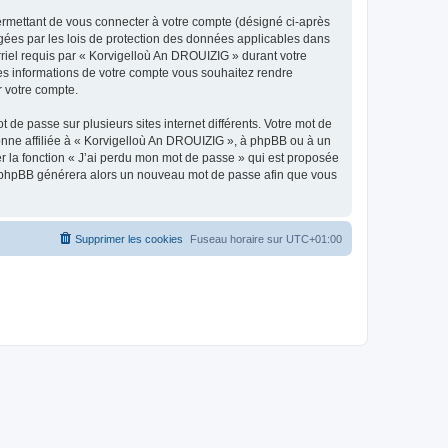
ermettant de vous connecter à votre compte (désigné ci-après
gées par les lois de protection des données applicables dans
rriel requis par « Korvigelloù An DROUIZIG » durant votre
lles informations de votre compte vous souhaitez rendre
r votre compte.
 de passe sur plusieurs sites internet différents. Votre mot de
nne affiliée à « Korvigelloù An DROUIZIG », à phpBB ou à un
er la fonction « J’ai perdu mon mot de passe » qui est proposée
ciel phpBB générera alors un nouveau mot de passe afin que vous
Supprimer les cookies
Fuseau horaire sur
UTC+01:00