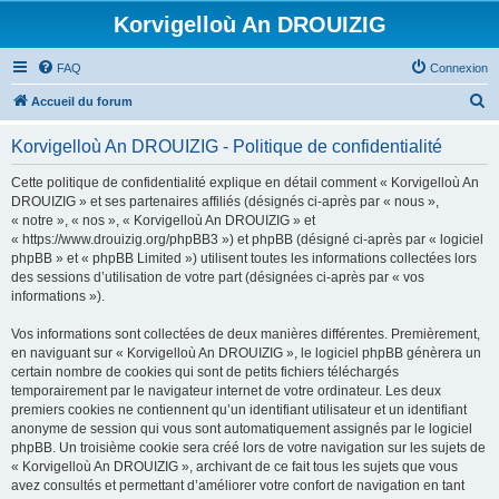
Korvigelloù An DROUIZIG
FAQ
Connexion
R
Accueil du forum
e
Korvigelloù An DROUIZIG - Politique de confidentialité
c
h
Cette politique de confidentialité explique en détail comment « Korvigelloù An
DROUIZIG » et ses partenaires affiliés (désignés ci-après par « nous »,
e
« notre », « nos », « Korvigelloù An DROUIZIG » et
r
« https://www.drouizig.org/phpBB3 ») et phpBB (désigné ci-après par « logiciel
phpBB » et « phpBB Limited ») utilisent toutes les informations collectées lors
c
des sessions d’utilisation de votre part (désignées ci-après par « vos
h
informations »).
e
Vos informations sont collectées de deux manières différentes. Premièrement,
r
en naviguant sur « Korvigelloù An DROUIZIG », le logiciel phpBB génèrera un
certain nombre de cookies qui sont de petits fichiers téléchargés
temporairement par le navigateur internet de votre ordinateur. Les deux
premiers cookies ne contiennent qu’un identifiant utilisateur et un identifiant
anonyme de session qui vous sont automatiquement assignés par le logiciel
phpBB. Un troisième cookie sera créé lors de votre navigation sur les sujets de
« Korvigelloù An DROUIZIG », archivant de ce fait tous les sujets que vous
avez consultés et permettant d’améliorer votre confort de navigation en tant