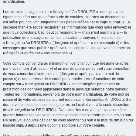
qu’utilisateur.
Lors de votre navigation sur « Korvigelloù An DROUIZIG », nous pouvons
également créer une quatrième sorte de cookies, externes au document qui
est prévu pour couvrir uniquement les pages créées par le logiciel phpBB. La
seconde manière est de récupérer les informations que vous nous envoyez et
que nous collectons. Ceci peut correspondre — mais n’est pas limité à — la
publication de messages en tant qu’utilisateur anonyme, l’inscription sur
« Korvigelloù An DROUIZIG » (désignée ci-après par « votre compte ») et les
messages que vous publiez après votre inscription et lors de votre connexion
(désignés ci-après par « vos messages »).
Votre compte contiendra au minimum un identifiant unique (désigné ci-après
par « votre nom d’utilisateur ») et un mot de passe personnel vous permettant
de vous connecter à votre compte (désigné ci-après par « votre mot de
passe ») et une adresse de courriel personnelle. Les informations de votre
compte sur « Korvigelloù An DROUIZIG » sont protégées par les lois de
protection des données applicables dans le pays qui héberge notre serveur.
Toutes les informations, en-dehors de votre nom d’utilisateur, de votre mot de
passe et de votre adresse de courriel requis par « Korvigelloù An DROUIZIG »
durant votre inscription, sont obligatoires ou facultatives, à la seule discrétion
de « Korvigelloù An DROUIZIG ». Dans tous les cas, vous pouvez contrôler
quelles informations de votre compte vous souhaitez rendre publiques ou non.
De plus, vous pouvez décider de vous abonner ou non à la liste de diffusion du
logiciel phpBB depuis une option disponible sur votre compte.
Votre mot de passe est chiffré (par un chiffrage à sens unique) afin qu’il soit