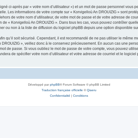
igné ci-après par « votre nom d’utilisateur ») et un mot de passe personnel vous p
nelle. Les informations de votre compte sur « Korvigelloù An DROUIZIG » sont proté
dehors de votre nom d’utilisateur, de votre mot de passe et de votre adresse de cou
rétion de « Korvigelloù An DROUIZIG ». Dans tous les cas, vous pouvez contrôler que
 ou non à la liste de diffusion du logiciel phpBB depuis une option disponible su
afin qu’il soit sécurisé. Cependant, il est recommandé de ne pas utiliser le même mot
An DROUIZIG », veillez donc à le conservez précieusement. En aucun cas une perso
 mot de passe. Si vous oubliez le mot de passe de votre compte, vous pouvez utilis
andera de spécifier votre nom d’utilisateur et votre adresse de courriel et le logi
Développé par
phpBB
® Forum Software © phpBB Limited
Traduction française officielle
©
Qiaeru
Confidentialité
|
Conditions