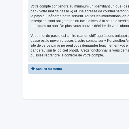
Votre compte contiendra au minimum un identifiant unique (dés
par « votre mot de passe ») et une adresse de courriel person
le pays qui héberge notre serveur. Toutes les informations, en-
inscription, sont obligatoires ou facultatives, à la seule disc
publiques ou non. De plus, vous pouvez décider de vous abonner
Votre mot de passe est chiffré (par un chiffrage à sens unique) 
passe est le moyen d’accès à votre compte sur « Korvigelloù 
site de tierce partie ne peut vous demander légitimement votre
par défaut sur le logiciel phpBB. Cette fonctionnalité vous dem
puissiez reprendre le contrôle de votre compte.
Accueil du forum