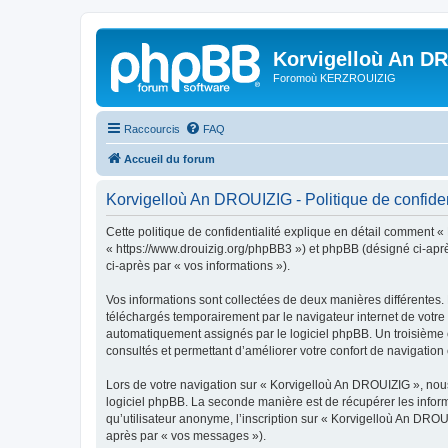
Korvigelloù An D
Foromoù KERZROUIZIG
Raccourcis
FAQ
Accueil du forum
Korvigelloù An DROUIZIG - Politique de confiden
Cette politique de confidentialité explique en détail comment «
« https://www.drouizig.org/phpBB3 ») et phpBB (désigné ci-après 
ci-après par « vos informations »).
Vos informations sont collectées de deux manières différentes.
téléchargés temporairement par le navigateur internet de votre 
automatiquement assignés par le logiciel phpBB. Un troisième co
consultés et permettant d’améliorer votre confort de navigation e
Lors de votre navigation sur « Korvigelloù An DROUIZIG », no
logiciel phpBB. La seconde manière est de récupérer les infor
qu’utilisateur anonyme, l’inscription sur « Korvigelloù An DROU
après par « vos messages »).