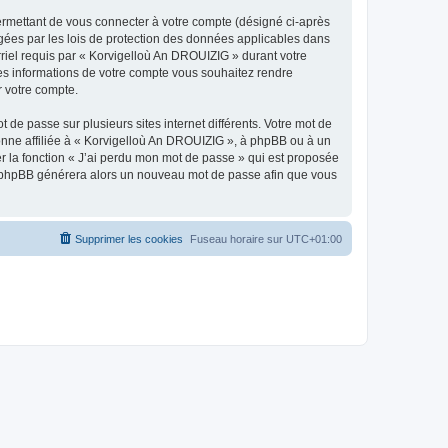
ermettant de vous connecter à votre compte (désigné ci-après
gées par les lois de protection des données applicables dans
rriel requis par « Korvigelloù An DROUIZIG » durant votre
lles informations de votre compte vous souhaitez rendre
r votre compte.
 de passe sur plusieurs sites internet différents. Votre mot de
nne affiliée à « Korvigelloù An DROUIZIG », à phpBB ou à un
er la fonction « J’ai perdu mon mot de passe » qui est proposée
ciel phpBB générera alors un nouveau mot de passe afin que vous
Supprimer les cookies
Fuseau horaire sur
UTC+01:00