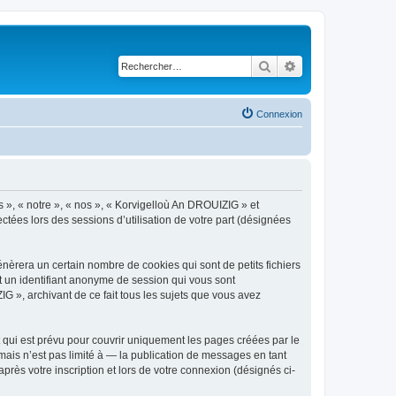
Rechercher
Recherche avancé
Connexion
s », « notre », « nos », « Korvigelloù An DROUIZIG » et
ctées lors des sessions d’utilisation de votre part (désignées
èrera un certain nombre de cookies qui sont de petits fichiers
et un identifiant anonyme de session qui vous sont
G », archivant de ce fait tous les sujets que vous avez
qui est prévu pour couvrir uniquement les pages créées par le
ais n’est pas limité à — la publication de messages en tant
rès votre inscription et lors de votre connexion (désignés ci-