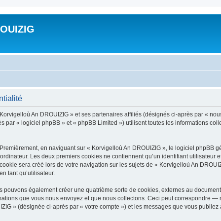
ROUIZIG
tialité
 Korvigelloù An DROUIZIG » et ses partenaires affiliés (désignés ci-après par « nou
par « logiciel phpBB » et « phpBB Limited ») utilisent toutes les informations colle
 Premièrement, en naviguant sur « Korvigelloù An DROUIZIG », le logiciel phpBB gén
ordinateur. Les deux premiers cookies ne contiennent qu’un identifiant utilisateur 
okie sera créé lors de votre navigation sur les sujets de « Korvigelloù An DROUIZI
n tant qu’utilisateur.
us pouvons également créer une quatrième sorte de cookies, externes au document 
mations que vous nous envoyez et que nous collectons. Ceci peut correspondre — m
IZIG » (désignée ci-après par « votre compte ») et les messages que vous publiez ap