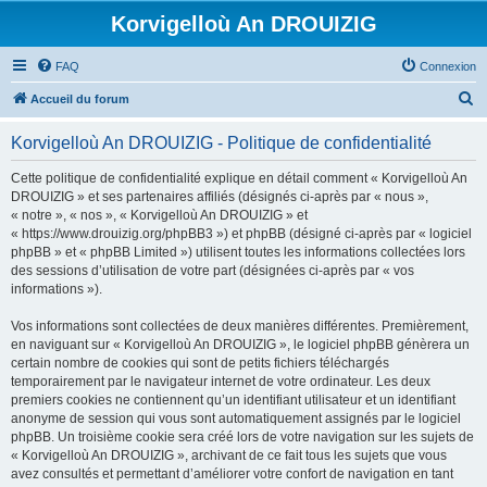
Korvigelloù An DROUIZIG
FAQ
Connexion
R
Accueil du forum
e
Korvigelloù An DROUIZIG - Politique de confidentialité
c
h
Cette politique de confidentialité explique en détail comment « Korvigelloù An
DROUIZIG » et ses partenaires affiliés (désignés ci-après par « nous »,
e
« notre », « nos », « Korvigelloù An DROUIZIG » et
r
« https://www.drouizig.org/phpBB3 ») et phpBB (désigné ci-après par « logiciel
phpBB » et « phpBB Limited ») utilisent toutes les informations collectées lors
c
des sessions d’utilisation de votre part (désignées ci-après par « vos
h
informations »).
e
Vos informations sont collectées de deux manières différentes. Premièrement,
r
en naviguant sur « Korvigelloù An DROUIZIG », le logiciel phpBB génèrera un
certain nombre de cookies qui sont de petits fichiers téléchargés
temporairement par le navigateur internet de votre ordinateur. Les deux
premiers cookies ne contiennent qu’un identifiant utilisateur et un identifiant
anonyme de session qui vous sont automatiquement assignés par le logiciel
phpBB. Un troisième cookie sera créé lors de votre navigation sur les sujets de
« Korvigelloù An DROUIZIG », archivant de ce fait tous les sujets que vous
avez consultés et permettant d’améliorer votre confort de navigation en tant