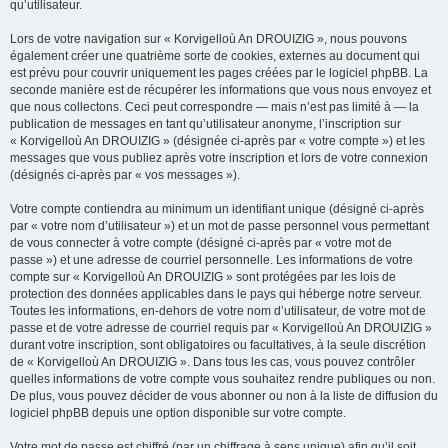
qu’utilisateur.
Lors de votre navigation sur « Korvigelloù An DROUIZIG », nous pouvons
également créer une quatrième sorte de cookies, externes au document qui
est prévu pour couvrir uniquement les pages créées par le logiciel phpBB. La
seconde manière est de récupérer les informations que vous nous envoyez et
que nous collectons. Ceci peut correspondre — mais n’est pas limité à — la
publication de messages en tant qu’utilisateur anonyme, l’inscription sur
« Korvigelloù An DROUIZIG » (désignée ci-après par « votre compte ») et les
messages que vous publiez après votre inscription et lors de votre connexion
(désignés ci-après par « vos messages »).
Votre compte contiendra au minimum un identifiant unique (désigné ci-après
par « votre nom d’utilisateur ») et un mot de passe personnel vous permettant
de vous connecter à votre compte (désigné ci-après par « votre mot de
passe ») et une adresse de courriel personnelle. Les informations de votre
compte sur « Korvigelloù An DROUIZIG » sont protégées par les lois de
protection des données applicables dans le pays qui héberge notre serveur.
Toutes les informations, en-dehors de votre nom d’utilisateur, de votre mot de
passe et de votre adresse de courriel requis par « Korvigelloù An DROUIZIG »
durant votre inscription, sont obligatoires ou facultatives, à la seule discrétion
de « Korvigelloù An DROUIZIG ». Dans tous les cas, vous pouvez contrôler
quelles informations de votre compte vous souhaitez rendre publiques ou non.
De plus, vous pouvez décider de vous abonner ou non à la liste de diffusion du
logiciel phpBB depuis une option disponible sur votre compte.
Votre mot de passe est chiffré (par un chiffrage à sens unique) afin qu’il soit