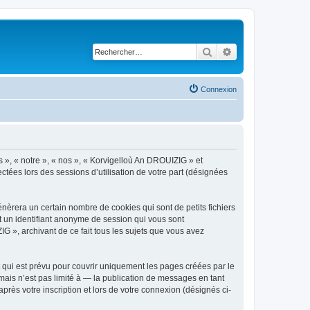
Rechercher
Recherche avancé
Connexion
s », « notre », « nos », « Korvigelloù An DROUIZIG » et
ctées lors des sessions d’utilisation de votre part (désignées
èrera un certain nombre de cookies qui sont de petits fichiers
et un identifiant anonyme de session qui vous sont
G », archivant de ce fait tous les sujets que vous avez
qui est prévu pour couvrir uniquement les pages créées par le
ais n’est pas limité à — la publication de messages en tant
rès votre inscription et lors de votre connexion (désignés ci-