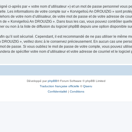
igné ci-après par « votre nom d’utilisateur ») et un mot de passe personnel vous p
nelle. Les informations de votre compte sur « Korvigelloù An DROUIZIG » sont proté
dehors de votre nom d’utilisateur, de votre mot de passe et de votre adresse de cou
rétion de « Korvigelloù An DROUIZIG ». Dans tous les cas, vous pouvez contrôler que
 ou non à la liste de diffusion du logiciel phpBB depuis une option disponible su
afin qu’il soit sécurisé. Cependant, il est recommandé de ne pas utiliser le même mot
An DROUIZIG », veillez donc à le conservez précieusement. En aucun cas une perso
 mot de passe. Si vous oubliez le mot de passe de votre compte, vous pouvez utilis
andera de spécifier votre nom d’utilisateur et votre adresse de courriel et le logi
Développé par
phpBB
® Forum Software © phpBB Limited
Traduction française officielle
©
Qiaeru
Confidentialité
|
Conditions