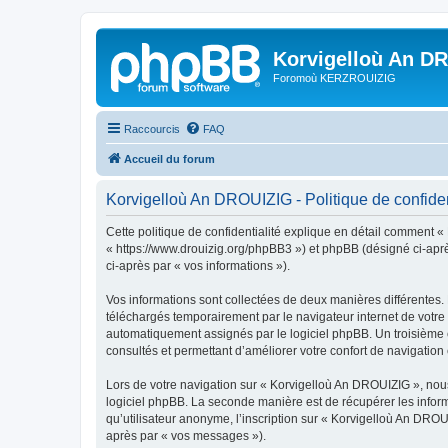
Korvigelloù An D
Foromoù KERZROUIZIG
Raccourcis
FAQ
Accueil du forum
Korvigelloù An DROUIZIG - Politique de confiden
Cette politique de confidentialité explique en détail comment «
« https://www.drouizig.org/phpBB3 ») et phpBB (désigné ci-après 
ci-après par « vos informations »).
Vos informations sont collectées de deux manières différentes.
téléchargés temporairement par le navigateur internet de votre 
automatiquement assignés par le logiciel phpBB. Un troisième co
consultés et permettant d’améliorer votre confort de navigation e
Lors de votre navigation sur « Korvigelloù An DROUIZIG », no
logiciel phpBB. La seconde manière est de récupérer les infor
qu’utilisateur anonyme, l’inscription sur « Korvigelloù An DROU
après par « vos messages »).