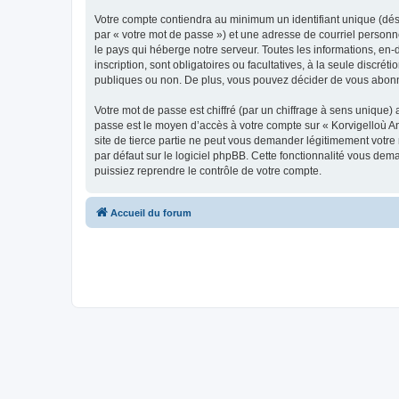
Votre compte contiendra au minimum un identifiant unique (dés
par « votre mot de passe ») et une adresse de courriel person
le pays qui héberge notre serveur. Toutes les informations, en-
inscription, sont obligatoires ou facultatives, à la seule disc
publiques ou non. De plus, vous pouvez décider de vous abonner
Votre mot de passe est chiffré (par un chiffrage à sens unique) 
passe est le moyen d’accès à votre compte sur « Korvigelloù 
site de tierce partie ne peut vous demander légitimement votre
par défaut sur le logiciel phpBB. Cette fonctionnalité vous dem
puissiez reprendre le contrôle de votre compte.
Accueil du forum