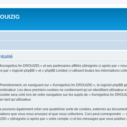
ROUIZIG
tialité
 Korvigelloù An DROUIZIG » et ses partenaires affiliés (désignés ci-après par « nou
par « logiciel phpBB » et « phpBB Limited ») utilisent toutes les informations colle
 Premièrement, en naviguant sur « Korvigelloù An DROUIZIG », le logiciel phpBB gén
ordinateur. Les deux premiers cookies ne contiennent qu’un identifiant utilisateur 
okie sera créé lors de votre navigation sur les sujets de « Korvigelloù An DROUIZI
n tant qu’utilisateur.
us pouvons également créer une quatrième sorte de cookies, externes au document 
mations que vous nous envoyez et que nous collectons. Ceci peut correspondre — m
IZIG » (désignée ci-après par « votre compte ») et les messages que vous publiez ap