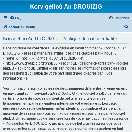
Korvigelloù An DROUIZIG
FAQ
Connexion
R
Accueil du forum
e
Korvigelloù An DROUIZIG - Politique de confidentialité
c
h
Cette politique de confidentialité explique en détail comment « Korvigelloù An
DROUIZIG » et ses partenaires affiliés (désignés ci-après par « nous »,
e
« notre », « nos », « Korvigelloù An DROUIZIG » et
r
« https://www.drouizig.org/phpBB3 ») et phpBB (désigné ci-après par « logiciel
phpBB » et « phpBB Limited ») utilisent toutes les informations collectées lors
c
des sessions d’utilisation de votre part (désignées ci-après par « vos
h
informations »).
e
Vos informations sont collectées de deux manières différentes. Premièrement,
r
en naviguant sur « Korvigelloù An DROUIZIG », le logiciel phpBB génèrera un
certain nombre de cookies qui sont de petits fichiers téléchargés
temporairement par le navigateur internet de votre ordinateur. Les deux
premiers cookies ne contiennent qu’un identifiant utilisateur et un identifiant
anonyme de session qui vous sont automatiquement assignés par le logiciel
phpBB. Un troisième cookie sera créé lors de votre navigation sur les sujets de
« Korvigelloù An DROUIZIG », archivant de ce fait tous les sujets que vous
avez consultés et permettant d’améliorer votre confort de navigation en tant