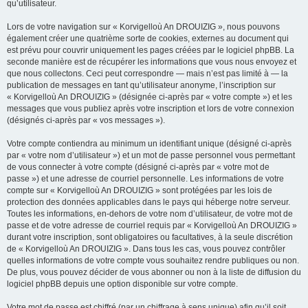
qu’utilisateur.
Lors de votre navigation sur « Korvigelloù An DROUIZIG », nous pouvons
également créer une quatrième sorte de cookies, externes au document qui
est prévu pour couvrir uniquement les pages créées par le logiciel phpBB. La
seconde manière est de récupérer les informations que vous nous envoyez et
que nous collectons. Ceci peut correspondre — mais n’est pas limité à — la
publication de messages en tant qu’utilisateur anonyme, l’inscription sur
« Korvigelloù An DROUIZIG » (désignée ci-après par « votre compte ») et les
messages que vous publiez après votre inscription et lors de votre connexion
(désignés ci-après par « vos messages »).
Votre compte contiendra au minimum un identifiant unique (désigné ci-après
par « votre nom d’utilisateur ») et un mot de passe personnel vous permettant
de vous connecter à votre compte (désigné ci-après par « votre mot de
passe ») et une adresse de courriel personnelle. Les informations de votre
compte sur « Korvigelloù An DROUIZIG » sont protégées par les lois de
protection des données applicables dans le pays qui héberge notre serveur.
Toutes les informations, en-dehors de votre nom d’utilisateur, de votre mot de
passe et de votre adresse de courriel requis par « Korvigelloù An DROUIZIG »
durant votre inscription, sont obligatoires ou facultatives, à la seule discrétion
de « Korvigelloù An DROUIZIG ». Dans tous les cas, vous pouvez contrôler
quelles informations de votre compte vous souhaitez rendre publiques ou non.
De plus, vous pouvez décider de vous abonner ou non à la liste de diffusion du
logiciel phpBB depuis une option disponible sur votre compte.
Votre mot de passe est chiffré (par un chiffrage à sens unique) afin qu’il soit