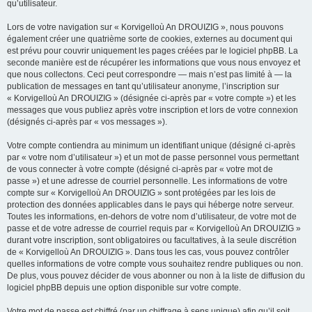
qu’utilisateur.
Lors de votre navigation sur « Korvigelloù An DROUIZIG », nous pouvons
également créer une quatrième sorte de cookies, externes au document qui
est prévu pour couvrir uniquement les pages créées par le logiciel phpBB. La
seconde manière est de récupérer les informations que vous nous envoyez et
que nous collectons. Ceci peut correspondre — mais n’est pas limité à — la
publication de messages en tant qu’utilisateur anonyme, l’inscription sur
« Korvigelloù An DROUIZIG » (désignée ci-après par « votre compte ») et les
messages que vous publiez après votre inscription et lors de votre connexion
(désignés ci-après par « vos messages »).
Votre compte contiendra au minimum un identifiant unique (désigné ci-après
par « votre nom d’utilisateur ») et un mot de passe personnel vous permettant
de vous connecter à votre compte (désigné ci-après par « votre mot de
passe ») et une adresse de courriel personnelle. Les informations de votre
compte sur « Korvigelloù An DROUIZIG » sont protégées par les lois de
protection des données applicables dans le pays qui héberge notre serveur.
Toutes les informations, en-dehors de votre nom d’utilisateur, de votre mot de
passe et de votre adresse de courriel requis par « Korvigelloù An DROUIZIG »
durant votre inscription, sont obligatoires ou facultatives, à la seule discrétion
de « Korvigelloù An DROUIZIG ». Dans tous les cas, vous pouvez contrôler
quelles informations de votre compte vous souhaitez rendre publiques ou non.
De plus, vous pouvez décider de vous abonner ou non à la liste de diffusion du
logiciel phpBB depuis une option disponible sur votre compte.
Votre mot de passe est chiffré (par un chiffrage à sens unique) afin qu’il soit