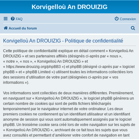
Korvigelloù An DROUIZIG
FAQ
Connexion
R
Accueil du forum
e
Korvigelloù An DROUIZIG - Politique de confidentialité
c
h
Cette politique de confidentialité explique en détail comment « Korvigelloù An
DROUIZIG » et ses partenaires affiliés (désignés ci-après par « nous »,
e
« notre », « nos », « Korvigelloù An DROUIZIG » et
r
« https://www.drouizig.org/phpBB3 ») et phpBB (désigné ci-après par « logiciel
phpBB » et « phpBB Limited ») utilisent toutes les informations collectées lors
c
des sessions d’utilisation de votre part (désignées ci-après par « vos
h
informations »).
e
Vos informations sont collectées de deux manières différentes. Premièrement,
r
en naviguant sur « Korvigelloù An DROUIZIG », le logiciel phpBB génèrera un
certain nombre de cookies qui sont de petits fichiers téléchargés
temporairement par le navigateur internet de votre ordinateur. Les deux
premiers cookies ne contiennent qu’un identifiant utilisateur et un identifiant
anonyme de session qui vous sont automatiquement assignés par le logiciel
phpBB. Un troisième cookie sera créé lors de votre navigation sur les sujets de
« Korvigelloù An DROUIZIG », archivant de ce fait tous les sujets que vous
avez consultés et permettant d’améliorer votre confort de navigation en tant