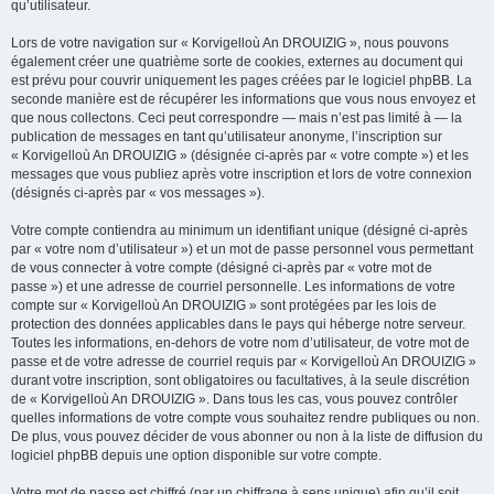
qu’utilisateur.
Lors de votre navigation sur « Korvigelloù An DROUIZIG », nous pouvons
également créer une quatrième sorte de cookies, externes au document qui
est prévu pour couvrir uniquement les pages créées par le logiciel phpBB. La
seconde manière est de récupérer les informations que vous nous envoyez et
que nous collectons. Ceci peut correspondre — mais n’est pas limité à — la
publication de messages en tant qu’utilisateur anonyme, l’inscription sur
« Korvigelloù An DROUIZIG » (désignée ci-après par « votre compte ») et les
messages que vous publiez après votre inscription et lors de votre connexion
(désignés ci-après par « vos messages »).
Votre compte contiendra au minimum un identifiant unique (désigné ci-après
par « votre nom d’utilisateur ») et un mot de passe personnel vous permettant
de vous connecter à votre compte (désigné ci-après par « votre mot de
passe ») et une adresse de courriel personnelle. Les informations de votre
compte sur « Korvigelloù An DROUIZIG » sont protégées par les lois de
protection des données applicables dans le pays qui héberge notre serveur.
Toutes les informations, en-dehors de votre nom d’utilisateur, de votre mot de
passe et de votre adresse de courriel requis par « Korvigelloù An DROUIZIG »
durant votre inscription, sont obligatoires ou facultatives, à la seule discrétion
de « Korvigelloù An DROUIZIG ». Dans tous les cas, vous pouvez contrôler
quelles informations de votre compte vous souhaitez rendre publiques ou non.
De plus, vous pouvez décider de vous abonner ou non à la liste de diffusion du
logiciel phpBB depuis une option disponible sur votre compte.
Votre mot de passe est chiffré (par un chiffrage à sens unique) afin qu’il soit