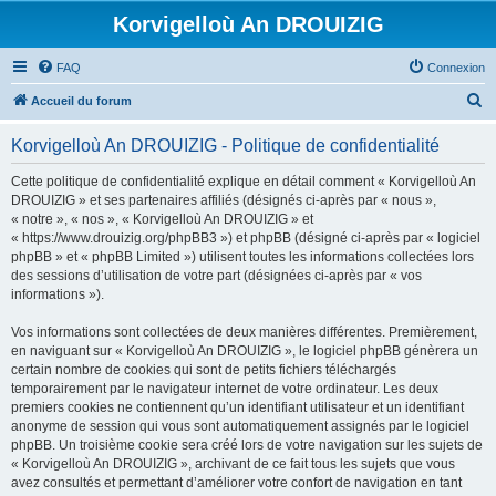
Korvigelloù An DROUIZIG
FAQ
Connexion
R
Accueil du forum
e
Korvigelloù An DROUIZIG - Politique de confidentialité
c
h
Cette politique de confidentialité explique en détail comment « Korvigelloù An
DROUIZIG » et ses partenaires affiliés (désignés ci-après par « nous »,
e
« notre », « nos », « Korvigelloù An DROUIZIG » et
r
« https://www.drouizig.org/phpBB3 ») et phpBB (désigné ci-après par « logiciel
phpBB » et « phpBB Limited ») utilisent toutes les informations collectées lors
c
des sessions d’utilisation de votre part (désignées ci-après par « vos
h
informations »).
e
Vos informations sont collectées de deux manières différentes. Premièrement,
r
en naviguant sur « Korvigelloù An DROUIZIG », le logiciel phpBB génèrera un
certain nombre de cookies qui sont de petits fichiers téléchargés
temporairement par le navigateur internet de votre ordinateur. Les deux
premiers cookies ne contiennent qu’un identifiant utilisateur et un identifiant
anonyme de session qui vous sont automatiquement assignés par le logiciel
phpBB. Un troisième cookie sera créé lors de votre navigation sur les sujets de
« Korvigelloù An DROUIZIG », archivant de ce fait tous les sujets que vous
avez consultés et permettant d’améliorer votre confort de navigation en tant