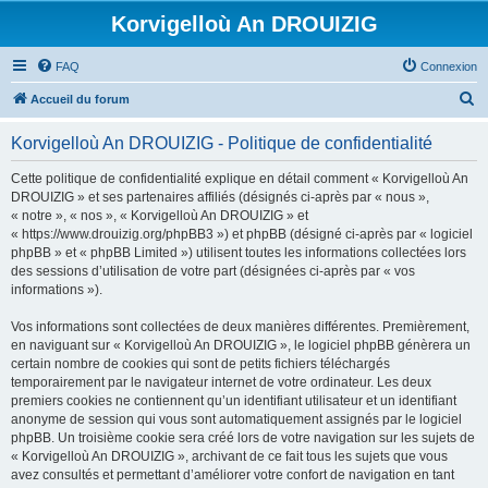
Korvigelloù An DROUIZIG
FAQ
Connexion
R
Accueil du forum
e
Korvigelloù An DROUIZIG - Politique de confidentialité
c
h
Cette politique de confidentialité explique en détail comment « Korvigelloù An
DROUIZIG » et ses partenaires affiliés (désignés ci-après par « nous »,
e
« notre », « nos », « Korvigelloù An DROUIZIG » et
r
« https://www.drouizig.org/phpBB3 ») et phpBB (désigné ci-après par « logiciel
phpBB » et « phpBB Limited ») utilisent toutes les informations collectées lors
c
des sessions d’utilisation de votre part (désignées ci-après par « vos
h
informations »).
e
Vos informations sont collectées de deux manières différentes. Premièrement,
r
en naviguant sur « Korvigelloù An DROUIZIG », le logiciel phpBB génèrera un
certain nombre de cookies qui sont de petits fichiers téléchargés
temporairement par le navigateur internet de votre ordinateur. Les deux
premiers cookies ne contiennent qu’un identifiant utilisateur et un identifiant
anonyme de session qui vous sont automatiquement assignés par le logiciel
phpBB. Un troisième cookie sera créé lors de votre navigation sur les sujets de
« Korvigelloù An DROUIZIG », archivant de ce fait tous les sujets que vous
avez consultés et permettant d’améliorer votre confort de navigation en tant