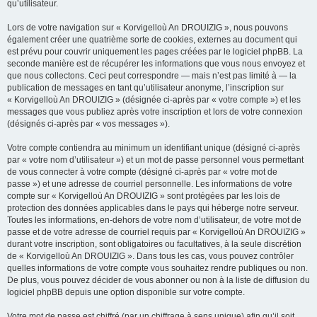
qu’utilisateur.
Lors de votre navigation sur « Korvigelloù An DROUIZIG », nous pouvons
également créer une quatrième sorte de cookies, externes au document qui
est prévu pour couvrir uniquement les pages créées par le logiciel phpBB. La
seconde manière est de récupérer les informations que vous nous envoyez et
que nous collectons. Ceci peut correspondre — mais n’est pas limité à — la
publication de messages en tant qu’utilisateur anonyme, l’inscription sur
« Korvigelloù An DROUIZIG » (désignée ci-après par « votre compte ») et les
messages que vous publiez après votre inscription et lors de votre connexion
(désignés ci-après par « vos messages »).
Votre compte contiendra au minimum un identifiant unique (désigné ci-après
par « votre nom d’utilisateur ») et un mot de passe personnel vous permettant
de vous connecter à votre compte (désigné ci-après par « votre mot de
passe ») et une adresse de courriel personnelle. Les informations de votre
compte sur « Korvigelloù An DROUIZIG » sont protégées par les lois de
protection des données applicables dans le pays qui héberge notre serveur.
Toutes les informations, en-dehors de votre nom d’utilisateur, de votre mot de
passe et de votre adresse de courriel requis par « Korvigelloù An DROUIZIG »
durant votre inscription, sont obligatoires ou facultatives, à la seule discrétion
de « Korvigelloù An DROUIZIG ». Dans tous les cas, vous pouvez contrôler
quelles informations de votre compte vous souhaitez rendre publiques ou non.
De plus, vous pouvez décider de vous abonner ou non à la liste de diffusion du
logiciel phpBB depuis une option disponible sur votre compte.
Votre mot de passe est chiffré (par un chiffrage à sens unique) afin qu’il soit