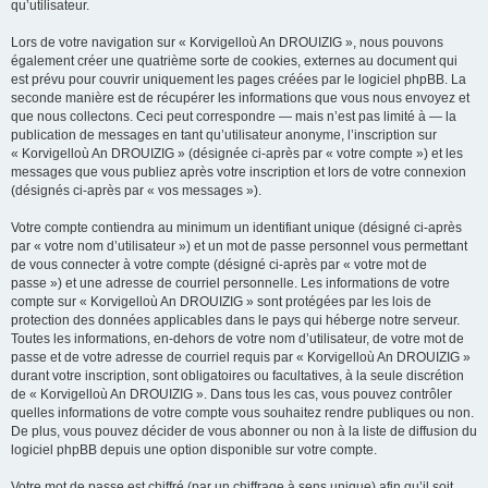
qu’utilisateur.
Lors de votre navigation sur « Korvigelloù An DROUIZIG », nous pouvons
également créer une quatrième sorte de cookies, externes au document qui
est prévu pour couvrir uniquement les pages créées par le logiciel phpBB. La
seconde manière est de récupérer les informations que vous nous envoyez et
que nous collectons. Ceci peut correspondre — mais n’est pas limité à — la
publication de messages en tant qu’utilisateur anonyme, l’inscription sur
« Korvigelloù An DROUIZIG » (désignée ci-après par « votre compte ») et les
messages que vous publiez après votre inscription et lors de votre connexion
(désignés ci-après par « vos messages »).
Votre compte contiendra au minimum un identifiant unique (désigné ci-après
par « votre nom d’utilisateur ») et un mot de passe personnel vous permettant
de vous connecter à votre compte (désigné ci-après par « votre mot de
passe ») et une adresse de courriel personnelle. Les informations de votre
compte sur « Korvigelloù An DROUIZIG » sont protégées par les lois de
protection des données applicables dans le pays qui héberge notre serveur.
Toutes les informations, en-dehors de votre nom d’utilisateur, de votre mot de
passe et de votre adresse de courriel requis par « Korvigelloù An DROUIZIG »
durant votre inscription, sont obligatoires ou facultatives, à la seule discrétion
de « Korvigelloù An DROUIZIG ». Dans tous les cas, vous pouvez contrôler
quelles informations de votre compte vous souhaitez rendre publiques ou non.
De plus, vous pouvez décider de vous abonner ou non à la liste de diffusion du
logiciel phpBB depuis une option disponible sur votre compte.
Votre mot de passe est chiffré (par un chiffrage à sens unique) afin qu’il soit