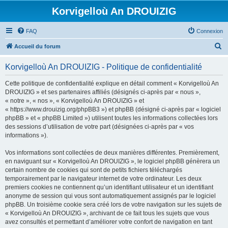
Korvigelloù An DROUIZIG
FAQ
Connexion
R
Accueil du forum
e
Korvigelloù An DROUIZIG - Politique de confidentialité
c
h
Cette politique de confidentialité explique en détail comment « Korvigelloù An
DROUIZIG » et ses partenaires affiliés (désignés ci-après par « nous »,
e
« notre », « nos », « Korvigelloù An DROUIZIG » et
r
« https://www.drouizig.org/phpBB3 ») et phpBB (désigné ci-après par « logiciel
phpBB » et « phpBB Limited ») utilisent toutes les informations collectées lors
c
des sessions d’utilisation de votre part (désignées ci-après par « vos
h
informations »).
e
Vos informations sont collectées de deux manières différentes. Premièrement,
r
en naviguant sur « Korvigelloù An DROUIZIG », le logiciel phpBB génèrera un
certain nombre de cookies qui sont de petits fichiers téléchargés
temporairement par le navigateur internet de votre ordinateur. Les deux
premiers cookies ne contiennent qu’un identifiant utilisateur et un identifiant
anonyme de session qui vous sont automatiquement assignés par le logiciel
phpBB. Un troisième cookie sera créé lors de votre navigation sur les sujets de
« Korvigelloù An DROUIZIG », archivant de ce fait tous les sujets que vous
avez consultés et permettant d’améliorer votre confort de navigation en tant