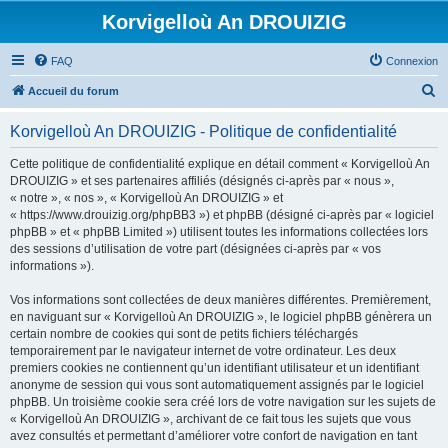
Korvigelloù An DROUIZIG
FAQ
Connexion
R
Accueil du forum
e
Korvigelloù An DROUIZIG - Politique de confidentialité
c
h
Cette politique de confidentialité explique en détail comment « Korvigelloù An
DROUIZIG » et ses partenaires affiliés (désignés ci-après par « nous »,
e
« notre », « nos », « Korvigelloù An DROUIZIG » et
r
« https://www.drouizig.org/phpBB3 ») et phpBB (désigné ci-après par « logiciel
phpBB » et « phpBB Limited ») utilisent toutes les informations collectées lors
c
des sessions d’utilisation de votre part (désignées ci-après par « vos
h
informations »).
e
Vos informations sont collectées de deux manières différentes. Premièrement,
r
en naviguant sur « Korvigelloù An DROUIZIG », le logiciel phpBB génèrera un
certain nombre de cookies qui sont de petits fichiers téléchargés
temporairement par le navigateur internet de votre ordinateur. Les deux
premiers cookies ne contiennent qu’un identifiant utilisateur et un identifiant
anonyme de session qui vous sont automatiquement assignés par le logiciel
phpBB. Un troisième cookie sera créé lors de votre navigation sur les sujets de
« Korvigelloù An DROUIZIG », archivant de ce fait tous les sujets que vous
avez consultés et permettant d’améliorer votre confort de navigation en tant