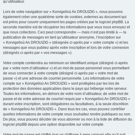
qu’utilisateur.
Lors de votre navigation sur « Korvigelloù An DROUIZIG », nous pouvons
également créer une quatrième sorte de cookies, externes au document qui
est prévu pour couvrir uniquement les pages créées par le logiciel phpBB. La
seconde manière est de récupérer les informations que vous nous envoyez et
que nous collectons. Ceci peut correspondre — mais n’est pas limité à — la
publication de messages en tant qu’utilisateur anonyme, l’inscription sur
« Korvigelloù An DROUIZIG » (désignée ci-après par « votre compte ») et les
messages que vous publiez après votre inscription et lors de votre connexion
(désignés ci-après par « vos messages »).
Votre compte contiendra au minimum un identifiant unique (désigné ci-après
par « votre nom d’utilisateur ») et un mot de passe personnel vous permettant
de vous connecter à votre compte (désigné ci-après par « votre mot de
passe ») et une adresse de courriel personnelle. Les informations de votre
compte sur « Korvigelloù An DROUIZIG » sont protégées par les lois de
protection des données applicables dans le pays qui héberge notre serveur.
Toutes les informations, en-dehors de votre nom d’utilisateur, de votre mot de
passe et de votre adresse de courriel requis par « Korvigelloù An DROUIZIG »
durant votre inscription, sont obligatoires ou facultatives, à la seule discrétion
de « Korvigelloù An DROUIZIG ». Dans tous les cas, vous pouvez contrôler
quelles informations de votre compte vous souhaitez rendre publiques ou non.
De plus, vous pouvez décider de vous abonner ou non à la liste de diffusion du
logiciel phpBB depuis une option disponible sur votre compte.
Votre mot de passe est chiffré (par un chiffrage à sens unique) afin qu’il soit