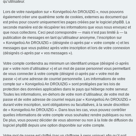
qu’utilisateur.
Lors de votre navigation sur « Korvigelloù An DROUIZIG », nous pouvons
également créer une quatrième sorte de cookies, externes au document qui
est prévu pour couvrir uniquement les pages créées par le logiciel phpBB. La
seconde manière est de récupérer les informations que vous nous envoyez et
que nous collectons. Ceci peut correspondre — mais n’est pas limité à — la
publication de messages en tant qu’utilisateur anonyme, l’inscription sur
« Korvigelloù An DROUIZIG » (désignée ci-après par « votre compte ») et les
messages que vous publiez après votre inscription et lors de votre connexion
(désignés ci-après par « vos messages »).
Votre compte contiendra au minimum un identifiant unique (désigné ci-après
par « votre nom d’utilisateur ») et un mot de passe personnel vous permettant
de vous connecter à votre compte (désigné ci-après par « votre mot de
passe ») et une adresse de courriel personnelle. Les informations de votre
compte sur « Korvigelloù An DROUIZIG » sont protégées par les lois de
protection des données applicables dans le pays qui héberge notre serveur.
Toutes les informations, en-dehors de votre nom d’utilisateur, de votre mot de
passe et de votre adresse de courriel requis par « Korvigelloù An DROUIZIG »
durant votre inscription, sont obligatoires ou facultatives, à la seule discrétion
de « Korvigelloù An DROUIZIG ». Dans tous les cas, vous pouvez contrôler
quelles informations de votre compte vous souhaitez rendre publiques ou non.
De plus, vous pouvez décider de vous abonner ou non à la liste de diffusion du
logiciel phpBB depuis une option disponible sur votre compte.
Votre mot de passe est chiffré (par un chiffrage à sens unique) afin qu’il soit