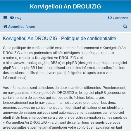
Korvigelloù An DROUIZIG
FAQ
Connexion
R
Accueil du forum
e
Korvigelloù An DROUIZIG - Politique de confidentialité
c
h
Cette politique de confidentialité explique en détail comment « Korvigelloù An
DROUIZIG » et ses partenaires affiliés (désignés ci-après par « nous »,
e
« notre », « nos », « Korvigelloù An DROUIZIG » et
r
« https://www.drouizig.org/phpBB3 ») et phpBB (désigné ci-après par « logiciel
phpBB » et « phpBB Limited ») utilisent toutes les informations collectées lors
c
des sessions d’utilisation de votre part (désignées ci-après par « vos
h
informations »).
e
Vos informations sont collectées de deux manières différentes. Premièrement,
r
en naviguant sur « Korvigelloù An DROUIZIG », le logiciel phpBB génèrera un
certain nombre de cookies qui sont de petits fichiers téléchargés
temporairement par le navigateur internet de votre ordinateur. Les deux
premiers cookies ne contiennent qu’un identifiant utilisateur et un identifiant
anonyme de session qui vous sont automatiquement assignés par le logiciel
phpBB. Un troisième cookie sera créé lors de votre navigation sur les sujets de
« Korvigelloù An DROUIZIG », archivant de ce fait tous les sujets que vous
avez consultés et permettant d’améliorer votre confort de navigation en tant