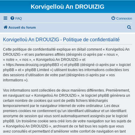
Korvigelloù An DROUIZIG
FAQ
Connexion
R
Accueil du forum
e
Korvigelloù An DROUIZIG - Politique de confidentialité
c
h
Cette politique de confidentialité explique en détail comment « Korvigelloù An
DROUIZIG » et ses partenaires affiliés (désignés ci-après par « nous »,
e
« notre », « nos », « Korvigelloù An DROUIZIG » et
r
« https://www.drouizig.org/phpBB3 ») et phpBB (désigné ci-après par « logiciel
phpBB » et « phpBB Limited ») utilisent toutes les informations collectées lors
c
des sessions d’utilisation de votre part (désignées ci-après par « vos
h
informations »).
e
Vos informations sont collectées de deux manières différentes. Premièrement,
r
en naviguant sur « Korvigelloù An DROUIZIG », le logiciel phpBB génèrera un
certain nombre de cookies qui sont de petits fichiers téléchargés
temporairement par le navigateur internet de votre ordinateur. Les deux
premiers cookies ne contiennent qu’un identifiant utilisateur et un identifiant
anonyme de session qui vous sont automatiquement assignés par le logiciel
phpBB. Un troisième cookie sera créé lors de votre navigation sur les sujets de
« Korvigelloù An DROUIZIG », archivant de ce fait tous les sujets que vous
avez consultés et permettant d’améliorer votre confort de navigation en tant