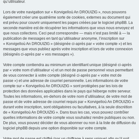
qu’utilisateur.
Lors de votre navigation sur « Korvigelloù An DROUIZIG », nous pouvons
également créer une quatrième sorte de cookies, externes au document qui
est prévu pour couvrir uniquement les pages créées par le logiciel phpBB. La
seconde manière est de récupérer les informations que vous nous envoyez et
que nous collectons. Ceci peut correspondre — mais n’est pas limité à — la
publication de messages en tant qu’utilisateur anonyme, l’inscription sur
« Korvigelloù An DROUIZIG » (désignée ci-après par « votre compte ») et les
messages que vous publiez après votre inscription et lors de votre connexion
(désignés ci-après par « vos messages »).
Votre compte contiendra au minimum un identifiant unique (désigné ci-après
par « votre nom d’utilisateur ») et un mot de passe personnel vous permettant
de vous connecter à votre compte (désigné ci-après par « votre mot de
passe ») et une adresse de courriel personnelle. Les informations de votre
compte sur « Korvigelloù An DROUIZIG » sont protégées par les lois de
protection des données applicables dans le pays qui héberge notre serveur.
Toutes les informations, en-dehors de votre nom d’utilisateur, de votre mot de
passe et de votre adresse de courriel requis par « Korvigelloù An DROUIZIG »
durant votre inscription, sont obligatoires ou facultatives, à la seule discrétion
de « Korvigelloù An DROUIZIG ». Dans tous les cas, vous pouvez contrôler
quelles informations de votre compte vous souhaitez rendre publiques ou non.
De plus, vous pouvez décider de vous abonner ou non à la liste de diffusion du
logiciel phpBB depuis une option disponible sur votre compte.
Votre mot de passe est chiffré (par un chiffrage à sens unique) afin qu’il soit