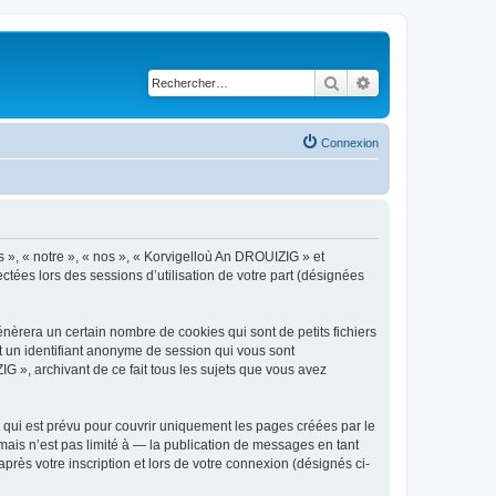
Rechercher
Recherche avancé
Connexion
s », « notre », « nos », « Korvigelloù An DROUIZIG » et
ctées lors des sessions d’utilisation de votre part (désignées
èrera un certain nombre de cookies qui sont de petits fichiers
et un identifiant anonyme de session qui vous sont
G », archivant de ce fait tous les sujets que vous avez
qui est prévu pour couvrir uniquement les pages créées par le
ais n’est pas limité à — la publication de messages en tant
rès votre inscription et lors de votre connexion (désignés ci-