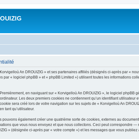
ROUIZIG
tialité
 Korvigelloù An DROUIZIG » et ses partenaires affiliés (désignés ci-après par « nou
par « logiciel phpBB » et « phpBB Limited ») utilisent toutes les informations colle
 Premièrement, en naviguant sur « Korvigelloù An DROUIZIG », le logiciel phpBB gén
ordinateur. Les deux premiers cookies ne contiennent qu’un identifiant utilisateur 
okie sera créé lors de votre navigation sur les sujets de « Korvigelloù An DROUIZI
n tant qu’utilisateur.
us pouvons également créer une quatrième sorte de cookies, externes au document 
mations que vous nous envoyez et que nous collectons. Ceci peut correspondre — m
IZIG » (désignée ci-après par « votre compte ») et les messages que vous publiez ap