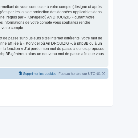
ermettant de vous connecter à votre compte (désigné ci-après
gées par les lois de protection des données applicables dans
rriel requis par « Korvigelloù An DROUIZIG » durant votre
lles informations de votre compte vous souhaitez rendre
r votre compte.
 de passe sur plusieurs sites internet différents. Votre mot de
nne affiliée à « Korvigelloù An DROUIZIG », à phpBB ou à un
er la fonction « J’ai perdu mon mot de passe » qui est proposée
ciel phpBB générera alors un nouveau mot de passe afin que vous
Supprimer les cookies
Fuseau horaire sur
UTC+01:00