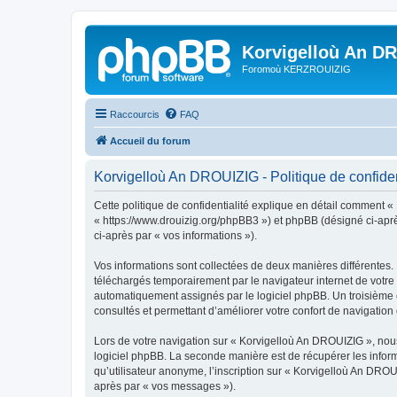
Korvigelloù An D
Foromoù KERZROUIZIG
Raccourcis
FAQ
Accueil du forum
Korvigelloù An DROUIZIG - Politique de confiden
Cette politique de confidentialité explique en détail comment «
« https://www.drouizig.org/phpBB3 ») et phpBB (désigné ci-après 
ci-après par « vos informations »).
Vos informations sont collectées de deux manières différentes.
téléchargés temporairement par le navigateur internet de votre 
automatiquement assignés par le logiciel phpBB. Un troisième co
consultés et permettant d’améliorer votre confort de navigation e
Lors de votre navigation sur « Korvigelloù An DROUIZIG », no
logiciel phpBB. La seconde manière est de récupérer les infor
qu’utilisateur anonyme, l’inscription sur « Korvigelloù An DROU
après par « vos messages »).