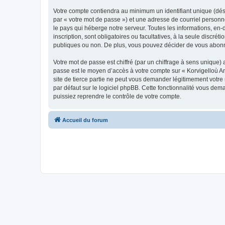
Votre compte contiendra au minimum un identifiant unique (dés
par « votre mot de passe ») et une adresse de courriel person
le pays qui héberge notre serveur. Toutes les informations, en-
inscription, sont obligatoires ou facultatives, à la seule disc
publiques ou non. De plus, vous pouvez décider de vous abonner
Votre mot de passe est chiffré (par un chiffrage à sens unique) 
passe est le moyen d’accès à votre compte sur « Korvigelloù 
site de tierce partie ne peut vous demander légitimement votre
par défaut sur le logiciel phpBB. Cette fonctionnalité vous dem
puissiez reprendre le contrôle de votre compte.
Accueil du forum