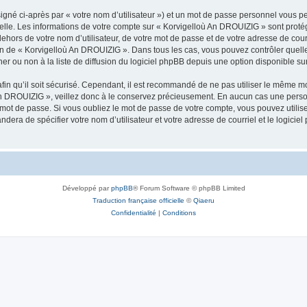
igné ci-après par « votre nom d’utilisateur ») et un mot de passe personnel vous p
nelle. Les informations de votre compte sur « Korvigelloù An DROUIZIG » sont proté
dehors de votre nom d’utilisateur, de votre mot de passe et de votre adresse de cou
rétion de « Korvigelloù An DROUIZIG ». Dans tous les cas, vous pouvez contrôler que
 ou non à la liste de diffusion du logiciel phpBB depuis une option disponible su
afin qu’il soit sécurisé. Cependant, il est recommandé de ne pas utiliser le même mot
An DROUIZIG », veillez donc à le conservez précieusement. En aucun cas une perso
 mot de passe. Si vous oubliez le mot de passe de votre compte, vous pouvez utilis
andera de spécifier votre nom d’utilisateur et votre adresse de courriel et le logi
Développé par
phpBB
® Forum Software © phpBB Limited
Traduction française officielle
©
Qiaeru
Confidentialité
|
Conditions