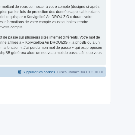
ermettant de vous connecter à votre compte (désigné ci-après
gées par les lois de protection des données applicables dans
rriel requis par « Korvigelloù An DROUIZIG » durant votre
lles informations de votre compte vous souhaitez rendre
r votre compte.
 de passe sur plusieurs sites internet différents. Votre mot de
nne affiliée à « Korvigelloù An DROUIZIG », à phpBB ou à un
er la fonction « J’ai perdu mon mot de passe » qui est proposée
ciel phpBB générera alors un nouveau mot de passe afin que vous
Supprimer les cookies
Fuseau horaire sur
UTC+01:00