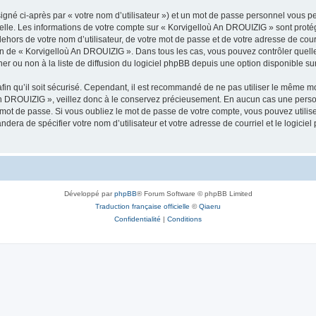
igné ci-après par « votre nom d’utilisateur ») et un mot de passe personnel vous p
nelle. Les informations de votre compte sur « Korvigelloù An DROUIZIG » sont proté
dehors de votre nom d’utilisateur, de votre mot de passe et de votre adresse de cou
rétion de « Korvigelloù An DROUIZIG ». Dans tous les cas, vous pouvez contrôler que
 ou non à la liste de diffusion du logiciel phpBB depuis une option disponible su
afin qu’il soit sécurisé. Cependant, il est recommandé de ne pas utiliser le même mot
An DROUIZIG », veillez donc à le conservez précieusement. En aucun cas une perso
 mot de passe. Si vous oubliez le mot de passe de votre compte, vous pouvez utilis
andera de spécifier votre nom d’utilisateur et votre adresse de courriel et le logi
Développé par
phpBB
® Forum Software © phpBB Limited
Traduction française officielle
©
Qiaeru
Confidentialité
|
Conditions