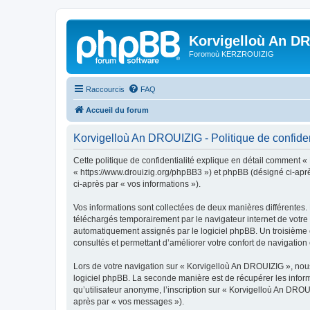
Korvigelloù An D
Foromoù KERZROUIZIG
Raccourcis
FAQ
Accueil du forum
Korvigelloù An DROUIZIG - Politique de confiden
Cette politique de confidentialité explique en détail comment «
« https://www.drouizig.org/phpBB3 ») et phpBB (désigné ci-après 
ci-après par « vos informations »).
Vos informations sont collectées de deux manières différentes.
téléchargés temporairement par le navigateur internet de votre 
automatiquement assignés par le logiciel phpBB. Un troisième co
consultés et permettant d’améliorer votre confort de navigation e
Lors de votre navigation sur « Korvigelloù An DROUIZIG », no
logiciel phpBB. La seconde manière est de récupérer les infor
qu’utilisateur anonyme, l’inscription sur « Korvigelloù An DROU
après par « vos messages »).