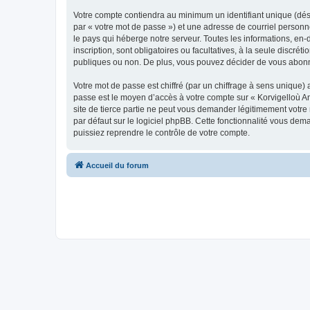
Votre compte contiendra au minimum un identifiant unique (dés
par « votre mot de passe ») et une adresse de courriel person
le pays qui héberge notre serveur. Toutes les informations, en-
inscription, sont obligatoires ou facultatives, à la seule disc
publiques ou non. De plus, vous pouvez décider de vous abonner
Votre mot de passe est chiffré (par un chiffrage à sens unique) 
passe est le moyen d’accès à votre compte sur « Korvigelloù 
site de tierce partie ne peut vous demander légitimement votre
par défaut sur le logiciel phpBB. Cette fonctionnalité vous dem
puissiez reprendre le contrôle de votre compte.
Accueil du forum