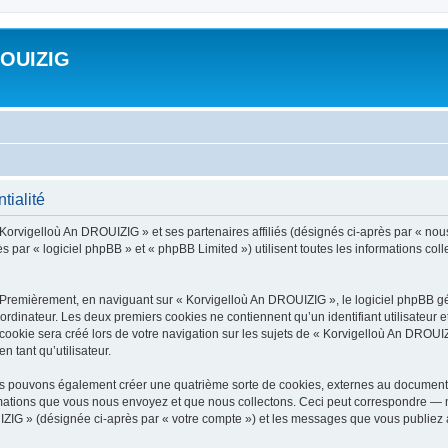
ROUIZIG
tialité
 Korvigelloù An DROUIZIG » et ses partenaires affiliés (désignés ci-après par « nou
par « logiciel phpBB » et « phpBB Limited ») utilisent toutes les informations colle
 Premièrement, en naviguant sur « Korvigelloù An DROUIZIG », le logiciel phpBB gén
ordinateur. Les deux premiers cookies ne contiennent qu’un identifiant utilisateur 
okie sera créé lors de votre navigation sur les sujets de « Korvigelloù An DROUIZI
n tant qu’utilisateur.
us pouvons également créer une quatrième sorte de cookies, externes au document 
mations que vous nous envoyez et que nous collectons. Ceci peut correspondre — m
IZIG » (désignée ci-après par « votre compte ») et les messages que vous publiez ap