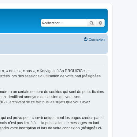
Rechercher
Recherche avancé
Connexion
s », « notre », « nos », « Korvigelloù An DROUIZIG » et
ctées lors des sessions d’utilisation de votre part (désignées
èrera un certain nombre de cookies qui sont de petits fichiers
et un identifiant anonyme de session qui vous sont
G », archivant de ce fait tous les sujets que vous avez
qui est prévu pour couvrir uniquement les pages créées par le
ais n’est pas limité à — la publication de messages en tant
rès votre inscription et lors de votre connexion (désignés ci-