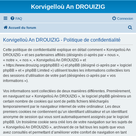
Korvigelloù An DROUIZIG
FAQ
Connexion
R
Accueil du forum
e
Korvigelloù An DROUIZIG - Politique de confidentialité
c
h
Cette politique de confidentialité explique en détail comment « Korvigelloù An
DROUIZIG » et ses partenaires affiliés (désignés ci-après par « nous »,
e
« notre », « nos », « Korvigelloù An DROUIZIG » et
r
« https://www.drouizig.org/phpBB3 ») et phpBB (désigné ci-après par « logiciel
phpBB » et « phpBB Limited ») utilisent toutes les informations collectées lors
c
des sessions d’utilisation de votre part (désignées ci-après par « vos
h
informations »).
e
Vos informations sont collectées de deux manières différentes. Premièrement,
r
en naviguant sur « Korvigelloù An DROUIZIG », le logiciel phpBB génèrera un
certain nombre de cookies qui sont de petits fichiers téléchargés
temporairement par le navigateur internet de votre ordinateur. Les deux
premiers cookies ne contiennent qu’un identifiant utilisateur et un identifiant
anonyme de session qui vous sont automatiquement assignés par le logiciel
phpBB. Un troisième cookie sera créé lors de votre navigation sur les sujets de
« Korvigelloù An DROUIZIG », archivant de ce fait tous les sujets que vous
avez consultés et permettant d’améliorer votre confort de navigation en tant