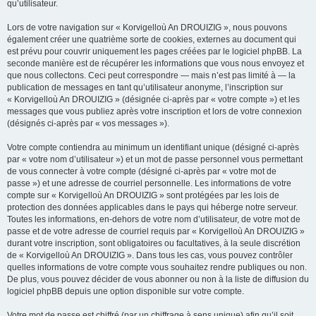
qu’utilisateur.
Lors de votre navigation sur « Korvigelloù An DROUIZIG », nous pouvons
également créer une quatrième sorte de cookies, externes au document qui
est prévu pour couvrir uniquement les pages créées par le logiciel phpBB. La
seconde manière est de récupérer les informations que vous nous envoyez et
que nous collectons. Ceci peut correspondre — mais n’est pas limité à — la
publication de messages en tant qu’utilisateur anonyme, l’inscription sur
« Korvigelloù An DROUIZIG » (désignée ci-après par « votre compte ») et les
messages que vous publiez après votre inscription et lors de votre connexion
(désignés ci-après par « vos messages »).
Votre compte contiendra au minimum un identifiant unique (désigné ci-après
par « votre nom d’utilisateur ») et un mot de passe personnel vous permettant
de vous connecter à votre compte (désigné ci-après par « votre mot de
passe ») et une adresse de courriel personnelle. Les informations de votre
compte sur « Korvigelloù An DROUIZIG » sont protégées par les lois de
protection des données applicables dans le pays qui héberge notre serveur.
Toutes les informations, en-dehors de votre nom d’utilisateur, de votre mot de
passe et de votre adresse de courriel requis par « Korvigelloù An DROUIZIG »
durant votre inscription, sont obligatoires ou facultatives, à la seule discrétion
de « Korvigelloù An DROUIZIG ». Dans tous les cas, vous pouvez contrôler
quelles informations de votre compte vous souhaitez rendre publiques ou non.
De plus, vous pouvez décider de vous abonner ou non à la liste de diffusion du
logiciel phpBB depuis une option disponible sur votre compte.
Votre mot de passe est chiffré (par un chiffrage à sens unique) afin qu’il soit