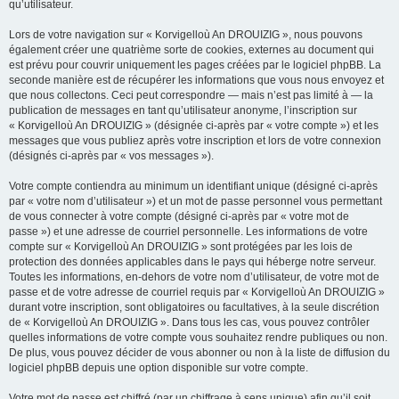
qu’utilisateur.
Lors de votre navigation sur « Korvigelloù An DROUIZIG », nous pouvons
également créer une quatrième sorte de cookies, externes au document qui
est prévu pour couvrir uniquement les pages créées par le logiciel phpBB. La
seconde manière est de récupérer les informations que vous nous envoyez et
que nous collectons. Ceci peut correspondre — mais n’est pas limité à — la
publication de messages en tant qu’utilisateur anonyme, l’inscription sur
« Korvigelloù An DROUIZIG » (désignée ci-après par « votre compte ») et les
messages que vous publiez après votre inscription et lors de votre connexion
(désignés ci-après par « vos messages »).
Votre compte contiendra au minimum un identifiant unique (désigné ci-après
par « votre nom d’utilisateur ») et un mot de passe personnel vous permettant
de vous connecter à votre compte (désigné ci-après par « votre mot de
passe ») et une adresse de courriel personnelle. Les informations de votre
compte sur « Korvigelloù An DROUIZIG » sont protégées par les lois de
protection des données applicables dans le pays qui héberge notre serveur.
Toutes les informations, en-dehors de votre nom d’utilisateur, de votre mot de
passe et de votre adresse de courriel requis par « Korvigelloù An DROUIZIG »
durant votre inscription, sont obligatoires ou facultatives, à la seule discrétion
de « Korvigelloù An DROUIZIG ». Dans tous les cas, vous pouvez contrôler
quelles informations de votre compte vous souhaitez rendre publiques ou non.
De plus, vous pouvez décider de vous abonner ou non à la liste de diffusion du
logiciel phpBB depuis une option disponible sur votre compte.
Votre mot de passe est chiffré (par un chiffrage à sens unique) afin qu’il soit