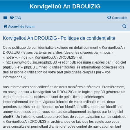
Korvigelloù An DROUIZIG
FAQ
Connexion
R
Accueil du forum
e
Korvigelloù An DROUIZIG - Politique de confidentialité
c
h
Cette politique de confidentialité explique en détail comment « Korvigelloù An
DROUIZIG » et ses partenaires affiliés (désignés ci-après par « nous »,
e
« notre », « nos », « Korvigelloù An DROUIZIG » et
r
« https://www.drouizig.org/phpBB3 ») et phpBB (désigné ci-après par « logiciel
phpBB » et « phpBB Limited ») utilisent toutes les informations collectées lors
c
des sessions d’utilisation de votre part (désignées ci-après par « vos
h
informations »).
e
Vos informations sont collectées de deux manières différentes. Premièrement,
r
en naviguant sur « Korvigelloù An DROUIZIG », le logiciel phpBB génèrera un
certain nombre de cookies qui sont de petits fichiers téléchargés
temporairement par le navigateur internet de votre ordinateur. Les deux
premiers cookies ne contiennent qu’un identifiant utilisateur et un identifiant
anonyme de session qui vous sont automatiquement assignés par le logiciel
phpBB. Un troisième cookie sera créé lors de votre navigation sur les sujets de
« Korvigelloù An DROUIZIG », archivant de ce fait tous les sujets que vous
avez consultés et permettant d’améliorer votre confort de navigation en tant