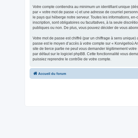
Votre compte contiendra au minimum un identifiant unique (dés
par « votre mot de passe ») et une adresse de courriel person
le pays qui héberge notre serveur. Toutes les informations, en-
inscription, sont obligatoires ou facultatives, à la seule disc
publiques ou non. De plus, vous pouvez décider de vous abonner
Votre mot de passe est chiffré (par un chiffrage à sens unique) 
passe est le moyen d’accès à votre compte sur « Korvigelloù 
site de tierce partie ne peut vous demander légitimement votre
par défaut sur le logiciel phpBB. Cette fonctionnalité vous dem
puissiez reprendre le contrôle de votre compte.
Accueil du forum