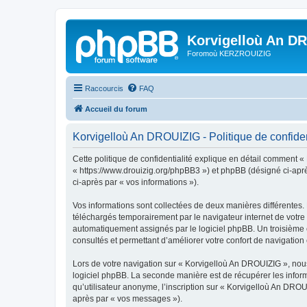
Korvigelloù An D
Foromoù KERZROUIZIG
Raccourcis
FAQ
Accueil du forum
Korvigelloù An DROUIZIG - Politique de confiden
Cette politique de confidentialité explique en détail comment «
« https://www.drouizig.org/phpBB3 ») et phpBB (désigné ci-après 
ci-après par « vos informations »).
Vos informations sont collectées de deux manières différentes.
téléchargés temporairement par le navigateur internet de votre 
automatiquement assignés par le logiciel phpBB. Un troisième co
consultés et permettant d’améliorer votre confort de navigation e
Lors de votre navigation sur « Korvigelloù An DROUIZIG », no
logiciel phpBB. La seconde manière est de récupérer les infor
qu’utilisateur anonyme, l’inscription sur « Korvigelloù An DROU
après par « vos messages »).