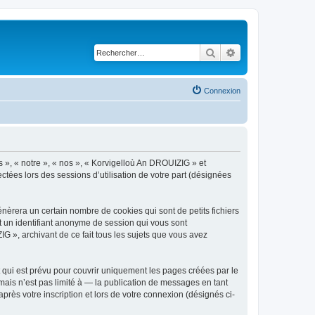
Rechercher
Recherche avancé
Connexion
s », « notre », « nos », « Korvigelloù An DROUIZIG » et
ctées lors des sessions d’utilisation de votre part (désignées
èrera un certain nombre de cookies qui sont de petits fichiers
et un identifiant anonyme de session qui vous sont
G », archivant de ce fait tous les sujets que vous avez
qui est prévu pour couvrir uniquement les pages créées par le
ais n’est pas limité à — la publication de messages en tant
rès votre inscription et lors de votre connexion (désignés ci-