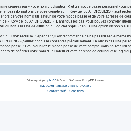
igné ci-après par « votre nom d’utilisateur ») et un mot de passe personnel vous p
nelle. Les informations de votre compte sur « Korvigelloù An DROUIZIG » sont proté
dehors de votre nom d’utilisateur, de votre mot de passe et de votre adresse de cou
rétion de « Korvigelloù An DROUIZIG ». Dans tous les cas, vous pouvez contrôler que
 ou non à la liste de diffusion du logiciel phpBB depuis une option disponible su
afin qu’il soit sécurisé. Cependant, il est recommandé de ne pas utiliser le même mot
An DROUIZIG », veillez donc à le conservez précieusement. En aucun cas une perso
 mot de passe. Si vous oubliez le mot de passe de votre compte, vous pouvez utilis
andera de spécifier votre nom d’utilisateur et votre adresse de courriel et le logi
Développé par
phpBB
® Forum Software © phpBB Limited
Traduction française officielle
©
Qiaeru
Confidentialité
|
Conditions