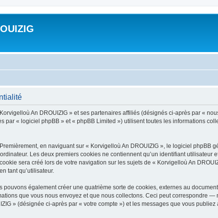
ROUIZIG
tialité
 Korvigelloù An DROUIZIG » et ses partenaires affiliés (désignés ci-après par « nou
par « logiciel phpBB » et « phpBB Limited ») utilisent toutes les informations colle
 Premièrement, en naviguant sur « Korvigelloù An DROUIZIG », le logiciel phpBB gén
ordinateur. Les deux premiers cookies ne contiennent qu’un identifiant utilisateur 
okie sera créé lors de votre navigation sur les sujets de « Korvigelloù An DROUIZI
n tant qu’utilisateur.
us pouvons également créer une quatrième sorte de cookies, externes au document 
mations que vous nous envoyez et que nous collectons. Ceci peut correspondre — m
IZIG » (désignée ci-après par « votre compte ») et les messages que vous publiez ap