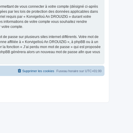
ermettant de vous connecter à votre compte (désigné ci-après
gées par les lois de protection des données applicables dans
rriel requis par « Korvigelloù An DROUIZIG » durant votre
lles informations de votre compte vous souhaitez rendre
r votre compte.
 de passe sur plusieurs sites internet différents. Votre mot de
nne affiliée à « Korvigelloù An DROUIZIG », à phpBB ou à un
er la fonction « J’ai perdu mon mot de passe » qui est proposée
ciel phpBB générera alors un nouveau mot de passe afin que vous
Supprimer les cookies
Fuseau horaire sur
UTC+01:00