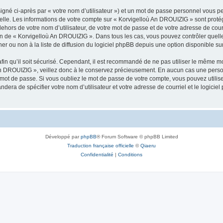
igné ci-après par « votre nom d’utilisateur ») et un mot de passe personnel vous p
nelle. Les informations de votre compte sur « Korvigelloù An DROUIZIG » sont proté
dehors de votre nom d’utilisateur, de votre mot de passe et de votre adresse de cou
rétion de « Korvigelloù An DROUIZIG ». Dans tous les cas, vous pouvez contrôler que
 ou non à la liste de diffusion du logiciel phpBB depuis une option disponible su
afin qu’il soit sécurisé. Cependant, il est recommandé de ne pas utiliser le même mot
An DROUIZIG », veillez donc à le conservez précieusement. En aucun cas une perso
 mot de passe. Si vous oubliez le mot de passe de votre compte, vous pouvez utilis
andera de spécifier votre nom d’utilisateur et votre adresse de courriel et le logi
Développé par
phpBB
® Forum Software © phpBB Limited
Traduction française officielle
©
Qiaeru
Confidentialité
|
Conditions