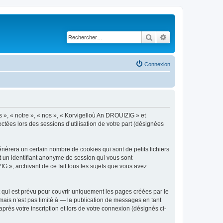
Rechercher
Recherche avancé
Connexion
s », « notre », « nos », « Korvigelloù An DROUIZIG » et
ctées lors des sessions d’utilisation de votre part (désignées
èrera un certain nombre de cookies qui sont de petits fichiers
et un identifiant anonyme de session qui vous sont
G », archivant de ce fait tous les sujets que vous avez
qui est prévu pour couvrir uniquement les pages créées par le
ais n’est pas limité à — la publication de messages en tant
rès votre inscription et lors de votre connexion (désignés ci-