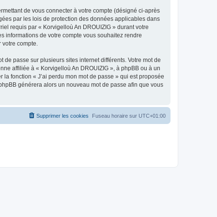
ermettant de vous connecter à votre compte (désigné ci-après
gées par les lois de protection des données applicables dans
rriel requis par « Korvigelloù An DROUIZIG » durant votre
lles informations de votre compte vous souhaitez rendre
r votre compte.
 de passe sur plusieurs sites internet différents. Votre mot de
nne affiliée à « Korvigelloù An DROUIZIG », à phpBB ou à un
er la fonction « J’ai perdu mon mot de passe » qui est proposée
ciel phpBB générera alors un nouveau mot de passe afin que vous
Supprimer les cookies
Fuseau horaire sur
UTC+01:00