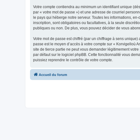
Votre compte contiendra au minimum un identifiant unique (dés
par « votre mot de passe ») et une adresse de courriel person
le pays qui héberge notre serveur. Toutes les informations, en-
inscription, sont obligatoires ou facultatives, à la seule disc
publiques ou non. De plus, vous pouvez décider de vous abonner
Votre mot de passe est chiffré (par un chiffrage à sens unique) 
passe est le moyen d’accès à votre compte sur « Korvigelloù 
site de tierce partie ne peut vous demander légitimement votre
par défaut sur le logiciel phpBB. Cette fonctionnalité vous dem
puissiez reprendre le contrôle de votre compte.
Accueil du forum