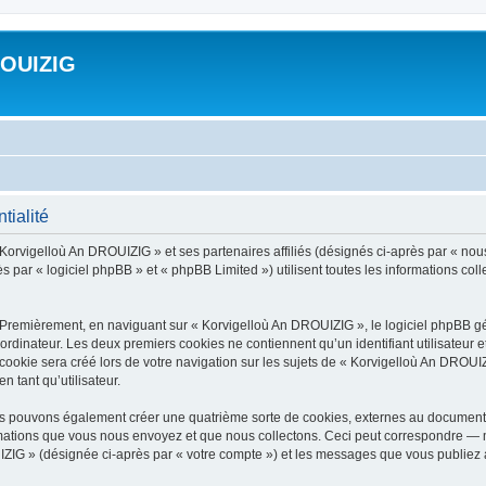
ROUIZIG
tialité
 Korvigelloù An DROUIZIG » et ses partenaires affiliés (désignés ci-après par « nou
par « logiciel phpBB » et « phpBB Limited ») utilisent toutes les informations colle
 Premièrement, en naviguant sur « Korvigelloù An DROUIZIG », le logiciel phpBB gén
ordinateur. Les deux premiers cookies ne contiennent qu’un identifiant utilisateur 
okie sera créé lors de votre navigation sur les sujets de « Korvigelloù An DROUIZI
n tant qu’utilisateur.
us pouvons également créer une quatrième sorte de cookies, externes au document 
mations que vous nous envoyez et que nous collectons. Ceci peut correspondre — m
IZIG » (désignée ci-après par « votre compte ») et les messages que vous publiez ap