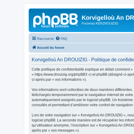
Korvigelloù An D
Foromoù KERZROUIZIG
Raccourcis
FAQ
Accueil du forum
Korvigelloù An DROUIZIG - Politique de confiden
Cette politique de confidentialité explique en détail comment «
« https://www.drouizig.org/phpBB3 ») et phpBB (désigné ci-après 
ci-après par « vos informations »).
Vos informations sont collectées de deux manières différentes.
téléchargés temporairement par le navigateur internet de votre 
automatiquement assignés par le logiciel phpBB. Un troisième co
consultés et permettant d’améliorer votre confort de navigation e
Lors de votre navigation sur « Korvigelloù An DROUIZIG », no
logiciel phpBB. La seconde manière est de récupérer les infor
qu’utilisateur anonyme, l’inscription sur « Korvigelloù An DROU
après par « vos messages »).