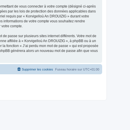
ermettant de vous connecter à votre compte (désigné ci-après
gées par les lois de protection des données applicables dans
rriel requis par « Korvigelloù An DROUIZIG » durant votre
lles informations de votre compte vous souhaitez rendre
r votre compte.
 de passe sur plusieurs sites internet différents. Votre mot de
nne affiliée à « Korvigelloù An DROUIZIG », à phpBB ou à un
er la fonction « J’ai perdu mon mot de passe » qui est proposée
ciel phpBB générera alors un nouveau mot de passe afin que vous
Supprimer les cookies
Fuseau horaire sur
UTC+01:00