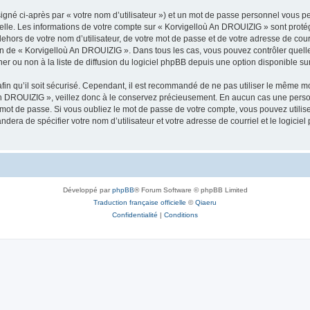
igné ci-après par « votre nom d’utilisateur ») et un mot de passe personnel vous p
nelle. Les informations de votre compte sur « Korvigelloù An DROUIZIG » sont proté
dehors de votre nom d’utilisateur, de votre mot de passe et de votre adresse de cou
rétion de « Korvigelloù An DROUIZIG ». Dans tous les cas, vous pouvez contrôler que
 ou non à la liste de diffusion du logiciel phpBB depuis une option disponible su
afin qu’il soit sécurisé. Cependant, il est recommandé de ne pas utiliser le même mot
An DROUIZIG », veillez donc à le conservez précieusement. En aucun cas une perso
 mot de passe. Si vous oubliez le mot de passe de votre compte, vous pouvez utilis
andera de spécifier votre nom d’utilisateur et votre adresse de courriel et le logi
Développé par
phpBB
® Forum Software © phpBB Limited
Traduction française officielle
©
Qiaeru
Confidentialité
|
Conditions