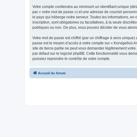
Votre compte contiendra au minimum un identifiant unique (dés
par « votre mot de passe ») et une adresse de courriel person
le pays qui héberge notre serveur. Toutes les informations, en-
inscription, sont obligatoires ou facultatives, à la seule disc
publiques ou non. De plus, vous pouvez décider de vous abonner
Votre mot de passe est chiffré (par un chiffrage à sens unique) 
passe est le moyen d’accès à votre compte sur « Korvigelloù 
site de tierce partie ne peut vous demander légitimement votre
par défaut sur le logiciel phpBB. Cette fonctionnalité vous dem
puissiez reprendre le contrôle de votre compte.
Accueil du forum