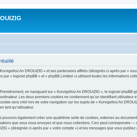
ROUIZIG
tialité
 Korvigelloù An DROUIZIG » et ses partenaires affiliés (désignés ci-après par « nou
par « logiciel phpBB » et « phpBB Limited ») utilisent toutes les informations colle
 Premièrement, en naviguant sur « Korvigelloù An DROUIZIG », le logiciel phpBB gén
ordinateur. Les deux premiers cookies ne contiennent qu’un identifiant utilisateur 
okie sera créé lors de votre navigation sur les sujets de « Korvigelloù An DROUIZI
n tant qu’utilisateur.
us pouvons également créer une quatrième sorte de cookies, externes au document 
mations que vous nous envoyez et que nous collectons. Ceci peut correspondre — m
IZIG » (désignée ci-après par « votre compte ») et les messages que vous publiez ap