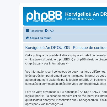
Korvigelloù An D
Foromoù KERZROUIZIG
Raccourcis
FAQ
Accueil du forum
Korvigelloù An DROUIZIG - Politique de confiden
Cette politique de confidentialité explique en détail comment «
« https://www.drouizig.org/phpBB3 ») et phpBB (désigné ci-après 
ci-après par « vos informations »).
Vos informations sont collectées de deux manières différentes.
téléchargés temporairement par le navigateur internet de votre 
automatiquement assignés par le logiciel phpBB. Un troisième co
consultés et permettant d’améliorer votre confort de navigation e
Lors de votre navigation sur « Korvigelloù An DROUIZIG », no
logiciel phpBB. La seconde manière est de récupérer les infor
qu’utilisateur anonyme, l’inscription sur « Korvigelloù An DROU
après par « vos messages »).