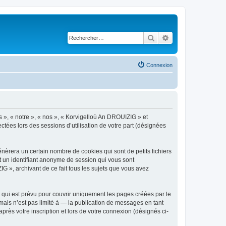
Rechercher
Recherche avancé
Connexion
s », « notre », « nos », « Korvigelloù An DROUIZIG » et
ctées lors des sessions d’utilisation de votre part (désignées
èrera un certain nombre de cookies qui sont de petits fichiers
et un identifiant anonyme de session qui vous sont
G », archivant de ce fait tous les sujets que vous avez
qui est prévu pour couvrir uniquement les pages créées par le
ais n’est pas limité à — la publication de messages en tant
rès votre inscription et lors de votre connexion (désignés ci-