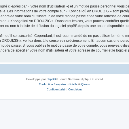
igné ci-après par « votre nom d’utilisateur ») et un mot de passe personnel vous p
nelle. Les informations de votre compte sur « Korvigelloù An DROUIZIG » sont proté
dehors de votre nom d’utilisateur, de votre mot de passe et de votre adresse de cou
rétion de « Korvigelloù An DROUIZIG ». Dans tous les cas, vous pouvez contrôler que
 ou non à la liste de diffusion du logiciel phpBB depuis une option disponible su
afin qu’il soit sécurisé. Cependant, il est recommandé de ne pas utiliser le même mot
An DROUIZIG », veillez donc à le conservez précieusement. En aucun cas une perso
 mot de passe. Si vous oubliez le mot de passe de votre compte, vous pouvez utilis
andera de spécifier votre nom d’utilisateur et votre adresse de courriel et le logi
Développé par
phpBB
® Forum Software © phpBB Limited
Traduction française officielle
©
Qiaeru
Confidentialité
|
Conditions