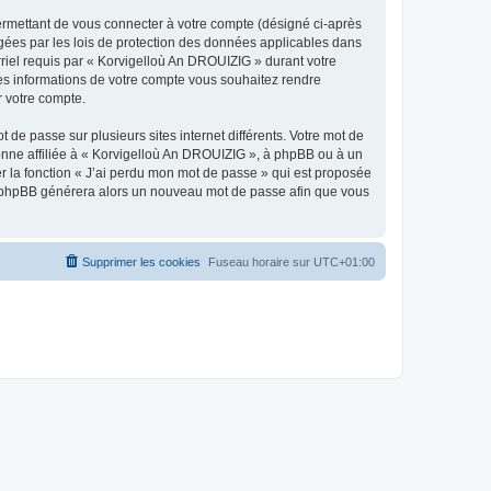
ermettant de vous connecter à votre compte (désigné ci-après
gées par les lois de protection des données applicables dans
rriel requis par « Korvigelloù An DROUIZIG » durant votre
lles informations de votre compte vous souhaitez rendre
r votre compte.
 de passe sur plusieurs sites internet différents. Votre mot de
nne affiliée à « Korvigelloù An DROUIZIG », à phpBB ou à un
er la fonction « J’ai perdu mon mot de passe » qui est proposée
ciel phpBB générera alors un nouveau mot de passe afin que vous
Supprimer les cookies
Fuseau horaire sur
UTC+01:00