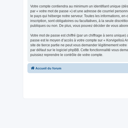
Votre compte contiendra au minimum un identifiant unique (dés
par « votre mot de passe ») et une adresse de courriel person
le pays qui héberge notre serveur. Toutes les informations, en-
inscription, sont obligatoires ou facultatives, à la seule disc
publiques ou non. De plus, vous pouvez décider de vous abonner
Votre mot de passe est chiffré (par un chiffrage à sens unique) 
passe est le moyen d’accès à votre compte sur « Korvigelloù 
site de tierce partie ne peut vous demander légitimement votre
par défaut sur le logiciel phpBB. Cette fonctionnalité vous dem
puissiez reprendre le contrôle de votre compte.
Accueil du forum