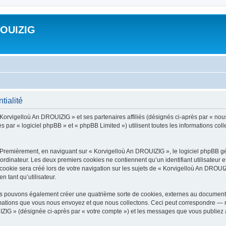
ROUIZIG
tialité
 Korvigelloù An DROUIZIG » et ses partenaires affiliés (désignés ci-après par « nou
par « logiciel phpBB » et « phpBB Limited ») utilisent toutes les informations colle
 Premièrement, en naviguant sur « Korvigelloù An DROUIZIG », le logiciel phpBB gén
ordinateur. Les deux premiers cookies ne contiennent qu’un identifiant utilisateur 
okie sera créé lors de votre navigation sur les sujets de « Korvigelloù An DROUIZI
n tant qu’utilisateur.
us pouvons également créer une quatrième sorte de cookies, externes au document 
mations que vous nous envoyez et que nous collectons. Ceci peut correspondre — m
IZIG » (désignée ci-après par « votre compte ») et les messages que vous publiez ap