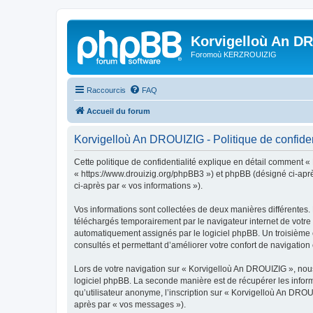
Korvigelloù An D
Foromoù KERZROUIZIG
Raccourcis
FAQ
Accueil du forum
Korvigelloù An DROUIZIG - Politique de confiden
Cette politique de confidentialité explique en détail comment «
« https://www.drouizig.org/phpBB3 ») et phpBB (désigné ci-après 
ci-après par « vos informations »).
Vos informations sont collectées de deux manières différentes.
téléchargés temporairement par le navigateur internet de votre 
automatiquement assignés par le logiciel phpBB. Un troisième co
consultés et permettant d’améliorer votre confort de navigation e
Lors de votre navigation sur « Korvigelloù An DROUIZIG », no
logiciel phpBB. La seconde manière est de récupérer les infor
qu’utilisateur anonyme, l’inscription sur « Korvigelloù An DROU
après par « vos messages »).