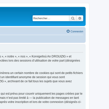
Rechercher
Recherche avancé
Connexion
s », « notre », « nos », « Korvigelloù An DROUIZIG » et
ctées lors des sessions d’utilisation de votre part (désignées
èrera un certain nombre de cookies qui sont de petits fichiers
et un identifiant anonyme de session qui vous sont
G », archivant de ce fait tous les sujets que vous avez
qui est prévu pour couvrir uniquement les pages créées par le
ais n’est pas limité à — la publication de messages en tant
rès votre inscription et lors de votre connexion (désignés ci-