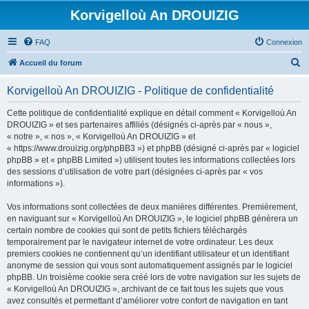
Korvigelloù An DROUIZIG
FAQ
Connexion
R
Accueil du forum
e
Korvigelloù An DROUIZIG - Politique de confidentialité
c
h
Cette politique de confidentialité explique en détail comment « Korvigelloù An
DROUIZIG » et ses partenaires affiliés (désignés ci-après par « nous »,
e
« notre », « nos », « Korvigelloù An DROUIZIG » et
r
« https://www.drouizig.org/phpBB3 ») et phpBB (désigné ci-après par « logiciel
phpBB » et « phpBB Limited ») utilisent toutes les informations collectées lors
c
des sessions d’utilisation de votre part (désignées ci-après par « vos
h
informations »).
e
Vos informations sont collectées de deux manières différentes. Premièrement,
r
en naviguant sur « Korvigelloù An DROUIZIG », le logiciel phpBB génèrera un
certain nombre de cookies qui sont de petits fichiers téléchargés
temporairement par le navigateur internet de votre ordinateur. Les deux
premiers cookies ne contiennent qu’un identifiant utilisateur et un identifiant
anonyme de session qui vous sont automatiquement assignés par le logiciel
phpBB. Un troisième cookie sera créé lors de votre navigation sur les sujets de
« Korvigelloù An DROUIZIG », archivant de ce fait tous les sujets que vous
avez consultés et permettant d’améliorer votre confort de navigation en tant