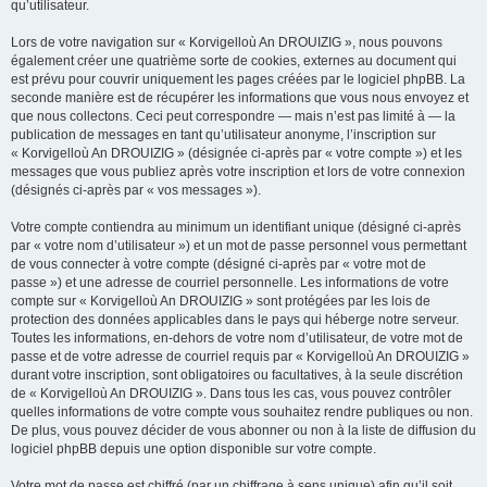
qu’utilisateur.
Lors de votre navigation sur « Korvigelloù An DROUIZIG », nous pouvons
également créer une quatrième sorte de cookies, externes au document qui
est prévu pour couvrir uniquement les pages créées par le logiciel phpBB. La
seconde manière est de récupérer les informations que vous nous envoyez et
que nous collectons. Ceci peut correspondre — mais n’est pas limité à — la
publication de messages en tant qu’utilisateur anonyme, l’inscription sur
« Korvigelloù An DROUIZIG » (désignée ci-après par « votre compte ») et les
messages que vous publiez après votre inscription et lors de votre connexion
(désignés ci-après par « vos messages »).
Votre compte contiendra au minimum un identifiant unique (désigné ci-après
par « votre nom d’utilisateur ») et un mot de passe personnel vous permettant
de vous connecter à votre compte (désigné ci-après par « votre mot de
passe ») et une adresse de courriel personnelle. Les informations de votre
compte sur « Korvigelloù An DROUIZIG » sont protégées par les lois de
protection des données applicables dans le pays qui héberge notre serveur.
Toutes les informations, en-dehors de votre nom d’utilisateur, de votre mot de
passe et de votre adresse de courriel requis par « Korvigelloù An DROUIZIG »
durant votre inscription, sont obligatoires ou facultatives, à la seule discrétion
de « Korvigelloù An DROUIZIG ». Dans tous les cas, vous pouvez contrôler
quelles informations de votre compte vous souhaitez rendre publiques ou non.
De plus, vous pouvez décider de vous abonner ou non à la liste de diffusion du
logiciel phpBB depuis une option disponible sur votre compte.
Votre mot de passe est chiffré (par un chiffrage à sens unique) afin qu’il soit