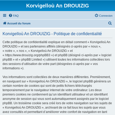
Korvigelloù An DROUIZIG
FAQ
Connexion
R
Accueil du forum
e
Korvigelloù An DROUIZIG - Politique de confidentialité
c
h
Cette politique de confidentialité explique en détail comment « Korvigelloù An
DROUIZIG » et ses partenaires affiliés (désignés ci-après par « nous »,
e
« notre », « nos », « Korvigelloù An DROUIZIG » et
r
« https://www.drouizig.org/phpBB3 ») et phpBB (désigné ci-après par « logiciel
phpBB » et « phpBB Limited ») utilisent toutes les informations collectées lors
c
des sessions d’utilisation de votre part (désignées ci-après par « vos
h
informations »).
e
Vos informations sont collectées de deux manières différentes. Premièrement,
r
en naviguant sur « Korvigelloù An DROUIZIG », le logiciel phpBB génèrera un
certain nombre de cookies qui sont de petits fichiers téléchargés
temporairement par le navigateur internet de votre ordinateur. Les deux
premiers cookies ne contiennent qu’un identifiant utilisateur et un identifiant
anonyme de session qui vous sont automatiquement assignés par le logiciel
phpBB. Un troisième cookie sera créé lors de votre navigation sur les sujets de
« Korvigelloù An DROUIZIG », archivant de ce fait tous les sujets que vous
avez consultés et permettant d’améliorer votre confort de navigation en tant