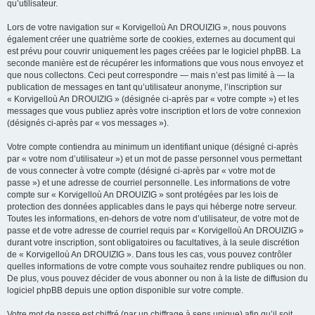
qu’utilisateur.
Lors de votre navigation sur « Korvigelloù An DROUIZIG », nous pouvons
également créer une quatrième sorte de cookies, externes au document qui
est prévu pour couvrir uniquement les pages créées par le logiciel phpBB. La
seconde manière est de récupérer les informations que vous nous envoyez et
que nous collectons. Ceci peut correspondre — mais n’est pas limité à — la
publication de messages en tant qu’utilisateur anonyme, l’inscription sur
« Korvigelloù An DROUIZIG » (désignée ci-après par « votre compte ») et les
messages que vous publiez après votre inscription et lors de votre connexion
(désignés ci-après par « vos messages »).
Votre compte contiendra au minimum un identifiant unique (désigné ci-après
par « votre nom d’utilisateur ») et un mot de passe personnel vous permettant
de vous connecter à votre compte (désigné ci-après par « votre mot de
passe ») et une adresse de courriel personnelle. Les informations de votre
compte sur « Korvigelloù An DROUIZIG » sont protégées par les lois de
protection des données applicables dans le pays qui héberge notre serveur.
Toutes les informations, en-dehors de votre nom d’utilisateur, de votre mot de
passe et de votre adresse de courriel requis par « Korvigelloù An DROUIZIG »
durant votre inscription, sont obligatoires ou facultatives, à la seule discrétion
de « Korvigelloù An DROUIZIG ». Dans tous les cas, vous pouvez contrôler
quelles informations de votre compte vous souhaitez rendre publiques ou non.
De plus, vous pouvez décider de vous abonner ou non à la liste de diffusion du
logiciel phpBB depuis une option disponible sur votre compte.
Votre mot de passe est chiffré (par un chiffrage à sens unique) afin qu’il soit