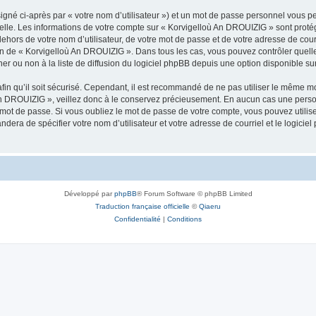
igné ci-après par « votre nom d’utilisateur ») et un mot de passe personnel vous p
nelle. Les informations de votre compte sur « Korvigelloù An DROUIZIG » sont proté
dehors de votre nom d’utilisateur, de votre mot de passe et de votre adresse de cou
rétion de « Korvigelloù An DROUIZIG ». Dans tous les cas, vous pouvez contrôler que
 ou non à la liste de diffusion du logiciel phpBB depuis une option disponible su
afin qu’il soit sécurisé. Cependant, il est recommandé de ne pas utiliser le même mot
An DROUIZIG », veillez donc à le conservez précieusement. En aucun cas une perso
 mot de passe. Si vous oubliez le mot de passe de votre compte, vous pouvez utilis
andera de spécifier votre nom d’utilisateur et votre adresse de courriel et le logi
Développé par
phpBB
® Forum Software © phpBB Limited
Traduction française officielle
©
Qiaeru
Confidentialité
|
Conditions