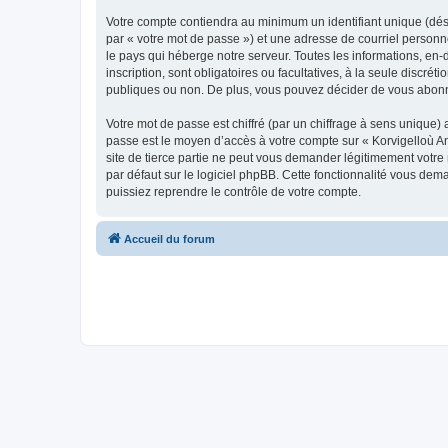
Votre compte contiendra au minimum un identifiant unique (dés
par « votre mot de passe ») et une adresse de courriel person
le pays qui héberge notre serveur. Toutes les informations, en-
inscription, sont obligatoires ou facultatives, à la seule disc
publiques ou non. De plus, vous pouvez décider de vous abonner
Votre mot de passe est chiffré (par un chiffrage à sens unique) 
passe est le moyen d’accès à votre compte sur « Korvigelloù 
site de tierce partie ne peut vous demander légitimement votre
par défaut sur le logiciel phpBB. Cette fonctionnalité vous dem
puissiez reprendre le contrôle de votre compte.
Accueil du forum