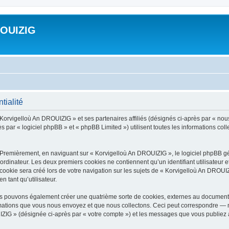
ROUIZIG
tialité
 Korvigelloù An DROUIZIG » et ses partenaires affiliés (désignés ci-après par « nou
par « logiciel phpBB » et « phpBB Limited ») utilisent toutes les informations colle
 Premièrement, en naviguant sur « Korvigelloù An DROUIZIG », le logiciel phpBB gén
ordinateur. Les deux premiers cookies ne contiennent qu’un identifiant utilisateur 
okie sera créé lors de votre navigation sur les sujets de « Korvigelloù An DROUIZI
n tant qu’utilisateur.
us pouvons également créer une quatrième sorte de cookies, externes au document 
mations que vous nous envoyez et que nous collectons. Ceci peut correspondre — m
IZIG » (désignée ci-après par « votre compte ») et les messages que vous publiez ap