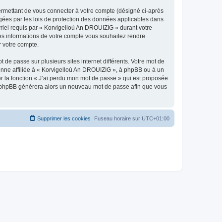
ermettant de vous connecter à votre compte (désigné ci-après
gées par les lois de protection des données applicables dans
rriel requis par « Korvigelloù An DROUIZIG » durant votre
lles informations de votre compte vous souhaitez rendre
r votre compte.
 de passe sur plusieurs sites internet différents. Votre mot de
nne affiliée à « Korvigelloù An DROUIZIG », à phpBB ou à un
er la fonction « J’ai perdu mon mot de passe » qui est proposée
ciel phpBB générera alors un nouveau mot de passe afin que vous
Supprimer les cookies
Fuseau horaire sur
UTC+01:00