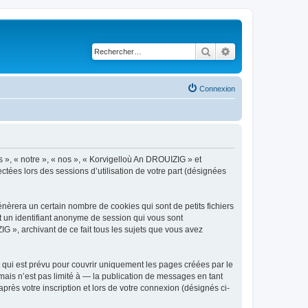
Rechercher
Recherche avancé
Connexion
s », « notre », « nos », « Korvigelloù An DROUIZIG » et
ctées lors des sessions d’utilisation de votre part (désignées
èrera un certain nombre de cookies qui sont de petits fichiers
et un identifiant anonyme de session qui vous sont
G », archivant de ce fait tous les sujets que vous avez
qui est prévu pour couvrir uniquement les pages créées par le
ais n’est pas limité à — la publication de messages en tant
rès votre inscription et lors de votre connexion (désignés ci-