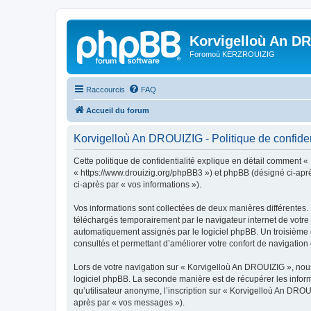
Korvigelloù An D
Foromoù KERZROUIZIG
Raccourcis
FAQ
Accueil du forum
Korvigelloù An DROUIZIG - Politique de confiden
Cette politique de confidentialité explique en détail comment «
« https://www.drouizig.org/phpBB3 ») et phpBB (désigné ci-après 
ci-après par « vos informations »).
Vos informations sont collectées de deux manières différentes.
téléchargés temporairement par le navigateur internet de votre 
automatiquement assignés par le logiciel phpBB. Un troisième co
consultés et permettant d’améliorer votre confort de navigation e
Lors de votre navigation sur « Korvigelloù An DROUIZIG », no
logiciel phpBB. La seconde manière est de récupérer les infor
qu’utilisateur anonyme, l’inscription sur « Korvigelloù An DROU
après par « vos messages »).