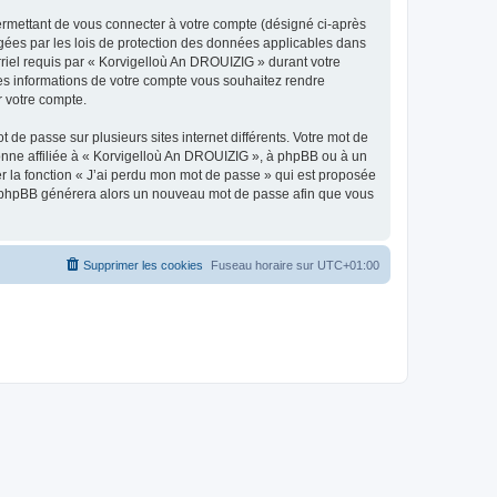
ermettant de vous connecter à votre compte (désigné ci-après
gées par les lois de protection des données applicables dans
rriel requis par « Korvigelloù An DROUIZIG » durant votre
lles informations de votre compte vous souhaitez rendre
r votre compte.
 de passe sur plusieurs sites internet différents. Votre mot de
nne affiliée à « Korvigelloù An DROUIZIG », à phpBB ou à un
er la fonction « J’ai perdu mon mot de passe » qui est proposée
ciel phpBB générera alors un nouveau mot de passe afin que vous
Supprimer les cookies
Fuseau horaire sur
UTC+01:00