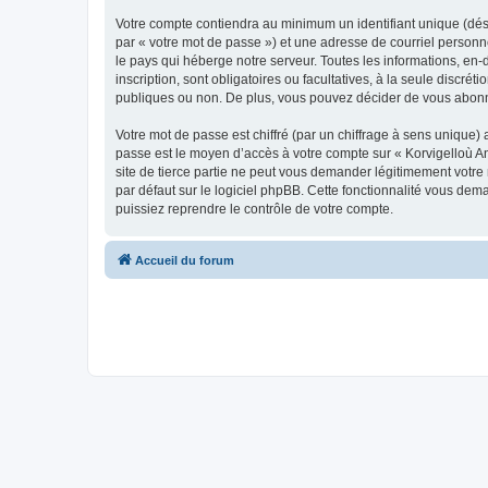
Votre compte contiendra au minimum un identifiant unique (dés
par « votre mot de passe ») et une adresse de courriel person
le pays qui héberge notre serveur. Toutes les informations, en-
inscription, sont obligatoires ou facultatives, à la seule disc
publiques ou non. De plus, vous pouvez décider de vous abonner
Votre mot de passe est chiffré (par un chiffrage à sens unique) 
passe est le moyen d’accès à votre compte sur « Korvigelloù 
site de tierce partie ne peut vous demander légitimement votre
par défaut sur le logiciel phpBB. Cette fonctionnalité vous dem
puissiez reprendre le contrôle de votre compte.
Accueil du forum