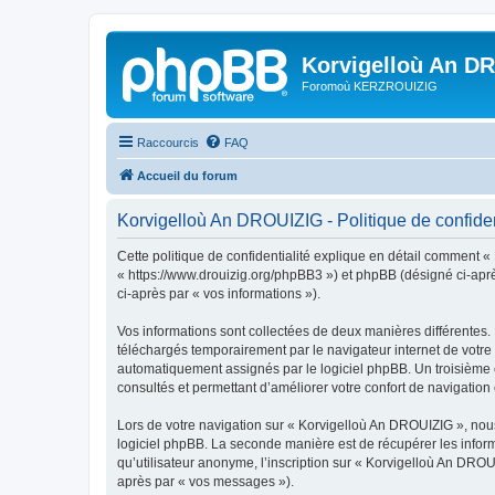
Korvigelloù An D
Foromoù KERZROUIZIG
Raccourcis
FAQ
Accueil du forum
Korvigelloù An DROUIZIG - Politique de confiden
Cette politique de confidentialité explique en détail comment «
« https://www.drouizig.org/phpBB3 ») et phpBB (désigné ci-après 
ci-après par « vos informations »).
Vos informations sont collectées de deux manières différentes.
téléchargés temporairement par le navigateur internet de votre 
automatiquement assignés par le logiciel phpBB. Un troisième co
consultés et permettant d’améliorer votre confort de navigation e
Lors de votre navigation sur « Korvigelloù An DROUIZIG », no
logiciel phpBB. La seconde manière est de récupérer les infor
qu’utilisateur anonyme, l’inscription sur « Korvigelloù An DROU
après par « vos messages »).