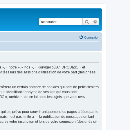
Rechercher
Recherche avancé
Connexion
s », « notre », « nos », « Korvigelloù An DROUIZIG » et
ctées lors des sessions d’utilisation de votre part (désignées
èrera un certain nombre de cookies qui sont de petits fichiers
et un identifiant anonyme de session qui vous sont
G », archivant de ce fait tous les sujets que vous avez
qui est prévu pour couvrir uniquement les pages créées par le
ais n’est pas limité à — la publication de messages en tant
rès votre inscription et lors de votre connexion (désignés ci-