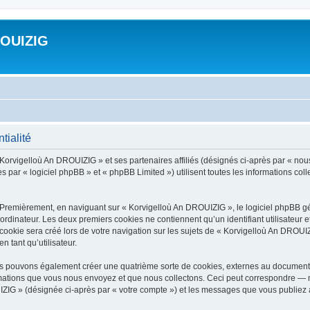
ROUIZIG
tialité
 Korvigelloù An DROUIZIG » et ses partenaires affiliés (désignés ci-après par « nou
par « logiciel phpBB » et « phpBB Limited ») utilisent toutes les informations colle
 Premièrement, en naviguant sur « Korvigelloù An DROUIZIG », le logiciel phpBB gén
ordinateur. Les deux premiers cookies ne contiennent qu’un identifiant utilisateur 
okie sera créé lors de votre navigation sur les sujets de « Korvigelloù An DROUIZI
n tant qu’utilisateur.
us pouvons également créer une quatrième sorte de cookies, externes au document 
mations que vous nous envoyez et que nous collectons. Ceci peut correspondre — m
IZIG » (désignée ci-après par « votre compte ») et les messages que vous publiez ap