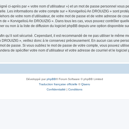
igné ci-après par « votre nom d’utilisateur ») et un mot de passe personnel vous p
nelle. Les informations de votre compte sur « Korvigelloù An DROUIZIG » sont proté
dehors de votre nom d’utilisateur, de votre mot de passe et de votre adresse de cou
rétion de « Korvigelloù An DROUIZIG ». Dans tous les cas, vous pouvez contrôler que
 ou non à la liste de diffusion du logiciel phpBB depuis une option disponible su
afin qu’il soit sécurisé. Cependant, il est recommandé de ne pas utiliser le même mot
An DROUIZIG », veillez donc à le conservez précieusement. En aucun cas une perso
 mot de passe. Si vous oubliez le mot de passe de votre compte, vous pouvez utilis
andera de spécifier votre nom d’utilisateur et votre adresse de courriel et le logi
Développé par
phpBB
® Forum Software © phpBB Limited
Traduction française officielle
©
Qiaeru
Confidentialité
|
Conditions