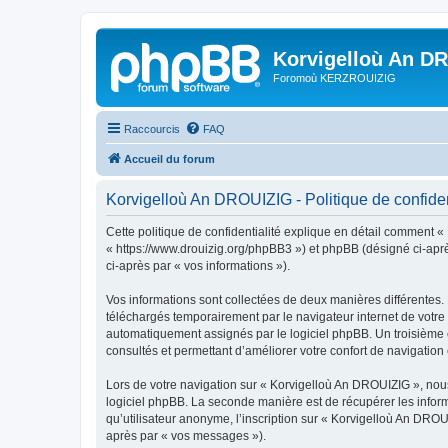
Korvigelloù An D
Foromoù KERZROUIZIG
Raccourcis
FAQ
Accueil du forum
Korvigelloù An DROUIZIG - Politique de confiden
Cette politique de confidentialité explique en détail comment «
« https://www.drouizig.org/phpBB3 ») et phpBB (désigné ci-après 
ci-après par « vos informations »).
Vos informations sont collectées de deux manières différentes.
téléchargés temporairement par le navigateur internet de votre 
automatiquement assignés par le logiciel phpBB. Un troisième co
consultés et permettant d’améliorer votre confort de navigation e
Lors de votre navigation sur « Korvigelloù An DROUIZIG », no
logiciel phpBB. La seconde manière est de récupérer les infor
qu’utilisateur anonyme, l’inscription sur « Korvigelloù An DROU
après par « vos messages »).