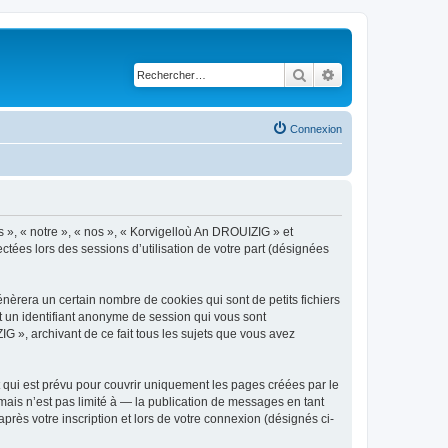
Rechercher
Recherche avancé
Connexion
s », « notre », « nos », « Korvigelloù An DROUIZIG » et
ctées lors des sessions d’utilisation de votre part (désignées
èrera un certain nombre de cookies qui sont de petits fichiers
et un identifiant anonyme de session qui vous sont
G », archivant de ce fait tous les sujets que vous avez
qui est prévu pour couvrir uniquement les pages créées par le
ais n’est pas limité à — la publication de messages en tant
rès votre inscription et lors de votre connexion (désignés ci-