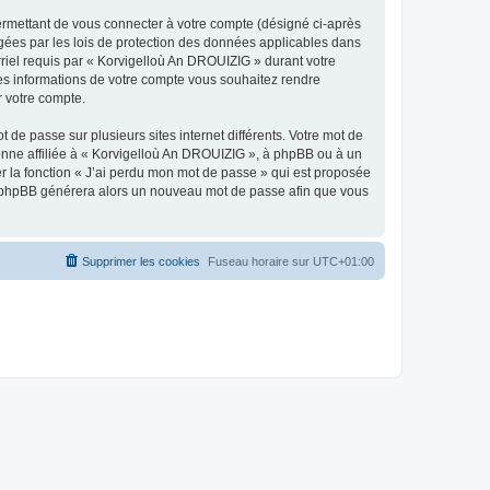
ermettant de vous connecter à votre compte (désigné ci-après
gées par les lois de protection des données applicables dans
rriel requis par « Korvigelloù An DROUIZIG » durant votre
lles informations de votre compte vous souhaitez rendre
r votre compte.
 de passe sur plusieurs sites internet différents. Votre mot de
nne affiliée à « Korvigelloù An DROUIZIG », à phpBB ou à un
er la fonction « J’ai perdu mon mot de passe » qui est proposée
ciel phpBB générera alors un nouveau mot de passe afin que vous
Supprimer les cookies
Fuseau horaire sur
UTC+01:00