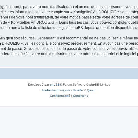
igné ci-après par « votre nom d’utilisateur ») et un mot de passe personnel vous p
nelle. Les informations de votre compte sur « Korvigelloù An DROUIZIG » sont proté
dehors de votre nom d’utilisateur, de votre mot de passe et de votre adresse de cou
rétion de « Korvigelloù An DROUIZIG ». Dans tous les cas, vous pouvez contrôler que
 ou non à la liste de diffusion du logiciel phpBB depuis une option disponible su
afin qu’il soit sécurisé. Cependant, il est recommandé de ne pas utiliser le même mot
An DROUIZIG », veillez donc à le conservez précieusement. En aucun cas une perso
 mot de passe. Si vous oubliez le mot de passe de votre compte, vous pouvez utilis
andera de spécifier votre nom d’utilisateur et votre adresse de courriel et le logi
Développé par
phpBB
® Forum Software © phpBB Limited
Traduction française officielle
©
Qiaeru
Confidentialité
|
Conditions