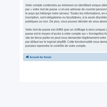
Votre compte contiendra au minimum un identifiant unique (dés
par « votre mot de passe ») et une adresse de courriel person
le pays qui héberge notre serveur. Toutes les informations, en-
inscription, sont obligatoires ou facultatives, à la seule disc
publiques ou non. De plus, vous pouvez décider de vous abonner
Votre mot de passe est chiffré (par un chiffrage à sens unique) 
passe est le moyen d’accès à votre compte sur « Korvigelloù 
site de tierce partie ne peut vous demander légitimement votre
par défaut sur le logiciel phpBB. Cette fonctionnalité vous dem
puissiez reprendre le contrôle de votre compte.
Accueil du forum