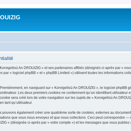
ROUIZIG
tialité
 Korvigelloù An DROUIZIG » et ses partenaires affiliés (désignés ci-après par « nou
par « logiciel phpBB » et « phpBB Limited ») utilisent toutes les informations colle
 Premièrement, en naviguant sur « Korvigelloù An DROUIZIG », le logiciel phpBB gén
ordinateur. Les deux premiers cookies ne contiennent qu’un identifiant utilisateur 
okie sera créé lors de votre navigation sur les sujets de « Korvigelloù An DROUIZI
n tant qu’utilisateur.
us pouvons également créer une quatrième sorte de cookies, externes au document 
mations que vous nous envoyez et que nous collectons. Ceci peut correspondre — m
IZIG » (désignée ci-après par « votre compte ») et les messages que vous publiez ap