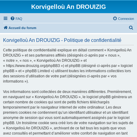
Korvigelloù An DROUIZIG
FAQ
Connexion
R
Accueil du forum
e
Korvigelloù An DROUIZIG - Politique de confidentialité
c
h
Cette politique de confidentialité explique en détail comment « Korvigelloù An
DROUIZIG » et ses partenaires affiliés (désignés ci-après par « nous »,
e
« notre », « nos », « Korvigelloù An DROUIZIG » et
r
« https://www.drouizig.org/phpBB3 ») et phpBB (désigné ci-après par « logiciel
phpBB » et « phpBB Limited ») utilisent toutes les informations collectées lors
c
des sessions d’utilisation de votre part (désignées ci-après par « vos
h
informations »).
e
Vos informations sont collectées de deux manières différentes. Premièrement,
r
en naviguant sur « Korvigelloù An DROUIZIG », le logiciel phpBB génèrera un
certain nombre de cookies qui sont de petits fichiers téléchargés
temporairement par le navigateur internet de votre ordinateur. Les deux
premiers cookies ne contiennent qu’un identifiant utilisateur et un identifiant
anonyme de session qui vous sont automatiquement assignés par le logiciel
phpBB. Un troisième cookie sera créé lors de votre navigation sur les sujets de
« Korvigelloù An DROUIZIG », archivant de ce fait tous les sujets que vous
avez consultés et permettant d’améliorer votre confort de navigation en tant