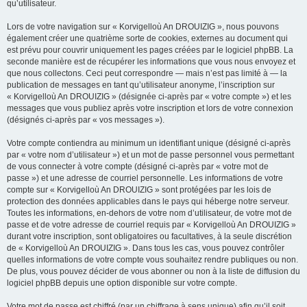
qu’utilisateur.
Lors de votre navigation sur « Korvigelloù An DROUIZIG », nous pouvons
également créer une quatrième sorte de cookies, externes au document qui
est prévu pour couvrir uniquement les pages créées par le logiciel phpBB. La
seconde manière est de récupérer les informations que vous nous envoyez et
que nous collectons. Ceci peut correspondre — mais n’est pas limité à — la
publication de messages en tant qu’utilisateur anonyme, l’inscription sur
« Korvigelloù An DROUIZIG » (désignée ci-après par « votre compte ») et les
messages que vous publiez après votre inscription et lors de votre connexion
(désignés ci-après par « vos messages »).
Votre compte contiendra au minimum un identifiant unique (désigné ci-après
par « votre nom d’utilisateur ») et un mot de passe personnel vous permettant
de vous connecter à votre compte (désigné ci-après par « votre mot de
passe ») et une adresse de courriel personnelle. Les informations de votre
compte sur « Korvigelloù An DROUIZIG » sont protégées par les lois de
protection des données applicables dans le pays qui héberge notre serveur.
Toutes les informations, en-dehors de votre nom d’utilisateur, de votre mot de
passe et de votre adresse de courriel requis par « Korvigelloù An DROUIZIG »
durant votre inscription, sont obligatoires ou facultatives, à la seule discrétion
de « Korvigelloù An DROUIZIG ». Dans tous les cas, vous pouvez contrôler
quelles informations de votre compte vous souhaitez rendre publiques ou non.
De plus, vous pouvez décider de vous abonner ou non à la liste de diffusion du
logiciel phpBB depuis une option disponible sur votre compte.
Votre mot de passe est chiffré (par un chiffrage à sens unique) afin qu’il soit