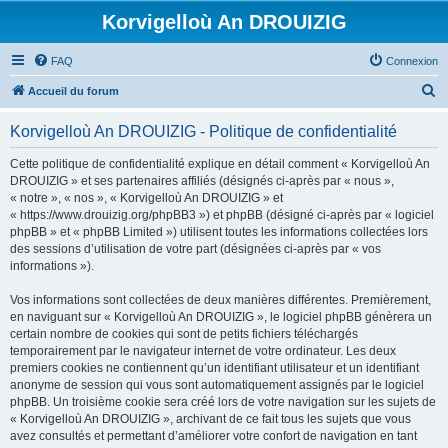
Korvigelloù An DROUIZIG
FAQ
Connexion
R
Accueil du forum
e
Korvigelloù An DROUIZIG - Politique de confidentialité
c
h
Cette politique de confidentialité explique en détail comment « Korvigelloù An
DROUIZIG » et ses partenaires affiliés (désignés ci-après par « nous »,
e
« notre », « nos », « Korvigelloù An DROUIZIG » et
r
« https://www.drouizig.org/phpBB3 ») et phpBB (désigné ci-après par « logiciel
phpBB » et « phpBB Limited ») utilisent toutes les informations collectées lors
c
des sessions d’utilisation de votre part (désignées ci-après par « vos
h
informations »).
e
Vos informations sont collectées de deux manières différentes. Premièrement,
r
en naviguant sur « Korvigelloù An DROUIZIG », le logiciel phpBB génèrera un
certain nombre de cookies qui sont de petits fichiers téléchargés
temporairement par le navigateur internet de votre ordinateur. Les deux
premiers cookies ne contiennent qu’un identifiant utilisateur et un identifiant
anonyme de session qui vous sont automatiquement assignés par le logiciel
phpBB. Un troisième cookie sera créé lors de votre navigation sur les sujets de
« Korvigelloù An DROUIZIG », archivant de ce fait tous les sujets que vous
avez consultés et permettant d’améliorer votre confort de navigation en tant