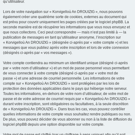
qu’utilisateur.
Lors de votre navigation sur « Korvigelloù An DROUIZIG », nous pouvons
également créer une quatrième sorte de cookies, externes au document qui
est prévu pour couvrir uniquement les pages créées par le logiciel phpBB. La
seconde manière est de récupérer les informations que vous nous envoyez et
que nous collectons. Ceci peut correspondre — mais n’est pas limité à — la
publication de messages en tant qu’utilisateur anonyme, l’inscription sur
« Korvigelloù An DROUIZIG » (désignée ci-après par « votre compte ») et les
messages que vous publiez après votre inscription et lors de votre connexion
(désignés ci-après par « vos messages »).
Votre compte contiendra au minimum un identifiant unique (désigné ci-après
par « votre nom d’utilisateur ») et un mot de passe personnel vous permettant
de vous connecter à votre compte (désigné ci-après par « votre mot de
passe ») et une adresse de courriel personnelle. Les informations de votre
compte sur « Korvigelloù An DROUIZIG » sont protégées par les lois de
protection des données applicables dans le pays qui héberge notre serveur.
Toutes les informations, en-dehors de votre nom d’utilisateur, de votre mot de
passe et de votre adresse de courriel requis par « Korvigelloù An DROUIZIG »
durant votre inscription, sont obligatoires ou facultatives, à la seule discrétion
de « Korvigelloù An DROUIZIG ». Dans tous les cas, vous pouvez contrôler
quelles informations de votre compte vous souhaitez rendre publiques ou non.
De plus, vous pouvez décider de vous abonner ou non à la liste de diffusion du
logiciel phpBB depuis une option disponible sur votre compte.
Votre mot de passe est chiffré (par un chiffrage à sens unique) afin qu’il soit