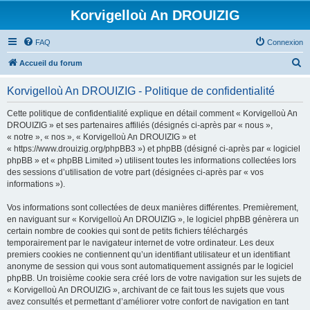
Korvigelloù An DROUIZIG
FAQ
Connexion
R
Accueil du forum
e
Korvigelloù An DROUIZIG - Politique de confidentialité
c
h
Cette politique de confidentialité explique en détail comment « Korvigelloù An
DROUIZIG » et ses partenaires affiliés (désignés ci-après par « nous »,
e
« notre », « nos », « Korvigelloù An DROUIZIG » et
r
« https://www.drouizig.org/phpBB3 ») et phpBB (désigné ci-après par « logiciel
phpBB » et « phpBB Limited ») utilisent toutes les informations collectées lors
c
des sessions d’utilisation de votre part (désignées ci-après par « vos
h
informations »).
e
Vos informations sont collectées de deux manières différentes. Premièrement,
r
en naviguant sur « Korvigelloù An DROUIZIG », le logiciel phpBB génèrera un
certain nombre de cookies qui sont de petits fichiers téléchargés
temporairement par le navigateur internet de votre ordinateur. Les deux
premiers cookies ne contiennent qu’un identifiant utilisateur et un identifiant
anonyme de session qui vous sont automatiquement assignés par le logiciel
phpBB. Un troisième cookie sera créé lors de votre navigation sur les sujets de
« Korvigelloù An DROUIZIG », archivant de ce fait tous les sujets que vous
avez consultés et permettant d’améliorer votre confort de navigation en tant