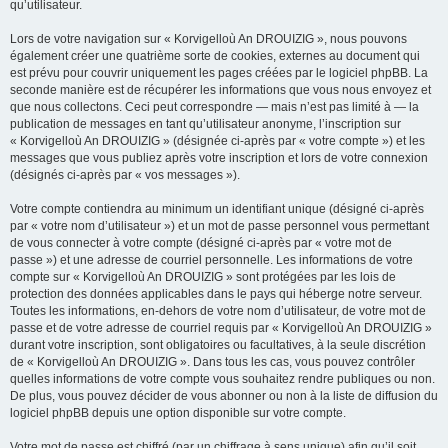
qu’utilisateur.
Lors de votre navigation sur « Korvigelloù An DROUIZIG », nous pouvons
également créer une quatrième sorte de cookies, externes au document qui
est prévu pour couvrir uniquement les pages créées par le logiciel phpBB. La
seconde manière est de récupérer les informations que vous nous envoyez et
que nous collectons. Ceci peut correspondre — mais n’est pas limité à — la
publication de messages en tant qu’utilisateur anonyme, l’inscription sur
« Korvigelloù An DROUIZIG » (désignée ci-après par « votre compte ») et les
messages que vous publiez après votre inscription et lors de votre connexion
(désignés ci-après par « vos messages »).
Votre compte contiendra au minimum un identifiant unique (désigné ci-après
par « votre nom d’utilisateur ») et un mot de passe personnel vous permettant
de vous connecter à votre compte (désigné ci-après par « votre mot de
passe ») et une adresse de courriel personnelle. Les informations de votre
compte sur « Korvigelloù An DROUIZIG » sont protégées par les lois de
protection des données applicables dans le pays qui héberge notre serveur.
Toutes les informations, en-dehors de votre nom d’utilisateur, de votre mot de
passe et de votre adresse de courriel requis par « Korvigelloù An DROUIZIG »
durant votre inscription, sont obligatoires ou facultatives, à la seule discrétion
de « Korvigelloù An DROUIZIG ». Dans tous les cas, vous pouvez contrôler
quelles informations de votre compte vous souhaitez rendre publiques ou non.
De plus, vous pouvez décider de vous abonner ou non à la liste de diffusion du
logiciel phpBB depuis une option disponible sur votre compte.
Votre mot de passe est chiffré (par un chiffrage à sens unique) afin qu’il soit