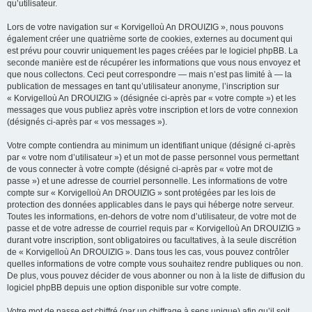
qu’utilisateur.
Lors de votre navigation sur « Korvigelloù An DROUIZIG », nous pouvons
également créer une quatrième sorte de cookies, externes au document qui
est prévu pour couvrir uniquement les pages créées par le logiciel phpBB. La
seconde manière est de récupérer les informations que vous nous envoyez et
que nous collectons. Ceci peut correspondre — mais n’est pas limité à — la
publication de messages en tant qu’utilisateur anonyme, l’inscription sur
« Korvigelloù An DROUIZIG » (désignée ci-après par « votre compte ») et les
messages que vous publiez après votre inscription et lors de votre connexion
(désignés ci-après par « vos messages »).
Votre compte contiendra au minimum un identifiant unique (désigné ci-après
par « votre nom d’utilisateur ») et un mot de passe personnel vous permettant
de vous connecter à votre compte (désigné ci-après par « votre mot de
passe ») et une adresse de courriel personnelle. Les informations de votre
compte sur « Korvigelloù An DROUIZIG » sont protégées par les lois de
protection des données applicables dans le pays qui héberge notre serveur.
Toutes les informations, en-dehors de votre nom d’utilisateur, de votre mot de
passe et de votre adresse de courriel requis par « Korvigelloù An DROUIZIG »
durant votre inscription, sont obligatoires ou facultatives, à la seule discrétion
de « Korvigelloù An DROUIZIG ». Dans tous les cas, vous pouvez contrôler
quelles informations de votre compte vous souhaitez rendre publiques ou non.
De plus, vous pouvez décider de vous abonner ou non à la liste de diffusion du
logiciel phpBB depuis une option disponible sur votre compte.
Votre mot de passe est chiffré (par un chiffrage à sens unique) afin qu’il soit