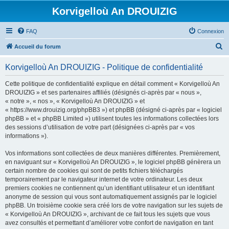
Korvigelloù An DROUIZIG
FAQ
Connexion
R
Accueil du forum
e
Korvigelloù An DROUIZIG - Politique de confidentialité
c
h
Cette politique de confidentialité explique en détail comment « Korvigelloù An
DROUIZIG » et ses partenaires affiliés (désignés ci-après par « nous »,
e
« notre », « nos », « Korvigelloù An DROUIZIG » et
r
« https://www.drouizig.org/phpBB3 ») et phpBB (désigné ci-après par « logiciel
phpBB » et « phpBB Limited ») utilisent toutes les informations collectées lors
c
des sessions d’utilisation de votre part (désignées ci-après par « vos
h
informations »).
e
Vos informations sont collectées de deux manières différentes. Premièrement,
r
en naviguant sur « Korvigelloù An DROUIZIG », le logiciel phpBB génèrera un
certain nombre de cookies qui sont de petits fichiers téléchargés
temporairement par le navigateur internet de votre ordinateur. Les deux
premiers cookies ne contiennent qu’un identifiant utilisateur et un identifiant
anonyme de session qui vous sont automatiquement assignés par le logiciel
phpBB. Un troisième cookie sera créé lors de votre navigation sur les sujets de
« Korvigelloù An DROUIZIG », archivant de ce fait tous les sujets que vous
avez consultés et permettant d’améliorer votre confort de navigation en tant