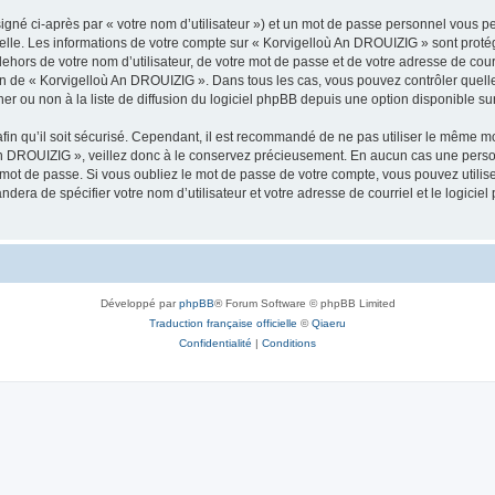
igné ci-après par « votre nom d’utilisateur ») et un mot de passe personnel vous p
nelle. Les informations de votre compte sur « Korvigelloù An DROUIZIG » sont proté
dehors de votre nom d’utilisateur, de votre mot de passe et de votre adresse de cou
rétion de « Korvigelloù An DROUIZIG ». Dans tous les cas, vous pouvez contrôler que
 ou non à la liste de diffusion du logiciel phpBB depuis une option disponible su
afin qu’il soit sécurisé. Cependant, il est recommandé de ne pas utiliser le même mot
An DROUIZIG », veillez donc à le conservez précieusement. En aucun cas une perso
 mot de passe. Si vous oubliez le mot de passe de votre compte, vous pouvez utilis
andera de spécifier votre nom d’utilisateur et votre adresse de courriel et le logi
Développé par
phpBB
® Forum Software © phpBB Limited
Traduction française officielle
©
Qiaeru
Confidentialité
|
Conditions