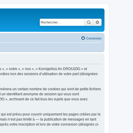
Rechercher
Recherche avancé
Connexion
s », « notre », « nos », « Korvigelloù An DROUIZIG » et
ctées lors des sessions d’utilisation de votre part (désignées
èrera un certain nombre de cookies qui sont de petits fichiers
et un identifiant anonyme de session qui vous sont
G », archivant de ce fait tous les sujets que vous avez
qui est prévu pour couvrir uniquement les pages créées par le
ais n’est pas limité à — la publication de messages en tant
rès votre inscription et lors de votre connexion (désignés ci-