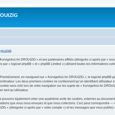
ROUIZIG
tialité
 Korvigelloù An DROUIZIG » et ses partenaires affiliés (désignés ci-après par « nou
par « logiciel phpBB » et « phpBB Limited ») utilisent toutes les informations colle
 Premièrement, en naviguant sur « Korvigelloù An DROUIZIG », le logiciel phpBB gén
ordinateur. Les deux premiers cookies ne contiennent qu’un identifiant utilisateur 
okie sera créé lors de votre navigation sur les sujets de « Korvigelloù An DROUIZI
n tant qu’utilisateur.
us pouvons également créer une quatrième sorte de cookies, externes au document 
mations que vous nous envoyez et que nous collectons. Ceci peut correspondre — m
IZIG » (désignée ci-après par « votre compte ») et les messages que vous publiez ap