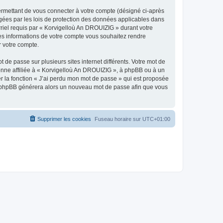
ermettant de vous connecter à votre compte (désigné ci-après
gées par les lois de protection des données applicables dans
rriel requis par « Korvigelloù An DROUIZIG » durant votre
lles informations de votre compte vous souhaitez rendre
r votre compte.
 de passe sur plusieurs sites internet différents. Votre mot de
nne affiliée à « Korvigelloù An DROUIZIG », à phpBB ou à un
er la fonction « J’ai perdu mon mot de passe » qui est proposée
ciel phpBB générera alors un nouveau mot de passe afin que vous
Supprimer les cookies
Fuseau horaire sur
UTC+01:00