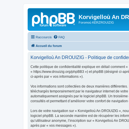
Korvigelloù An D
Foromoù KERZROUIZIG
Raccourcis
FAQ
Accueil du forum
Korvigelloù An DROUIZIG - Politique de confiden
Cette politique de confidentialité explique en détail comment «
« https://www.drouizig.org/phpBB3 ») et phpBB (désigné ci-après 
ci-après par « vos informations »).
Vos informations sont collectées de deux manières différentes.
téléchargés temporairement par le navigateur internet de votre 
automatiquement assignés par le logiciel phpBB. Un troisième co
consultés et permettant d’améliorer votre confort de navigation e
Lors de votre navigation sur « Korvigelloù An DROUIZIG », no
logiciel phpBB. La seconde manière est de récupérer les infor
qu’utilisateur anonyme, l’inscription sur « Korvigelloù An DROU
après par « vos messages »).