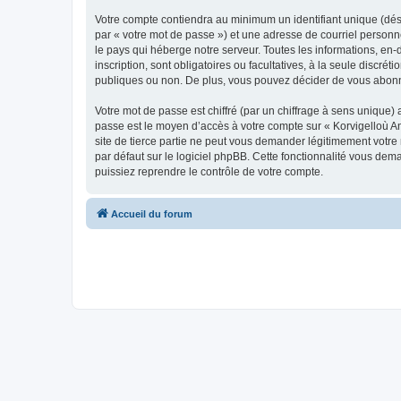
Votre compte contiendra au minimum un identifiant unique (dés
par « votre mot de passe ») et une adresse de courriel person
le pays qui héberge notre serveur. Toutes les informations, en-
inscription, sont obligatoires ou facultatives, à la seule disc
publiques ou non. De plus, vous pouvez décider de vous abonner
Votre mot de passe est chiffré (par un chiffrage à sens unique) 
passe est le moyen d’accès à votre compte sur « Korvigelloù 
site de tierce partie ne peut vous demander légitimement votre
par défaut sur le logiciel phpBB. Cette fonctionnalité vous dem
puissiez reprendre le contrôle de votre compte.
Accueil du forum