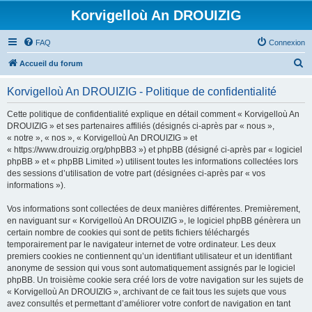
Korvigelloù An DROUIZIG
FAQ
Connexion
R
Accueil du forum
e
Korvigelloù An DROUIZIG - Politique de confidentialité
c
h
Cette politique de confidentialité explique en détail comment « Korvigelloù An
DROUIZIG » et ses partenaires affiliés (désignés ci-après par « nous »,
e
« notre », « nos », « Korvigelloù An DROUIZIG » et
r
« https://www.drouizig.org/phpBB3 ») et phpBB (désigné ci-après par « logiciel
phpBB » et « phpBB Limited ») utilisent toutes les informations collectées lors
c
des sessions d’utilisation de votre part (désignées ci-après par « vos
h
informations »).
e
Vos informations sont collectées de deux manières différentes. Premièrement,
r
en naviguant sur « Korvigelloù An DROUIZIG », le logiciel phpBB génèrera un
certain nombre de cookies qui sont de petits fichiers téléchargés
temporairement par le navigateur internet de votre ordinateur. Les deux
premiers cookies ne contiennent qu’un identifiant utilisateur et un identifiant
anonyme de session qui vous sont automatiquement assignés par le logiciel
phpBB. Un troisième cookie sera créé lors de votre navigation sur les sujets de
« Korvigelloù An DROUIZIG », archivant de ce fait tous les sujets que vous
avez consultés et permettant d’améliorer votre confort de navigation en tant