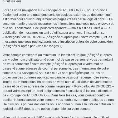
qu’utilisateur.
Lors de votre navigation sur « Korvigelloù An DROUIZIG », nous pouvons
également créer une quatrième sorte de cookies, externes au document qui
est prévu pour couvrir uniquement les pages créées par le logiciel phpBB. La
seconde manière est de récupérer les informations que vous nous envoyez et
que nous collectons. Ceci peut correspondre — mais n’est pas limité à — la
publication de messages en tant qu’utilisateur anonyme, l’inscription sur
« Korvigelloù An DROUIZIG » (désignée ci-après par « votre compte ») et les
messages que vous publiez après votre inscription et lors de votre connexion
(désignés ci-après par « vos messages »).
Votre compte contiendra au minimum un identifiant unique (désigné ci-après
par « votre nom d’utilisateur ») et un mot de passe personnel vous permettant
de vous connecter à votre compte (désigné ci-après par « votre mot de
passe ») et une adresse de courriel personnelle. Les informations de votre
compte sur « Korvigelloù An DROUIZIG » sont protégées par les lois de
protection des données applicables dans le pays qui héberge notre serveur.
Toutes les informations, en-dehors de votre nom d’utilisateur, de votre mot de
passe et de votre adresse de courriel requis par « Korvigelloù An DROUIZIG »
durant votre inscription, sont obligatoires ou facultatives, à la seule discrétion
de « Korvigelloù An DROUIZIG ». Dans tous les cas, vous pouvez contrôler
quelles informations de votre compte vous souhaitez rendre publiques ou non.
De plus, vous pouvez décider de vous abonner ou non à la liste de diffusion du
logiciel phpBB depuis une option disponible sur votre compte.
Votre mot de passe est chiffré (par un chiffrage à sens unique) afin qu’il soit