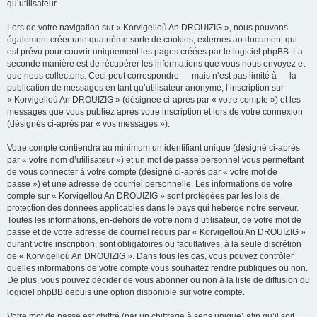
qu’utilisateur.
Lors de votre navigation sur « Korvigelloù An DROUIZIG », nous pouvons
également créer une quatrième sorte de cookies, externes au document qui
est prévu pour couvrir uniquement les pages créées par le logiciel phpBB. La
seconde manière est de récupérer les informations que vous nous envoyez et
que nous collectons. Ceci peut correspondre — mais n’est pas limité à — la
publication de messages en tant qu’utilisateur anonyme, l’inscription sur
« Korvigelloù An DROUIZIG » (désignée ci-après par « votre compte ») et les
messages que vous publiez après votre inscription et lors de votre connexion
(désignés ci-après par « vos messages »).
Votre compte contiendra au minimum un identifiant unique (désigné ci-après
par « votre nom d’utilisateur ») et un mot de passe personnel vous permettant
de vous connecter à votre compte (désigné ci-après par « votre mot de
passe ») et une adresse de courriel personnelle. Les informations de votre
compte sur « Korvigelloù An DROUIZIG » sont protégées par les lois de
protection des données applicables dans le pays qui héberge notre serveur.
Toutes les informations, en-dehors de votre nom d’utilisateur, de votre mot de
passe et de votre adresse de courriel requis par « Korvigelloù An DROUIZIG »
durant votre inscription, sont obligatoires ou facultatives, à la seule discrétion
de « Korvigelloù An DROUIZIG ». Dans tous les cas, vous pouvez contrôler
quelles informations de votre compte vous souhaitez rendre publiques ou non.
De plus, vous pouvez décider de vous abonner ou non à la liste de diffusion du
logiciel phpBB depuis une option disponible sur votre compte.
Votre mot de passe est chiffré (par un chiffrage à sens unique) afin qu’il soit