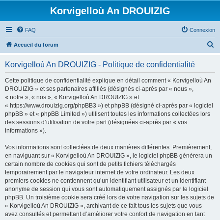
Korvigelloù An DROUIZIG
FAQ
Connexion
R
Accueil du forum
e
Korvigelloù An DROUIZIG - Politique de confidentialité
c
h
Cette politique de confidentialité explique en détail comment « Korvigelloù An
DROUIZIG » et ses partenaires affiliés (désignés ci-après par « nous »,
e
« notre », « nos », « Korvigelloù An DROUIZIG » et
r
« https://www.drouizig.org/phpBB3 ») et phpBB (désigné ci-après par « logiciel
phpBB » et « phpBB Limited ») utilisent toutes les informations collectées lors
c
des sessions d’utilisation de votre part (désignées ci-après par « vos
h
informations »).
e
Vos informations sont collectées de deux manières différentes. Premièrement,
r
en naviguant sur « Korvigelloù An DROUIZIG », le logiciel phpBB génèrera un
certain nombre de cookies qui sont de petits fichiers téléchargés
temporairement par le navigateur internet de votre ordinateur. Les deux
premiers cookies ne contiennent qu’un identifiant utilisateur et un identifiant
anonyme de session qui vous sont automatiquement assignés par le logiciel
phpBB. Un troisième cookie sera créé lors de votre navigation sur les sujets de
« Korvigelloù An DROUIZIG », archivant de ce fait tous les sujets que vous
avez consultés et permettant d’améliorer votre confort de navigation en tant