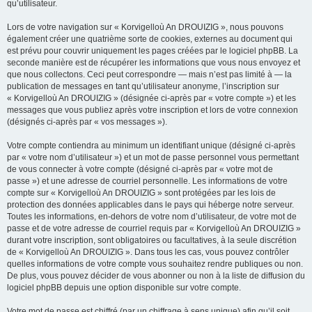
qu’utilisateur.
Lors de votre navigation sur « Korvigelloù An DROUIZIG », nous pouvons
également créer une quatrième sorte de cookies, externes au document qui
est prévu pour couvrir uniquement les pages créées par le logiciel phpBB. La
seconde manière est de récupérer les informations que vous nous envoyez et
que nous collectons. Ceci peut correspondre — mais n’est pas limité à — la
publication de messages en tant qu’utilisateur anonyme, l’inscription sur
« Korvigelloù An DROUIZIG » (désignée ci-après par « votre compte ») et les
messages que vous publiez après votre inscription et lors de votre connexion
(désignés ci-après par « vos messages »).
Votre compte contiendra au minimum un identifiant unique (désigné ci-après
par « votre nom d’utilisateur ») et un mot de passe personnel vous permettant
de vous connecter à votre compte (désigné ci-après par « votre mot de
passe ») et une adresse de courriel personnelle. Les informations de votre
compte sur « Korvigelloù An DROUIZIG » sont protégées par les lois de
protection des données applicables dans le pays qui héberge notre serveur.
Toutes les informations, en-dehors de votre nom d’utilisateur, de votre mot de
passe et de votre adresse de courriel requis par « Korvigelloù An DROUIZIG »
durant votre inscription, sont obligatoires ou facultatives, à la seule discrétion
de « Korvigelloù An DROUIZIG ». Dans tous les cas, vous pouvez contrôler
quelles informations de votre compte vous souhaitez rendre publiques ou non.
De plus, vous pouvez décider de vous abonner ou non à la liste de diffusion du
logiciel phpBB depuis une option disponible sur votre compte.
Votre mot de passe est chiffré (par un chiffrage à sens unique) afin qu’il soit