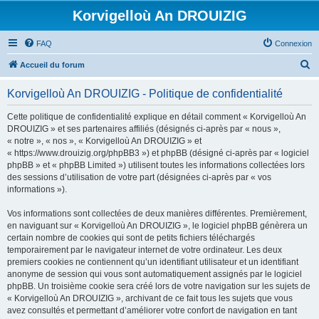
Korvigelloù An DROUIZIG
FAQ
Connexion
R
Accueil du forum
e
Korvigelloù An DROUIZIG - Politique de confidentialité
c
h
Cette politique de confidentialité explique en détail comment « Korvigelloù An
DROUIZIG » et ses partenaires affiliés (désignés ci-après par « nous »,
e
« notre », « nos », « Korvigelloù An DROUIZIG » et
r
« https://www.drouizig.org/phpBB3 ») et phpBB (désigné ci-après par « logiciel
phpBB » et « phpBB Limited ») utilisent toutes les informations collectées lors
c
des sessions d’utilisation de votre part (désignées ci-après par « vos
h
informations »).
e
Vos informations sont collectées de deux manières différentes. Premièrement,
r
en naviguant sur « Korvigelloù An DROUIZIG », le logiciel phpBB génèrera un
certain nombre de cookies qui sont de petits fichiers téléchargés
temporairement par le navigateur internet de votre ordinateur. Les deux
premiers cookies ne contiennent qu’un identifiant utilisateur et un identifiant
anonyme de session qui vous sont automatiquement assignés par le logiciel
phpBB. Un troisième cookie sera créé lors de votre navigation sur les sujets de
« Korvigelloù An DROUIZIG », archivant de ce fait tous les sujets que vous
avez consultés et permettant d’améliorer votre confort de navigation en tant