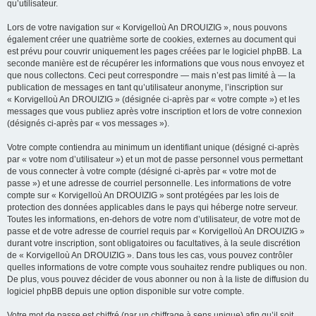
qu’utilisateur.
Lors de votre navigation sur « Korvigelloù An DROUIZIG », nous pouvons
également créer une quatrième sorte de cookies, externes au document qui
est prévu pour couvrir uniquement les pages créées par le logiciel phpBB. La
seconde manière est de récupérer les informations que vous nous envoyez et
que nous collectons. Ceci peut correspondre — mais n’est pas limité à — la
publication de messages en tant qu’utilisateur anonyme, l’inscription sur
« Korvigelloù An DROUIZIG » (désignée ci-après par « votre compte ») et les
messages que vous publiez après votre inscription et lors de votre connexion
(désignés ci-après par « vos messages »).
Votre compte contiendra au minimum un identifiant unique (désigné ci-après
par « votre nom d’utilisateur ») et un mot de passe personnel vous permettant
de vous connecter à votre compte (désigné ci-après par « votre mot de
passe ») et une adresse de courriel personnelle. Les informations de votre
compte sur « Korvigelloù An DROUIZIG » sont protégées par les lois de
protection des données applicables dans le pays qui héberge notre serveur.
Toutes les informations, en-dehors de votre nom d’utilisateur, de votre mot de
passe et de votre adresse de courriel requis par « Korvigelloù An DROUIZIG »
durant votre inscription, sont obligatoires ou facultatives, à la seule discrétion
de « Korvigelloù An DROUIZIG ». Dans tous les cas, vous pouvez contrôler
quelles informations de votre compte vous souhaitez rendre publiques ou non.
De plus, vous pouvez décider de vous abonner ou non à la liste de diffusion du
logiciel phpBB depuis une option disponible sur votre compte.
Votre mot de passe est chiffré (par un chiffrage à sens unique) afin qu’il soit